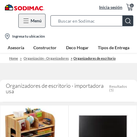
0
Inicia sesión
Menú
Search
Bar
location-
Ingresa tu ubicación
icon
Asesoría
Constructor
Deco Hogar
Tipos de Entrega
Home
Organización - Organizadores
Organizadores de escritorio
Organizadores de escritorio - importadora
Resultados
usa
(
5
)