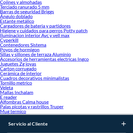
Cojines y almohadas
Terciado ranurado 5 mm
Barras de seguridad Briggs
Ángulo doblado
Estante metálico
Cargadores de bateria y partidores
Higiene y cuidados para perros Potty patch
Iluminacion interior Avc y vell max
Cyperkill
Contenedores Sistema
Poyos de hormigon
Sillas y sillones de terraza Aluminio
Accesorios de herramientas electricas Ingco
Juguetes Zg joyas
Carton corrugado
Cerámica de interior
Cuadros decorativos minimalistas
Tornillo metrico
Veleta
Mallas Inchalam
E reader
Alfombras Calma house
Palas picotas y rastrillos Truper
Mug termico
Servicio al Cliente