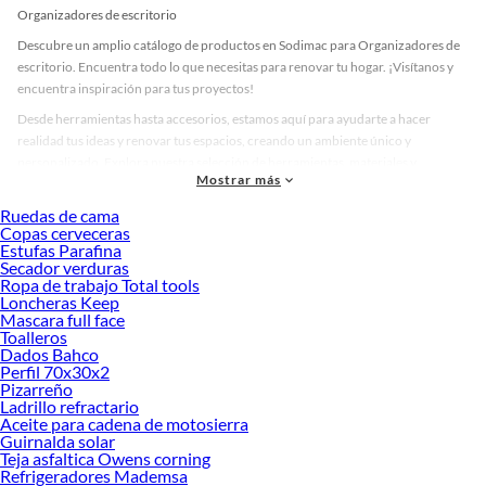
Organizadores de escritorio
Descubre un amplio catálogo de productos en Sodimac para Organizadores de
escritorio. Encuentra todo lo que necesitas para renovar tu hogar. ¡Visítanos y
encuentra inspiración para tus proyectos!
Desde herramientas hasta accesorios, estamos aquí para ayudarte a hacer
realidad tus ideas y renovar tus espacios, creando un ambiente único y
personalizado. Explora nuestra selección de herramientas, materiales y
Mostrar más
accesorios de calidad que te ayudarán a crear un espacio más tú.
Ruedas de cama
Desde remodelaciones hasta proyectos de decoración, estamos aquí para hacer
Copas cerveceras
tus ideas realidad. ¡Visítanos y encuentra todo lo que tenemos para ofrecerte en
Estufas Parafina
Organizadores de escritorio!
Secador verduras
Ropa de trabajo Total tools
Explora la variedad de productos de Organizadores de escritorio en
Loncheras Keep
Sodimac
Mascara full face
Toalleros
Herramientas, materiales y accesorios de calidad para tus proyectos y
Dados Bahco
renovación de espacios. ¡Visítanos y descubre todo lo que tenemos para
Perfil 70x30x2
ofrecerte!
Pizarreño
Ladrillo refractario
Encuentra una amplia variedad de productos de Organizadores de escritorio en
Aceite para cadena de motosierra
Sodimac. Encuentra todo lo necesario para tus proyectos de renovación y
Guirnalda solar
Teja asfaltica Owens corning
decoración. ¡Visítanos y haz tus ideas realidad!
Refrigeradores Mademsa