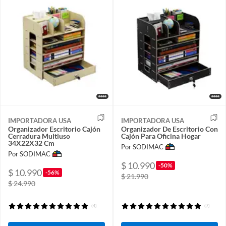
IMPORTADORA USA
IMPORTADORA USA
Organizador Escritorio Cajón
Organizador De Escritorio Con
Cerradura Multiuso
Cajón Para Oficina Hogar
34X22X32 Cm
Por SODIMAC
Por SODIMAC
$ 10.990
-50%
$ 10.990
-56%
$ 21.990
$ 24.990
(4)
(7)