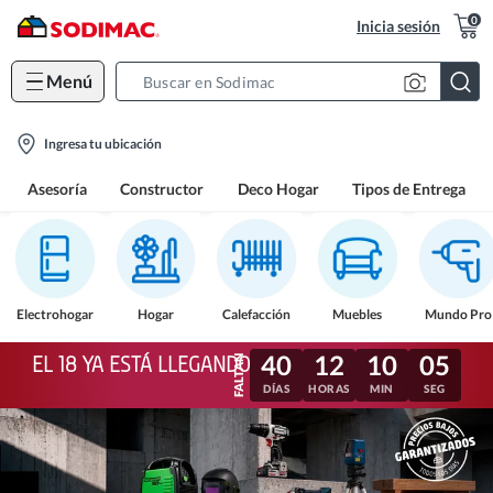
0
Inicia sesión
Menú
Search
Bar
location-
Ingresa tu ubicación
icon
Asesoría
Constructor
Deco Hogar
Tipos de Entrega
Electrohogar
Hogar
Calefacción
Muebles
Mundo Pro
40
12
10
02
EL 18 YA ESTÁ LLEGANDO
DÍAS
HORAS
MIN
SEG