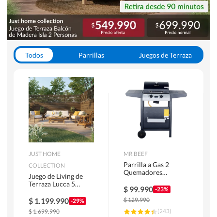
Todos
Parrillas
Juegos de Terraza
Toldos
JUST HOME
MR BEEF
Parrilla a Gas 2
COLLECTION
Quemadores
Juego de Living de
Bandejas Laterales
Terraza Lucca 5
$
99.990
-23%
Personas Natural
$
1.199.990
$
129.990
-29%
(
243
)
$
1.699.990