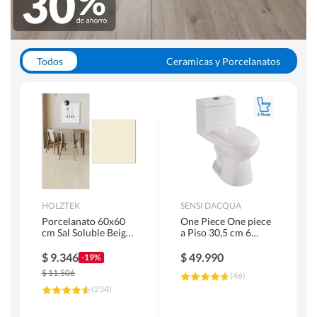
Todos
Ceramicas y Porcelanatos
Calefont y Termos
Pisos Vinilicos
WC y Sanitarios
Pisos Flotantes y Laminados
Pinturas
Duchas y Mamparas
HOLZTEK
SENSI DACQUA
Porcelanato 60x60
One Piece One piece
cm Sal Soluble Beige
a Piso 30,5 cm 6
1.44 m2
Litros Riva Blanco
$
9.346
$
49.990
-19%
$
11.506
(
46
)
(
234
)