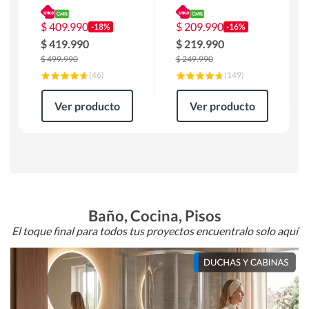
180 x 90 x 76 cm
Atlanta 91x101x94
Café
cm Negro
$
409.990
$
209.990
-18%
-16%
$
419.990
$
219.990
$
499.990
$
249.990
(
46
)
(
149
)
Ver producto
Ver producto
Baño, Cocina, Pisos
El toque final para todos tus proyectos encuentralo solo aquí