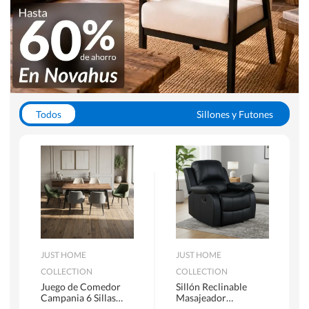
Todos
Sillones y Futones
Juegos de Comedor
Lamparas
Closets
Escritorios y Sillas PC
Racks y Muebles TV
Alfombras
JUST HOME
JUST HOME
COLLECTION
COLLECTION
Juego de Comedor
Sillón Reclinable
Campania 6 Sillas
Masajeador
Mesa Rectangular
Calentador 1 cuerpo