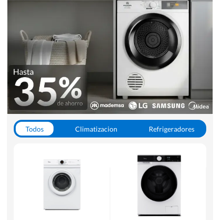
Todos
Climatizacion
Refrigeradores
Lavado y Secado
Cocinas
Aspiradoras
Hornos y Microondas
Otros