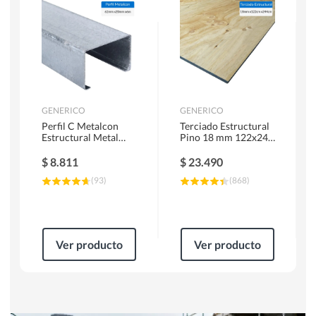
Herramientas Manuales
Sierras Circulares
GENERICO
GENERICO
Perfil C Metalcon
Terciado Estructural
Estructural Metal
Pino 18 mm 122x244
62x20x0.85 mm 6 m
cm
$
8.811
$
23.490
(
93
)
(
868
)
Ver producto
Ver producto