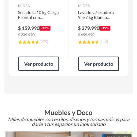
MIDEA
MIDEA
Secadora 10 kg Carga
Lavadora/secadora
Frontal con
9.5/7 kg Blanco
Evacuación Blanco
MLSF-095B/W
MD100A100/W2
$
159.990
$
279.990
-33%
-39%
$
239.990
$
459.990
(
275
)
(
112
)
Ver producto
Ver producto
Muebles y Deco
Miles de muebles con estilos, diseños y formas únicas para
darle a tus espacios un look soñado