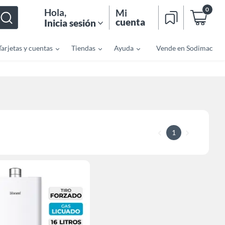
0
Hola
,
Mi
cuenta
Inicia sesión
Tarjetas y cuentas
Tiendas
Ayuda
Vende en Sodimac
1