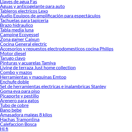
Llaves de agua Fas
Aguas y anticogelante para auto
Tableros electricos Lexo
Audio Equipos de amplificación para espectáculos
Tachuelas para tapiceria
Brazo hidraulico
Tabla media luna
Camping Ecovessel
Zona gamer Caixun
Cocina General electric
Accesorios y repuestos electrodomesticos cocina Philips
Motor diesel
Tarugo clavo
Pinturas y acuarelas Tamiya
Living de terraza Just home collection
Combo y mazos
Herramientas y maquinas Emtop
Enchufe doble
Set de herramientas electricas e inalambricas Stanley
Goma eva para piso
Picaporte y pestillo
Arenero para gatos
Tubo de cobre
Bano bebe
Amasadora maigas 8 kilos
Hachas Tramontina
Calefaccion Bosca
Hi fi