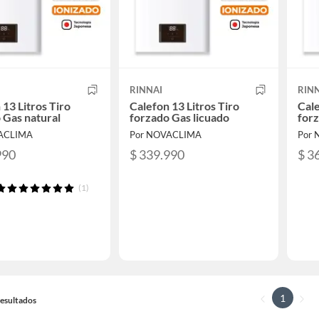
RINNAI
RIN
 13 Litros Tiro
Calefon 13 Litros Tiro
Cale
 Gas natural
forzado Gas licuado
forz
ACLIMA
Por NOVACLIMA
Por
990
$ 339.990
$ 3
(1)
1
 Resultados