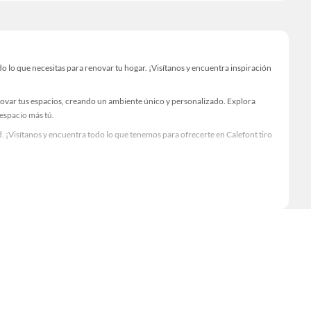
 lo que necesitas para renovar tu hogar. ¡Visítanos y encuentra inspiración
novar tus espacios, creando un ambiente único y personalizado. Explora
 espacio más tú.
 ¡Visítanos y encuentra todo lo que tenemos para ofrecerte en Calefont tiro
Visítanos y descubre todo lo que tenemos para ofrecerte!
 lo necesario para tus proyectos de renovación y decoración. ¡Visítanos y