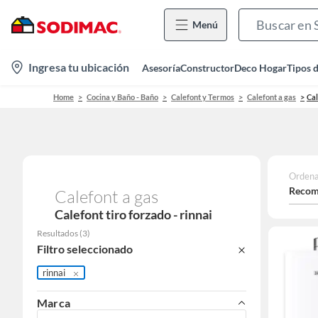
Menú
location-
Ingresa tu ubicación
Asesoría
Constructor
Deco Hogar
Tipos 
icon
Home
Cocina y Baño - Baño
Calefont y Termos
Calefont a gas
Cal
Ordena
Recom
Calefont a gas
Calefont tiro forzado - rinnai
Resultados
(
3
)
Filtro seleccionado
rinnai
Marca