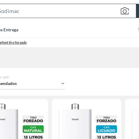
Search
Bar
de Entrega
efont tiro forzado
r por
:
endados