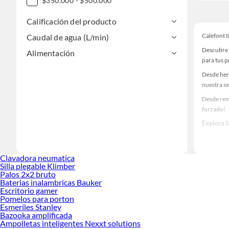
$350.000 - $500.000
Calificación del producto
Calefont t
Caudal de agua (L/min)
Descubre 
Alimentación
para tus 
Desde her
nuestra se
Desde remo
forzado!
Explora 
Herramient
Encuentra
Clavadora neumatica
haz tus id
Silla plegable Klimber
Palos 2x2 bruto
Baterias inalambricas Bauker
Escritorio gamer
Pomelos para porton
Esmeriles Stanley
Bazooka amplificada
Ampolletas inteligentes Nexxt solutions