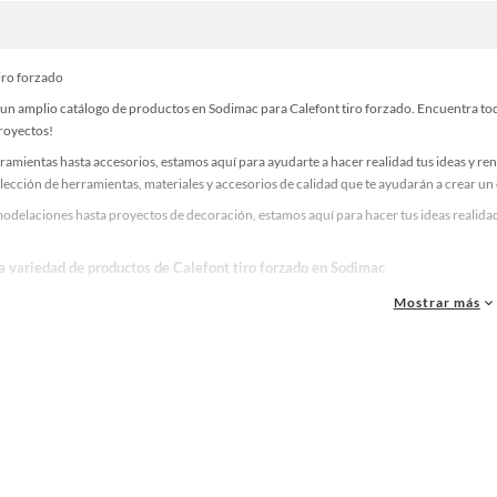
iro forzado
un amplio catálogo de productos en Sodimac para Calefont tiro forzado. Encuentra todo
proyectos!
ramientas hasta accesorios, estamos aquí para ayudarte a hacer realidad tus ideas y re
lección de herramientas, materiales y accesorios de calidad que te ayudarán a crear un
delaciones hasta proyectos de decoración, estamos aquí para hacer tus ideas realidad.
la variedad de productos de Calefont tiro forzado en Sodimac
as, materiales y accesorios de calidad para tus proyectos y renovación de espacios. ¡
Mostrar más
 una amplia variedad de productos de Calefont tiro forzado en Sodimac. Encuentra todo
eas realidad!