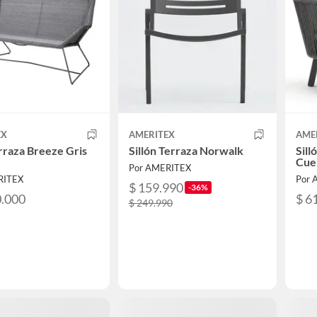
EX
AMERITEX
AME
rraza Breeze Gris
Sillón Terraza Norwalk
Sill
Cue
Por AMERITEX
RITEX
Por 
$ 159.990
-36%
0.000
$ 6
$ 249.990