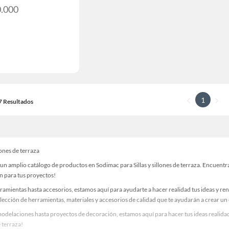
0.000
1
17 Resultados
llones de terraza
n amplio catálogo de productos en Sodimac para Sillas y sillones de terraza. Encuentra
n para tus proyectos!
ramientas hasta accesorios, estamos aquí para ayudarte a hacer realidad tus ideas y re
lección de herramientas, materiales y accesorios de calidad que te ayudarán a crear un
delaciones hasta proyectos de decoración, estamos aquí para hacer tus ideas realidad.
e terraza!