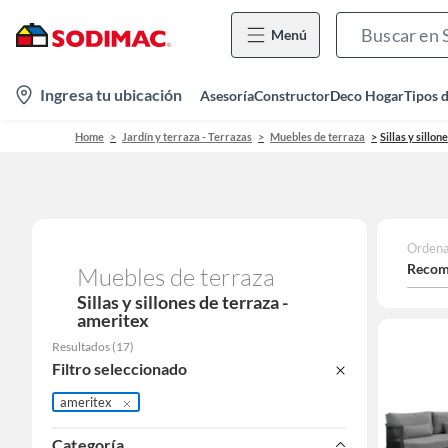
Menú
location-
Ingresa tu ubicación
Asesoría
Constructor
Deco Hogar
Tipos 
icon
Home
Jardín y terraza - Terrazas
Muebles de terraza
Sillas y sillon
Ordena
Recom
Muebles de terraza
Sillas y sillones de terraza -
ameritex
Resultados
(
17
)
Filtro seleccionado
ameritex
Categoría