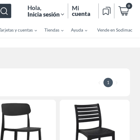
0
Hola
,
Mi
cuenta
Inicia sesión
Tarjetas y cuentas
Tiendas
Ayuda
Vende en Sodimac
1