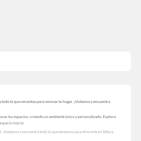
 todo lo que necesitas para renovar tu hogar. ¡Visítanos y encuentra
novar tus espacios, creando un ambiente único y personalizado. Explora
 espacio más tú.
 ¡Visítanos y encuentra todo lo que tenemos para ofrecerte en Sillas y