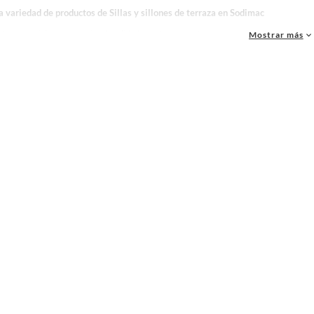
a variedad de productos de Sillas y sillones de terraza en Sodimac
as, materiales y accesorios de calidad para tus proyectos y renovación de espacios. ¡
Mostrar más
una amplia variedad de productos de Sillas y sillones de terraza en Sodimac. Encuentr
ideas realidad!