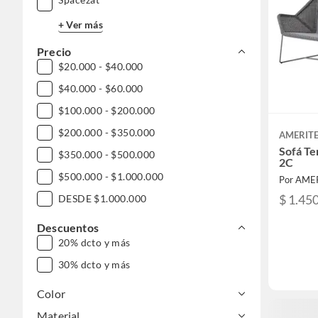
+ Ver más
Precio
$20.000 - $40.000
$40.000 - $60.000
$100.000 - $200.000
$200.000 - $350.000
AMERIT
Sofá Te
$350.000 - $500.000
2C
$500.000 - $1.000.000
Por AME
$ 1.45
DESDE $1.000.000
Descuentos
20% dcto y más
30% dcto y más
Color
Material