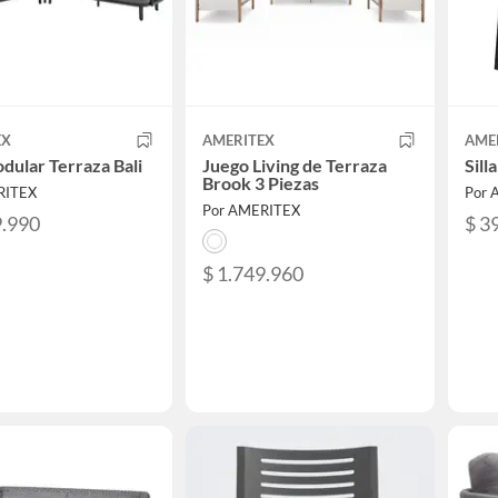
EX
AMERITEX
AME
dular Terraza Bali
Juego Living de Terraza
Sill
Brook 3 Piezas
RITEX
Por 
Por AMERITEX
9.990
$ 3
$ 1.749.960