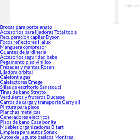
Explora l
Herramient
Encuentra 
Brocas para porcelanato
y haz tus 
Accesorios para lijadoras Total tools
Recuperacion capilar Dyson
Focos reflectores Halux
Manguera compresor
Guantes de jardineria
Accesorios seguridad bebe
Pegamento piso vinilico
Frazadas y mantas Rosen
Lijadora orbital
Calefont a gas
Calefactores Emege
Sillas de escritorio Sanssouci
Tinas de bano Stretto
Verduleros y fruteros Ducasse
Carros de carga y transporte Carry all
Pintura para pisos
Planchas metalicas
Generadores electricos
Pisos de bano Casa bonita
Muebles organizadores Bitart
Limpieza para autos Sonax
Autos de juguete basicos Montreal