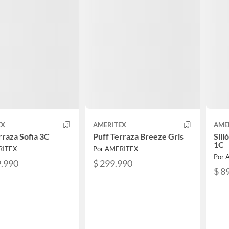
EX
AMERITEX
AME
rraza Sofia 3C
Puff Terraza Breeze Gris
Sill
1C
RITEX
Por AMERITEX
Por 
9.990
$ 299.990
$ 8