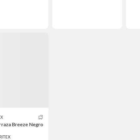
EX
rraza Breeze Negro
RITEX