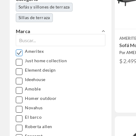
Sofás y sillones de terraza
Sillas de terraza
Marca
AMERIT
Sofá Mo
Ameritex
Por AME
$ 2.49
Just home collection
Element design
Ideehouse
Amoble
Homer outdoor
Novahus
El barco
Roberta allen
Spacezat