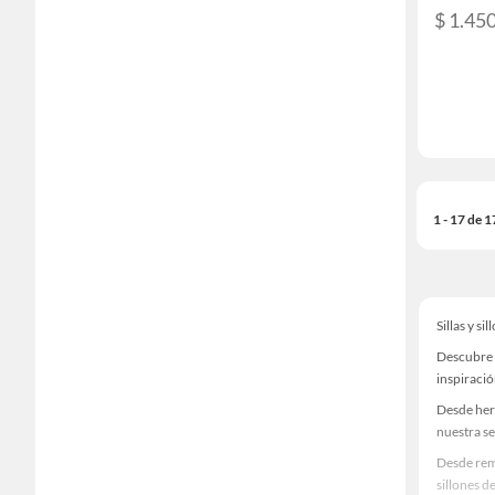
$ 1.45
1 - 17 de 
Sillas y si
Descubre u
inspiració
Desde her
nuestra se
Desde remo
sillones d