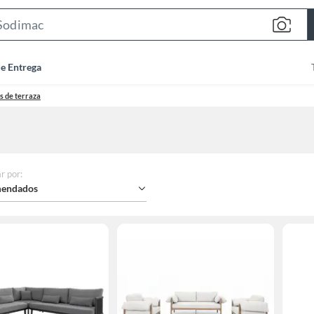
Search
Bar
de Entrega
es de terraza
r por
:
endados