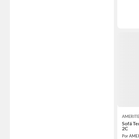
AMERIT
Sofá Te
2C
Por AME