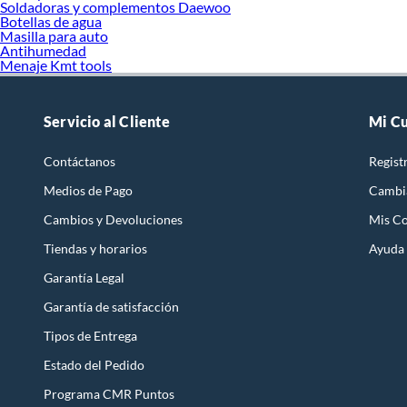
Soldadoras y complementos Daewoo
Botellas de agua
Masilla para auto
Antihumedad
Menaje Kmt tools
Servicio al Cliente
Mi C
Contáctanos
Regist
Medios de Pago
Cambi
Cambios y Devoluciones
Mis C
Tiendas y horarios
Ayuda
Garantía Legal
Garantía de satisfacción
Tipos de Entrega
Estado del Pedido
Programa CMR Puntos