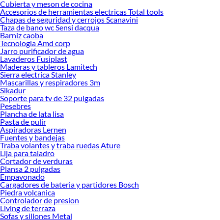
Cubierta y meson de cocina
Accesorios de herramientas electricas Total tools
Chapas de seguridad y cerrojos Scanavini
Taza de bano wc Sensi dacqua
Barniz caoba
Tecnologia Amd corp
Jarro purificador de agua
Lavaderos Fusiplast
Maderas y tableros Lamitech
Sierra electrica Stanley
Mascarillas y respiradores 3m
Sikadur
Soporte para tv de 32 pulgadas
Pesebres
Plancha de lata lisa
Pasta de pulir
Aspiradoras Lernen
Fuentes y bandejas
Traba volantes y traba ruedas Ature
Lija para taladro
Cortador de verduras
Plansa 2 pulgadas
Empavonado
Cargadores de bateria y partidores Bosch
Piedra volcanica
Controlador de presion
Living de terraza
Sofas y sillones Metal