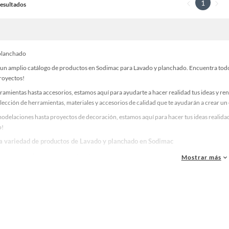
1
 Resultados
planchado
un amplio catálogo de productos en Sodimac para Lavado y planchado. Encuentra todo l
proyectos!
ramientas hasta accesorios, estamos aquí para ayudarte a hacer realidad tus ideas y re
lección de herramientas, materiales y accesorios de calidad que te ayudarán a crear un
odelaciones hasta proyectos de decoración, estamos aquí para hacer tus ideas realidad
o!
la variedad de productos de Lavado y planchado en Sodimac
as, materiales y accesorios de calidad para tus proyectos y renovación de espacios. ¡
Mostrar más
 una amplia variedad de productos de Lavado y planchado en Sodimac. Encuentra todo l
eas realidad!