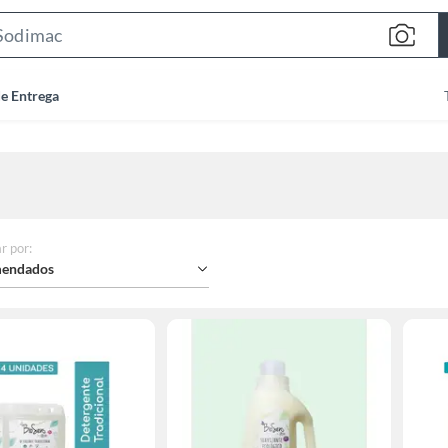
Search
Bar
de Entrega
r por
:
endados