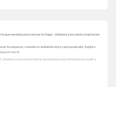
o que necesitas para renovar tu hogar. ¡Visítanos y encuentra inspiración
novar tus espacios, creando un ambiente único y personalizado. Explora
 espacio más tú.
. ¡Visítanos y encuentra todo lo que tenemos para ofrecerte en Lavado y
Visítanos y descubre todo lo que tenemos para ofrecerte!
o necesario para tus proyectos de renovación y decoración. ¡Visítanos y