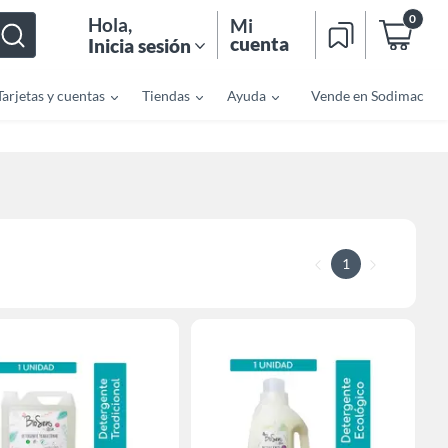
0
Hola
,
Mi
cuenta
Inicia sesión
Tarjetas y cuentas
Tiendas
Ayuda
Vende en Sodimac
1