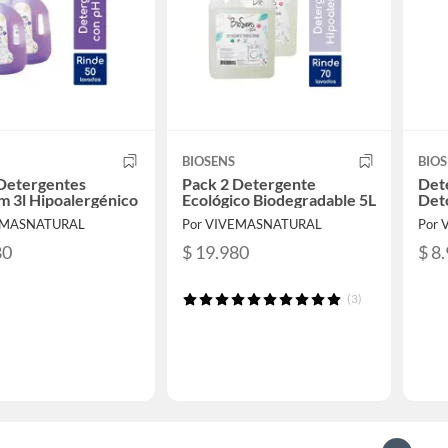
BIOSENS
BIOS
 Detergentes
Pack 2 Detergente
Det
 3l Hipoalergénico
Ecológico Biodegradable 5L
Deto
EMASNATURAL
Por VIVEMASNATURAL
Por
80
$ 19.980
$ 8
(3)