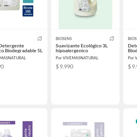
BIOSENS
BIOS
 Detergente
Suavizante Ecológico 3L
Det
co Biodegradable 5L
hipoalergenico
Bio
EMASNATURAL
Por VIVEMASNATURAL
Por
90
$ 9.990
$ 9