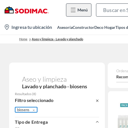
Menú
location-
Ingresa tu ubicación
Asesoría
Constructor
Deco Hogar
Tipos 
icon
Home
Aseo y limpieza - Lavado y planchado
Ordena
Recom
Aseo y limpieza
Lavado y planchado - biosens
Resultados
(
8
)
Filtro seleccionado
biosens
Tipo de Entrega