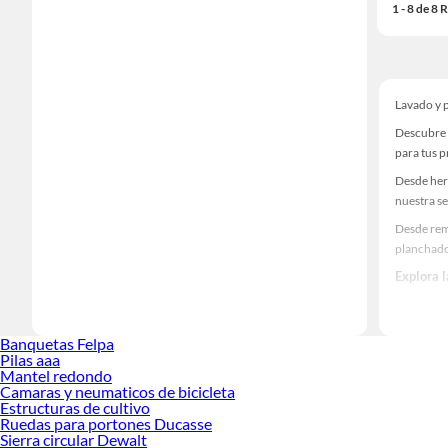
1 - 8 de 8
Lavado y 
Descubre 
para tus 
Desde her
nuestra se
Desde rem
planchad
Explora 
Herramient
Encuentra
Banquetas Felpa
haz tus id
Pilas aaa
Mantel redondo
Camaras y neumaticos de bicicleta
Estructuras de cultivo
Ruedas para portones Ducasse
Sierra circular Dewalt