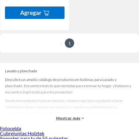
Agregar
1
Lavado y planchado
Descubre un amplio catálogo de productos en Sodimac para Lavado y
planchado. Encuentra todo lo que necesitas para renovar tu hogar. ¡Visítanos y
encuentra inspiración para tus proyectos!
Desde herramientas hasta accesorios, estamos aquí para ayudarte a hacer
realidad tus ideas y renovar tus espacios, creando un ambiente único y
personalizado. Explora nuestra selección de herramientas, materiales y
Mostrar más
accesorios de calidad que te ayudarán a crear un espacio más tú.
Fotocelda
Desde remodelaciones hasta proyectos de decoración, estamos aquí para hacer
Cubrejuntas Holztek
tus ideas realidad. ¡Visítanos y encuentra todo lo que tenemos para ofrecerte en
Soportes para tv de 55 pulgadas