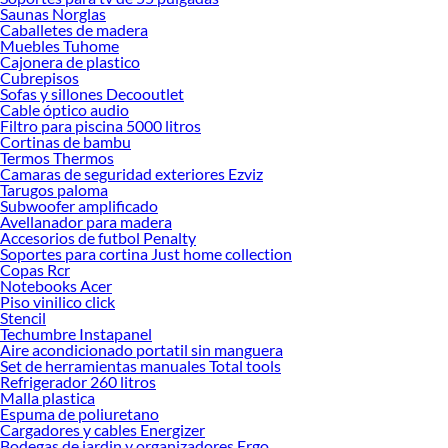
Lavado y planchado!
Saunas Norglas
Caballetes de madera
Explora la variedad de productos de Lavado y planchado en Sodimac
Muebles Tuhome
Cajonera de plastico
Herramientas, materiales y accesorios de calidad para tus proyectos y
Cubrepisos
renovación de espacios. ¡Visítanos y descubre todo lo que tenemos para
Sofas y sillones Decooutlet
ofrecerte!
Cable óptico audio
Filtro para piscina 5000 litros
Encuentra una amplia variedad de productos de Lavado y planchado en
Cortinas de bambu
Sodimac. Encuentra todo lo necesario para tus proyectos de renovación y
Termos Thermos
decoración. ¡Visítanos y haz tus ideas realidad!
Camaras de seguridad exteriores Ezviz
Tarugos paloma
Subwoofer amplificado
Avellanador para madera
Accesorios de futbol Penalty
Soportes para cortina Just home collection
Copas Rcr
Notebooks Acer
Piso vinilico click
Stencil
Techumbre Instapanel
Aire acondicionado portatil sin manguera
Set de herramientas manuales Total tools
Refrigerador 260 litros
Malla plastica
Espuma de poliuretano
Cargadores y cables Energizer
Bodegas de jardin y organizadores Ergo