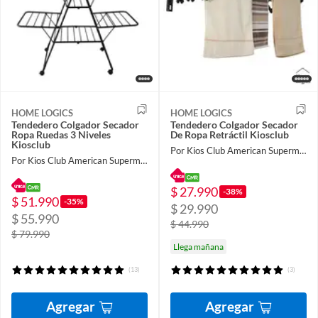
HOME LOGICS
HOME LOGICS
Tendedero Colgador Secador
Tendedero Colgador Secador
Ropa Ruedas 3 Niveles
De Ropa Retráctil Kiosclub
Kiosclub
Por Kios Club American Supermarket
Por Kios Club American Supermarket
$ 27.990
-38%
$ 51.990
-35%
$ 29.990
$ 55.990
$ 44.990
$ 79.990
Llega mañana
(13)
(3)
Agregar
Agregar