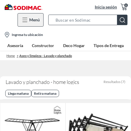
0
Inicia sesión
Menú
Search
Bar
location-
Ingresa tu ubicación
icon
Asesoría
Constructor
Deco Hogar
Tipos de Entrega
Home
Aseo y limpieza - Lavado y planchado
Lavado y planchado - home logics
Resultados
(
7
)
Llega mañana
Retira mañana