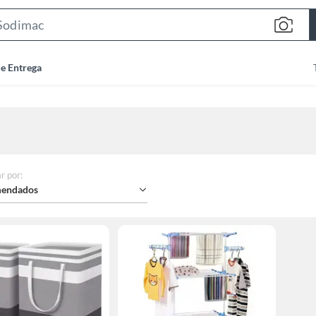
Search
Bar
de Entrega
r por
:
endados