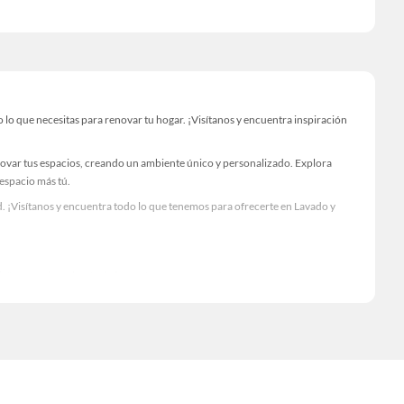
o que necesitas para renovar tu hogar. ¡Visítanos y encuentra inspiración
novar tus espacios, creando un ambiente único y personalizado. Explora
 espacio más tú.
. ¡Visítanos y encuentra todo lo que tenemos para ofrecerte en Lavado y
Visítanos y descubre todo lo que tenemos para ofrecerte!
o necesario para tus proyectos de renovación y decoración. ¡Visítanos y