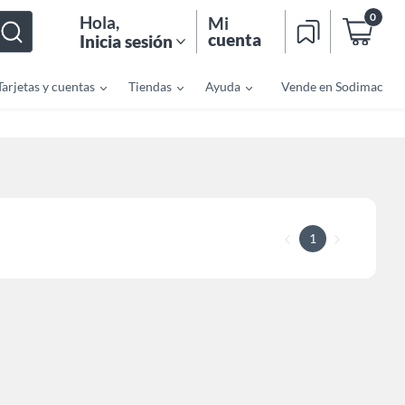
0
Hola
,
Mi
cuenta
Inicia sesión
Tarjetas y cuentas
Tiendas
Ayuda
Vende en Sodimac
1