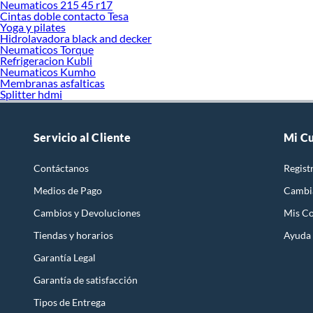
Neumaticos 215 45 r17
Cintas doble contacto Tesa
Yoga y pilates
Hidrolavadora black and decker
Neumaticos Torque
Refrigeracion Kubli
Neumaticos Kumho
Membranas asfalticas
Splitter hdmi
Servicio al Cliente
Mi C
Contáctanos
Regist
Medios de Pago
Cambi
Cambios y Devoluciones
Mis C
Tiendas y horarios
Ayuda
Garantía Legal
Garantía de satisfacción
Tipos de Entrega