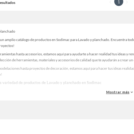
1
 Resultados
planchado
un amplio catálogo de productos en Sodimac para Lavado y planchado. Encuentra todo l
proyectos!
ramientas hasta accesorios, estamos aquí para ayudarte a hacer realidad tus ideas y re
lección de herramientas, materiales y accesorios de calidad que te ayudarán a crear un
odelaciones hasta proyectos de decoración, estamos aquí para hacer tus ideas realidad
o!
la variedad de productos de Lavado y planchado en Sodimac
as, materiales y accesorios de calidad para tus proyectos y renovación de espacios. ¡
Mostrar más
 una amplia variedad de productos de Lavado y planchado en Sodimac. Encuentra todo l
eas realidad!