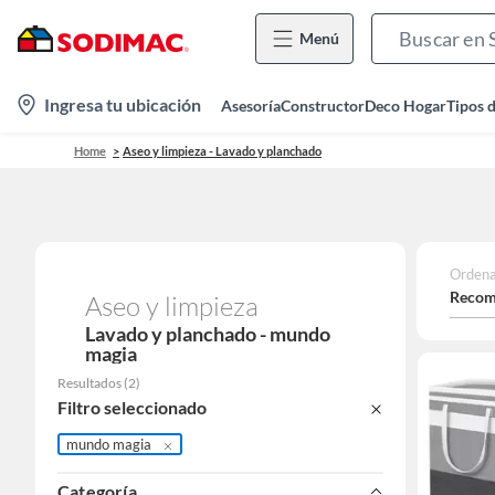
Menú
location-
Ingresa tu ubicación
Asesoría
Constructor
Deco Hogar
Tipos 
icon
Home
Aseo y limpieza - Lavado y planchado
Ordena
Recom
Aseo y limpieza
Lavado y planchado - mundo
magia
Resultados
(
2
)
Filtro seleccionado
mundo magia
Categoría