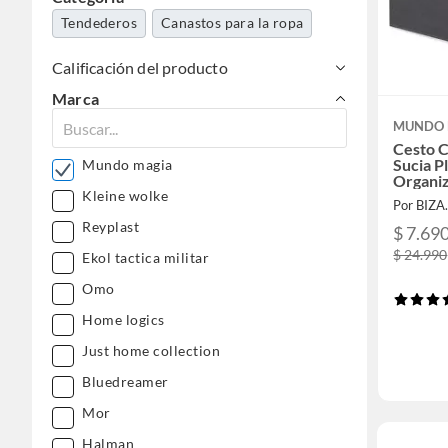
Tendederos
Canastos para la ropa
Calificación del producto
Marca
MUNDO 
Cesto C
Sucia P
Mundo magia
Organiz
Kleine wolke
Por BIZA
Reyplast
$ 7.69
$ 24.990
Ekol tactica militar
Omo
Home logics
Just home collection
Bluedreamer
Mor
Halman