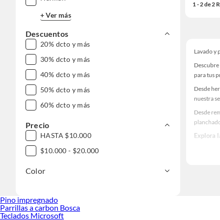
1 - 2 de 2
+ Ver más
Descuentos
20% dcto y más
Lavado y 
30% dcto y más
Descubre 
40% dcto y más
para tus 
Desde her
50% dcto y más
nuestra se
60% dcto y más
Desde rem
planchad
Precio
HASTA $10.000
Explora 
Herramient
$10.000 - $20.000
Encuentra
Color
haz tus id
Pino impregnado
Parrillas a carbon Bosca
Teclados Microsoft