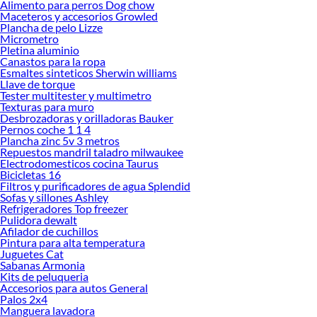
Alimento para perros Dog chow
Maceteros y accesorios Growled
Plancha de pelo Lizze
Micrometro
Pletina aluminio
Canastos para la ropa
Esmaltes sinteticos Sherwin williams
Llave de torque
Tester multitester y multimetro
Texturas para muro
Desbrozadoras y orilladoras Bauker
Pernos coche 1 1 4
Plancha zinc 5v 3 metros
Repuestos mandril taladro milwaukee
Electrodomesticos cocina Taurus
Bicicletas 16
Filtros y purificadores de agua Splendid
Sofas y sillones Ashley
Refrigeradores Top freezer
Pulidora dewalt
Afilador de cuchillos
Pintura para alta temperatura
Juguetes Cat
Sabanas Armonia
Kits de peluqueria
Accesorios para autos General
Palos 2x4
Manguera lavadora