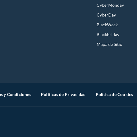
CyberMonday
CyberDay
BlackWeek
BlackFriday
Mapa de Sitio
s y Condiciones
Políticas de Privacidad
Política de Cookies