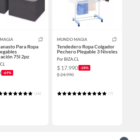
MAGIA
MUNDO MAGIA
anasto Para Ropa
Tendedero Ropa Colgador
legables
Pechero Plegable 3 Niveles
ación 75l 2pz
Por BIZA.CL
.CL
$ 17.990
-28%
0
-69%
$ 24.990
(16)
(7)