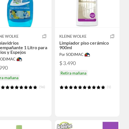
INE WOLKE
KLEINE WOLKE
iavidrios
Limpiador piso cerámico
empañante 1 Litro para
900ml
ios y Espejos
Por SODIMAC
 SODIMAC
$ 3.490
.990
Retira mañana
ira mañana
(56)
(1)