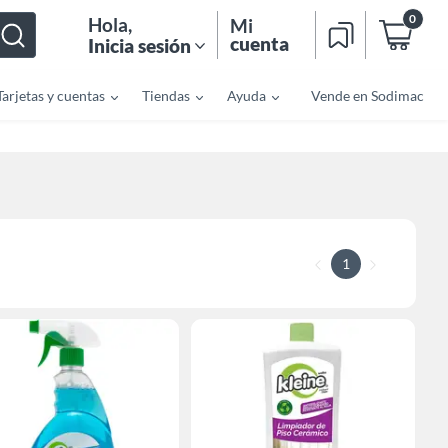
0
Hola
,
Mi
cuenta
Inicia sesión
Tarjetas y cuentas
Tiendas
Ayuda
Vende en Sodimac
1