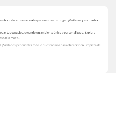
ntra todo lo que necesitas para renovar tu hogar. ¡Visítanos y encuentra
novar tus espacios, creando un ambiente único y personalizado. Explora
 espacio más tú.
. ¡Visítanos y encuentra todo lo que tenemos para ofrecerte en Limpieza de
Visítanos y descubre todo lo que tenemos para ofrecerte!
entra todo lo necesario para tus proyectos de renovación y decoración.