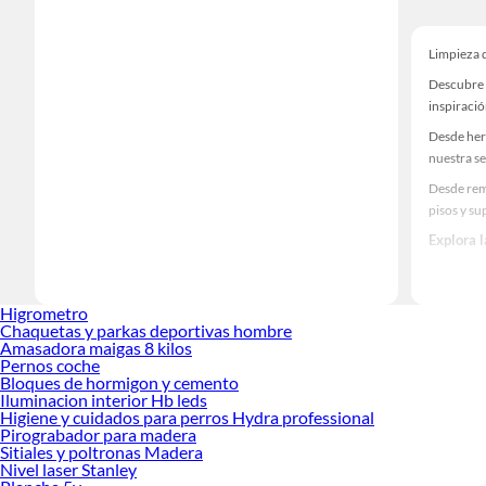
Limpieza d
Descubre u
inspiració
Desde her
nuestra se
Desde rem
pisos y su
Explora 
Herramient
Encuentra
Higrometro
¡Visítanos
Chaquetas y parkas deportivas hombre
Amasadora maigas 8 kilos
Pernos coche
Bloques de hormigon y cemento
Iluminacion interior Hb leds
Higiene y cuidados para perros Hydra professional
Pirograbador para madera
Sitiales y poltronas Madera
Nivel laser Stanley