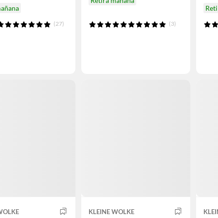
Retira mañana
mañana
Ret
(27)
(3)
 WOLKE
KLEINE WOLKE
KLE