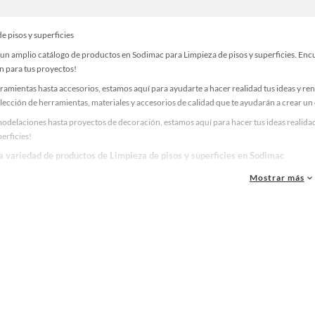
e pisos y superficies
n amplio catálogo de productos en Sodimac para Limpieza de pisos y superficies. Encue
n para tus proyectos!
ramientas hasta accesorios, estamos aquí para ayudarte a hacer realidad tus ideas y re
lección de herramientas, materiales y accesorios de calidad que te ayudarán a crear un
odelaciones hasta proyectos de decoración, estamos aquí para hacer tus ideas realidad
perficies!
la variedad de productos de Limpieza de pisos y superficies en Sodimac
as, materiales y accesorios de calidad para tus proyectos y renovación de espacios. ¡
Mostrar más
 una amplia variedad de productos de Limpieza de pisos y superficies en Sodimac. Encu
 y haz tus ideas realidad!