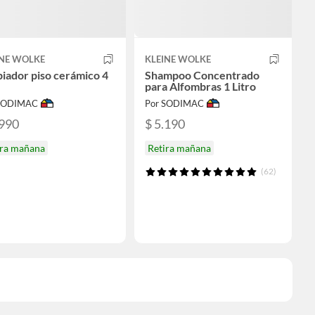
INE WOLKE
KLEINE WOLKE
iador piso cerámico 4
Shampoo Concentrado
para Alfombras 1 Litro
 SODIMAC
Por SODIMAC
.990
$ 5.190
ira mañana
Retira mañana
(62)