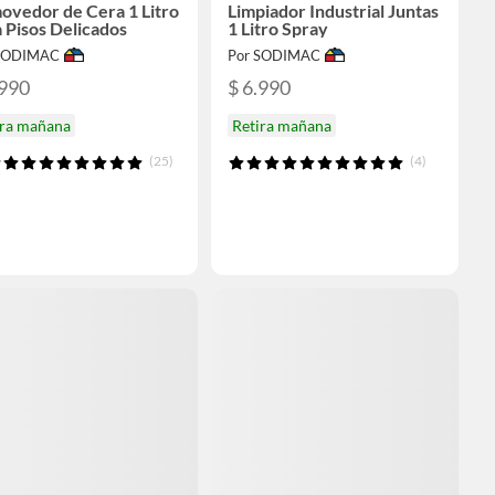
ovedor de Cera 1 Litro
Limpiador Industrial Juntas
 Pisos Delicados
1 Litro Spray
 SODIMAC
Por SODIMAC
.990
$ 6.990
ira mañana
Retira mañana
(25)
(4)