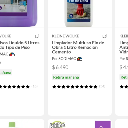
 WOLKE
KLEINE WOLKE
KLE
isos Líquido 5 Litros
Limpiador Multiuso Fin de
Limp
do Tipo de Piso
Obra 1 Litro Remoción
Anti
Cemento
Vidr
IMAC
Por SODIMAC
Por
0
$ 6.490
$ 4
mañana
Retira mañana
Ret
(18)
(54)