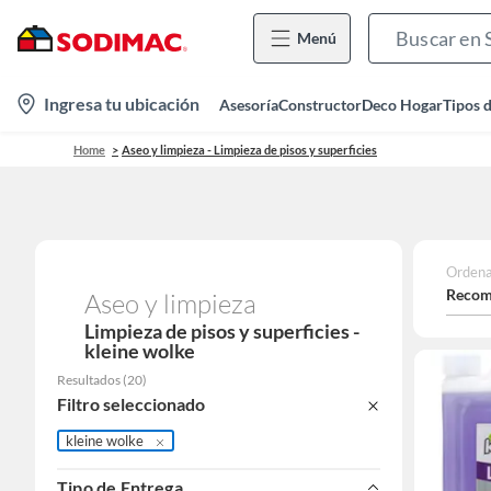
Menú
location-
Ingresa tu ubicación
Asesoría
Constructor
Deco Hogar
Tipos 
icon
Home
Aseo y limpieza - Limpieza de pisos y superficies
Ordena
Recom
Aseo y limpieza
Limpieza de pisos y superficies -
kleine wolke
Resultados
(
20
)
Filtro seleccionado
kleine wolke
Tipo de Entrega