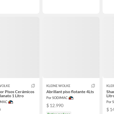
 WOLKE
KLEINE WOLKE
KLE
or Pisos Cerámicos
Abrillant piso flotante 4Lts
Sha
lanato 1 Litro
Litr
Por SODIMAC
IMAC
Por
$ 12.990
0
$ 1