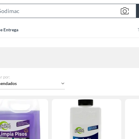
Search
Bar
de Entrega
r por
:
endados