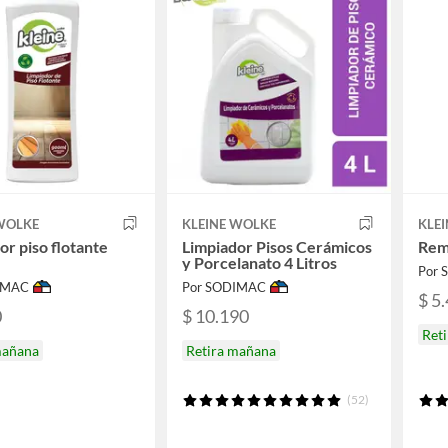
 WOLKE
KLEINE WOLKE
KLE
or piso flotante
Limpiador Pisos Cerámicos
Rem
y Porcelanato 4 Litros
Por
IMAC
Por SODIMAC
$ 5
0
$ 10.190
Ret
mañana
Retira mañana
(52)