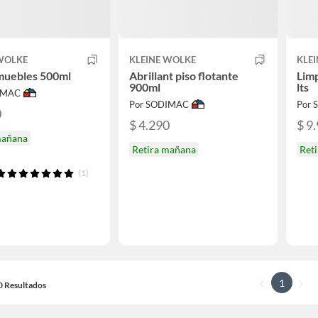
 WOLKE
KLEINE WOLKE
KLE
muebles 500ml
Abrillant piso flotante
Limp
900ml
lts
IMAC
Por SODIMAC
Por
0
$ 4.290
$ 9
mañana
Retira mañana
Ret
(1)
1
20 Resultados