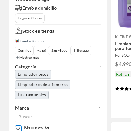
Envío a domicilio
Llega en 2 horas
Stock en tienda
KLEINE
Tiendas Sodimac
Limpiap
para To
Cerrillos
Maipú
San Miguel
El Bosque
Por SOD
Mostrar más
$ 4.99
Categoría
Retira 
Limpiador pisos
Limpiadores de alfombras
Lustramuebles
Marca
Kleine wolke