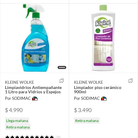
KLEINE WOLKE
KLEINE WOLKE
Limpiavidrios Antiempañante
Limpiador piso cerámico
1 Litro para Vidrios y Espejos
900ml
Por SODIMAC
Por SODIMAC
$ 4.990
$ 3.490
Llega mañana
Retira mañana
Retira mañana
(56)