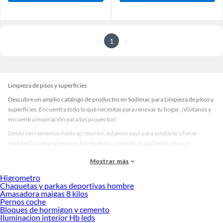
1
Limpieza de pisos y superficies
Descubre un amplio catálogo de productos en Sodimac para Limpieza de pisos y
superficies. Encuentra todo lo que necesitas para renovar tu hogar. ¡Visítanos y
encuentra inspiración para tus proyectos!
Desde herramientas hasta accesorios, estamos aquí para ayudarte a hacer
realidad tus ideas y renovar tus espacios, creando un ambiente único y
personalizado. Explora nuestra selección de herramientas, materiales y
Mostrar más
accesorios de calidad que te ayudarán a crear un espacio más tú.
Higrometro
Desde remodelaciones hasta proyectos de decoración, estamos aquí para hacer
Chaquetas y parkas deportivas hombre
tus ideas realidad. ¡Visítanos y encuentra todo lo que tenemos para ofrecerte en
Amasadora maigas 8 kilos
Limpieza de pisos y superficies!
Pernos coche
Bloques de hormigon y cemento
Explora la variedad de productos de Limpieza de pisos y superficies en
Iluminacion interior Hb leds
Sodimac