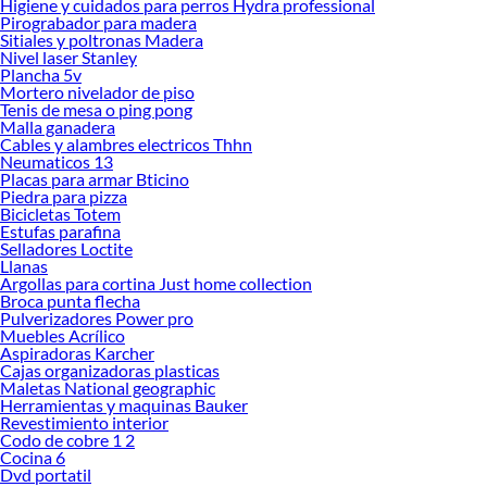
Higiene y cuidados para perros Hydra professional
Pirograbador para madera
Herramientas, materiales y accesorios de calidad para tus proyectos y
Sitiales y poltronas Madera
renovación de espacios. ¡Visítanos y descubre todo lo que tenemos para
Nivel laser Stanley
ofrecerte!
Plancha 5v
Mortero nivelador de piso
Encuentra una amplia variedad de productos de Limpieza de pisos y superficies
Tenis de mesa o ping pong
en Sodimac. Encuentra todo lo necesario para tus proyectos de renovación y
Malla ganadera
Cables y alambres electricos Thhn
decoración. ¡Visítanos y haz tus ideas realidad!
Neumaticos 13
Placas para armar Bticino
Piedra para pizza
Bicicletas Totem
Estufas parafina
Selladores Loctite
Llanas
Argollas para cortina Just home collection
Broca punta flecha
Pulverizadores Power pro
Muebles Acrílico
Aspiradoras Karcher
Cajas organizadoras plasticas
Maletas National geographic
Herramientas y maquinas Bauker
Revestimiento interior
Codo de cobre 1 2
Cocina 6
Dvd portatil