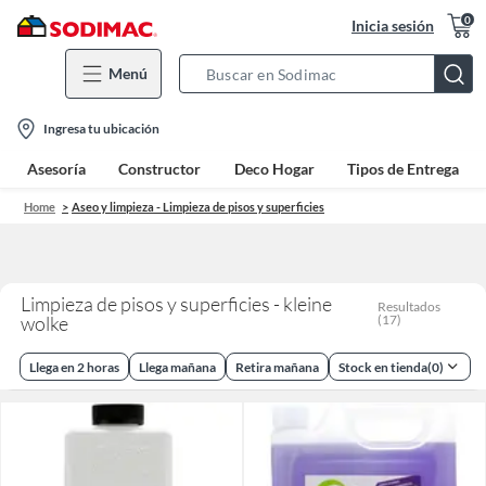
0
Inicia sesión
Menú
Search
Bar
location-
Ingresa tu ubicación
icon
Asesoría
Constructor
Deco Hogar
Tipos de Entrega
Home
Aseo y limpieza - Limpieza de pisos y superficies
Limpieza de pisos y superficies - kleine
Resultados
wolke
(
17
)
Llega en 2 horas
Llega mañana
Retira mañana
Stock en tienda
(
0
)