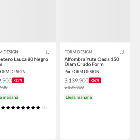
M DESIGN
FORM DESIGN
etero Lauca 80 Negro
Alfombra Yute Oasis 150
m
Diam Crudo Form
FORM DESIGN
Por FORM DESIGN
9.900
$ 139.900
-15%
-26%
.900
$ 189.900
ga mañana
Llega mañana
(1)