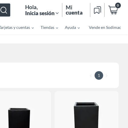
0
Hola
,
Mi
cuenta
Inicia sesión
Tarjetas y cuentas
Tiendas
Ayuda
Vende en Sodimac
1