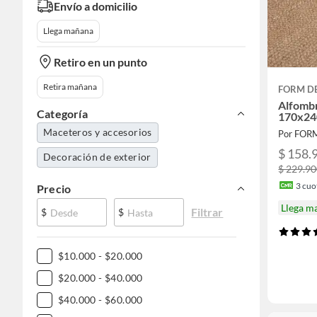
Envío a domicilio
Llega mañana
Retiro en un punto
Retira mañana
FORM D
Alfombr
Categoría
170x24
Maceteros y accesorios
Por FOR
$ 158.
Decoración de exterior
$ 229.9
3
cuot
Precio
Llega m
Filtrar
$
$
$10.000 - $20.000
$20.000 - $40.000
$40.000 - $60.000