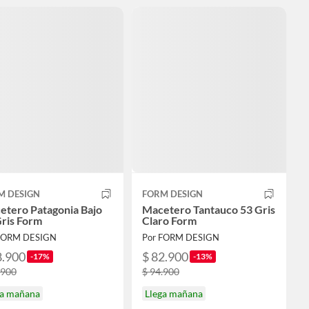
M DESIGN
FORM DESIGN
etero Patagonia Bajo
Macetero Tantauco 53 Gris
Gris Form
Claro Form
FORM DESIGN
Por FORM DESIGN
8.900
$ 82.900
-17%
-13%
.900
$ 94.900
ga mañana
Llega mañana