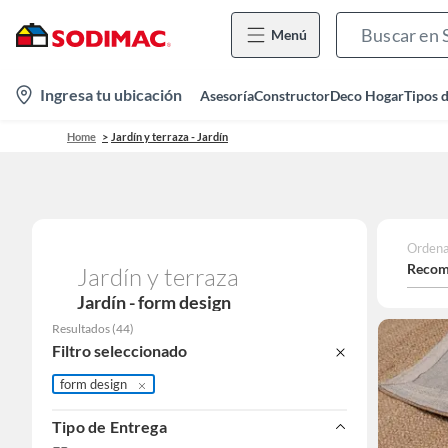
Menú
location-
Ingresa tu ubicación
Asesoría
Constructor
Deco Hogar
Tipos 
icon
Home
Jardín y terraza - Jardín
Ordena
Recom
Jardín y terraza
Jardín - form design
Resultados
(
44
)
Filtro seleccionado
form design
Tipo de Entrega