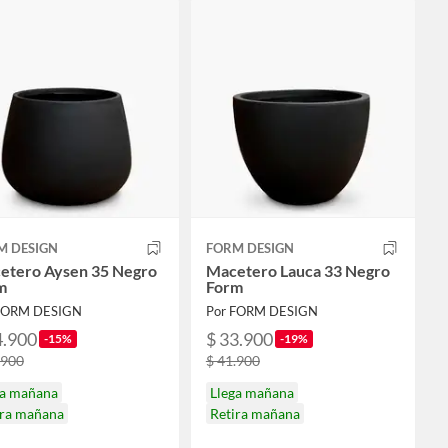
M DESIGN
FORM DESIGN
etero Aysen 35 Negro
Macetero Lauca 33 Negro
m
Form
FORM DESIGN
Por FORM DESIGN
4.900
$ 33.900
-15%
-19%
.900
$ 41.900
ga mañana
Llega mañana
ira mañana
Retira mañana