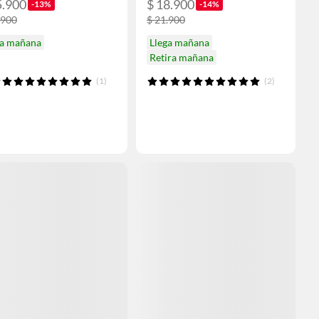
5.900
$ 18.900
-13%
-14%
.900
$ 21.900
ga mañana
Llega mañana
Retira mañana
(1)
(2)