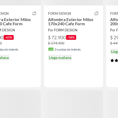
ESIGN
FORM DESIGN
FOR
a Exterior Milos
Alfombra Exterior Milos
Alfo
0 Cafe Form
170x240 Cafe Form
200
M DESIGN
Por FORM DESIGN
Por 
00
$ 72.900
$ 2
-65%
-58%
00
$ 174.900
$ 44
as sin interés
3
cuotas sin interés
Lle
añana
Llega mañana