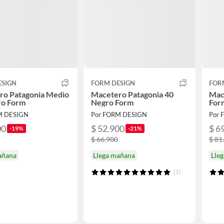
ESIGN
FORM DESIGN
FOR
ro Patagonia Medio
Macetero Patagonia 40
Mac
ro Form
Negro Form
For
M DESIGN
Por FORM DESIGN
Por 
00
$ 52.900
$ 6
-19%
-21%
$ 66.900
$ 81
añana
Llega mañana
Lle
(1)