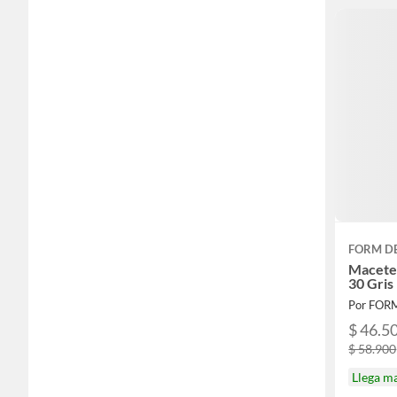
FORM D
Macete
30 Gris
Por FOR
$ 46.5
$ 58.900
Llega m