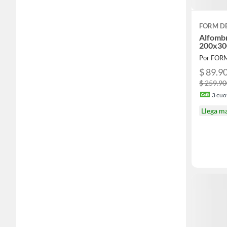
FORM D
Alfombr
200x30
Por FOR
$ 89.9
$ 259.9
3
cuot
Llega m