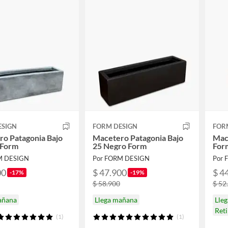
ESIGN
FORM DESIGN
FOR
o Patagonia Bajo
Macetero Patagonia Bajo
Mac
 Form
25 Negro Form
For
M DESIGN
Por FORM DESIGN
Por 
00
$ 47.900
$ 4
-17%
-19%
$ 58.900
$ 52
añana
Llega mañana
Lle
Ret
(1)
(1)