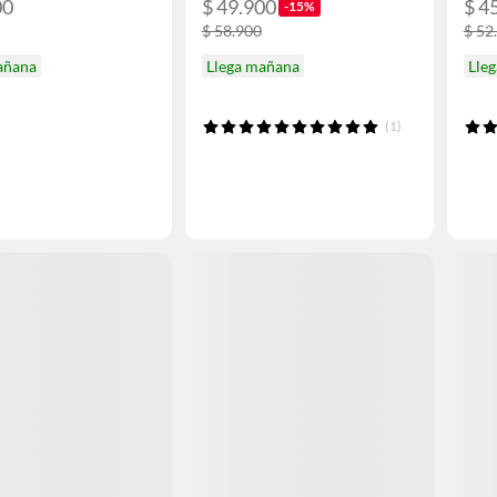
00
$ 49.900
$ 4
-15%
$ 58.900
$ 52
añana
Llega mañana
Lle
(1)