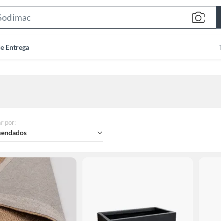
Search
Bar
de Entrega
r por
:
endados