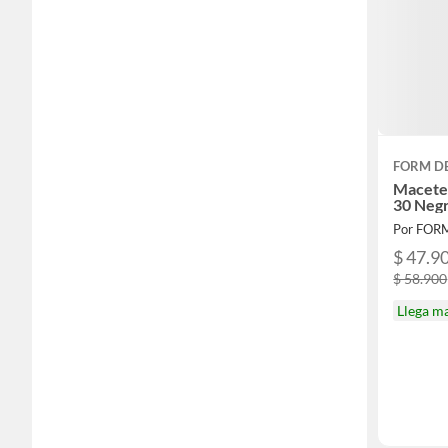
FORM D
Macete
30 Neg
Por FOR
$ 47.9
$ 58.900
Llega m