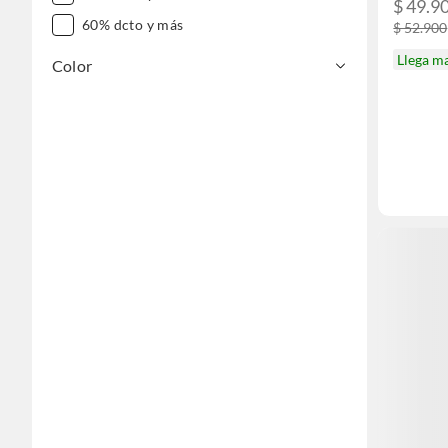
$ 49.9
60% dcto y más
$ 52.900
Llega m
Color