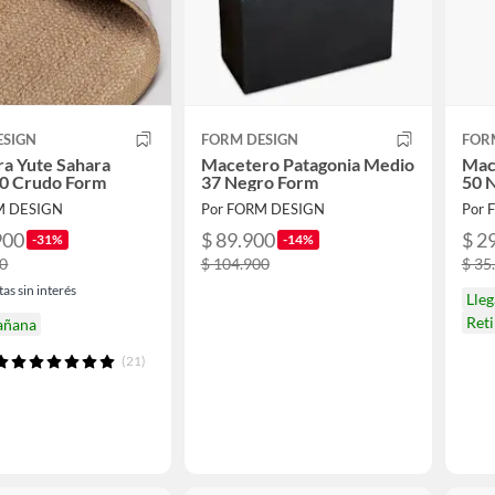
ESIGN
FORM DESIGN
FOR
a Yute Sahara
Macetero Patagonia Medio
Mac
0 Crudo Form
37 Negro Form
50 
M DESIGN
Por FORM DESIGN
Por 
900
$ 89.900
$ 2
-31%
-14%
00
$ 104.900
$ 35
as sin interés
Lle
Ret
añana
(21)