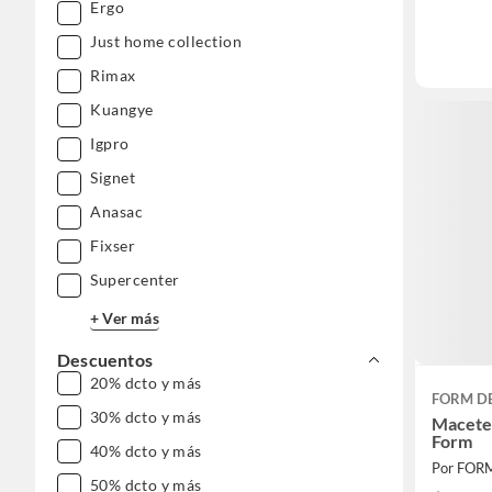
Ergo
Just home collection
Rimax
Kuangye
Igpro
Signet
Anasac
Fixser
Supercenter
+ Ver más
Descuentos
20% dcto y más
FORM D
30% dcto y más
Maceter
Form
40% dcto y más
Por FOR
50% dcto y más