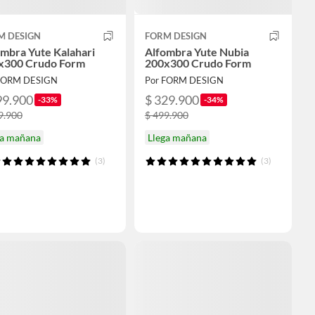
M DESIGN
FORM DESIGN
mbra Yute Kalahari
Alfombra Yute Nubia
x300 Crudo Form
200x300 Crudo Form
FORM DESIGN
Por FORM DESIGN
99.900
$ 329.900
-33%
-34%
9.900
$ 499.900
ga mañana
Llega mañana
(3)
(3)