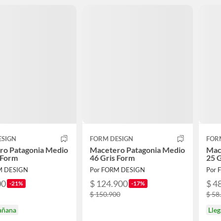
ESIGN
FORM DESIGN
FOR
ro Patagonia Medio
Macetero Patagonia Medio
Mac
 Form
46 Gris Form
25 
M DESIGN
Por FORM DESIGN
Por 
00
$ 124.900
$ 4
-21%
-17%
$ 150.900
$ 58
añana
Lle