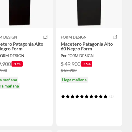
M DESIGN
FORM DESIGN
etero Patagonia Alto
Macetero Patagonia Alto
Negro Form
60 Negro Form
FORM DESIGN
Por FORM DESIGN
9.900
$ 49.900
-17%
-15%
.900
$ 58.900
ga mañana
Llega mañana
ira mañana
(2)