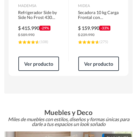
MADEMSA
MIDEA
Refrigerador Side by
Secadora 10 kg Carga
Side No Frost 430
Frontal con
Litros Negro
Evacuación Blanco
MAS430B
MD100A100/W2
$
415.990
$
159.990
-29%
-33%
$
589.990
$
239.990
(
108
)
(
275
)
Ver producto
Ver producto
Muebles y Deco
Miles de muebles con estilos, diseños y formas únicas para
darle a tus espacios un look soñado