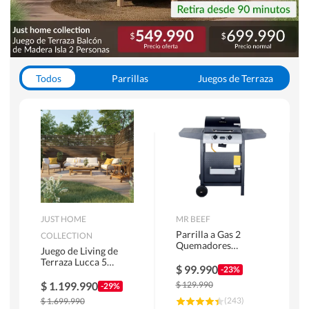
Todos
Parrillas
Juegos de Terraza
Toldos
JUST HOME
MR BEEF
Parrilla a Gas 2
COLLECTION
Quemadores
Juego de Living de
Bandejas Laterales
Terraza Lucca 5
$
99.990
-23%
Personas Natural
$
1.199.990
$
129.990
-29%
(
243
)
$
1.699.990