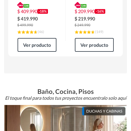
180 x 90 x 76 cm
Atlanta 91x101x94
Café
cm Negro
$
409.990
$
209.990
-18%
-16%
$
419.990
$
219.990
$
499.990
$
249.990
(
46
)
(
149
)
Ver producto
Ver producto
Baño, Cocina, Pisos
El toque final para todos tus proyectos encuentralo solo aquí