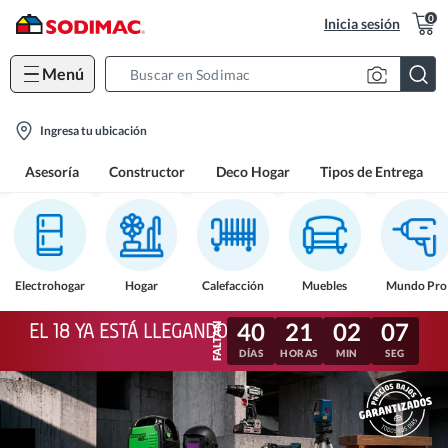
0
Inicia sesión
Menú
Search
Bar
location-
Ingresa tu ubicación
icon
Asesoría
Constructor
Deco Hogar
Tipos de Entrega
Electrohogar
Hogar
Calefacción
Muebles
Mundo Pro
40
21
02
04
EL 18 YA ESTÁ LLEGANDO
DÍAS
HORAS
MIN
SEG