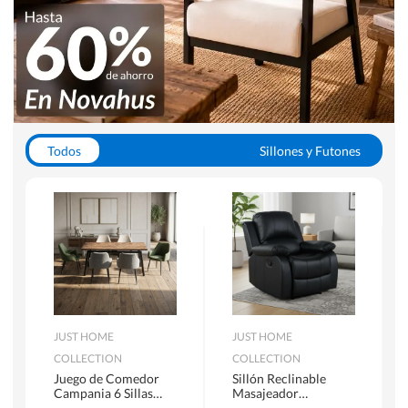
Todos
Sillones y Futones
Juegos de Comedor
Lamparas
Closets
Escritorios y Sillas PC
Racks y Muebles TV
Alfombras
JUST HOME
JUST HOME
COLLECTION
COLLECTION
Juego de Comedor
Sillón Reclinable
Campania 6 Sillas
Masajeador
Mesa Rectangular
Calentador 1 cuerpo