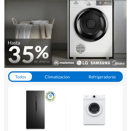
Todos
Climatizacion
Refrigeradores
Lavado y Secado
Cocinas
Aspiradoras
Hornos y Microondas
Otros