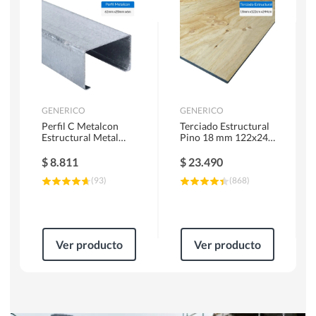
Herramientas Manuales
Sierras Circulares
GENERICO
GENERICO
Perfil C Metalcon
Terciado Estructural
Estructural Metal
Pino 18 mm 122x244
62x20x0.85 mm 6 m
cm
$
8.811
$
23.490
(
93
)
(
868
)
Ver producto
Ver producto