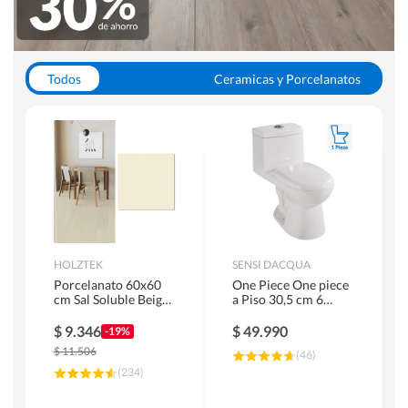
Todos
Ceramicas y Porcelanatos
Calefont y Termos
Pisos Vinilicos
WC y Sanitarios
Pisos Flotantes y Laminados
Pinturas
Duchas y Mamparas
HOLZTEK
SENSI DACQUA
Porcelanato 60x60
One Piece One piece
cm Sal Soluble Beige
a Piso 30,5 cm 6
1.44 m2
Litros Riva Blanco
$
9.346
$
49.990
-19%
$
11.506
(
46
)
(
234
)