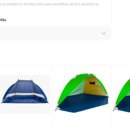
e la sombra y protección que necesitas en tus aventuras
 Más
je Nuevo
s