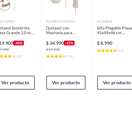
 seco y limpio una vez usado
SCOVERY
ELEMENT DESIGN
KLIMBER
itasol Sombrilla
Quitasol con
Silla Plegable Playa
aya Grande 2,0 m
Manivela para
45x49x46 cm
ámetro UV+50
Elevación UV
Colores
ranja Discovery
Impermeable 260cm
19.900
$
34.990
$
8.990
-48%
-42%
7.990
$
59.990
(
63
)
(
12
)
(
14
)
s
Ver producto
Ver producto
Ver producto