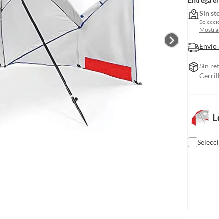
Entrega e
Sin st
Selecci
Mostrar
Envío 
Sin re
Cerril
L
Selecc