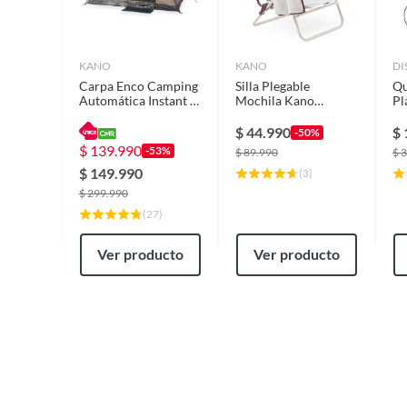
Precauciones
Guardar
KANO
KANO
DI
Alto
17m
Carpa Enco Camping
Silla Plegable
Qu
Automática Instant 6
Mochila Kano
Pl
personas
Mehuin con Bolsillos
di
Impermeable
Térmicos
Na
$
44.990
$
-50%
Largo
1.7
$
139.990
-53%
$
89.990
$
3
$
149.990
(
3
)
$
299.990
Garantía
3 mese
(
27
)
Ver producto
Ver producto