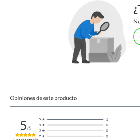
¿
Nu
Opiniones de este producto
1
5
5
0
4
/5
0
3
0
2
1
comentario