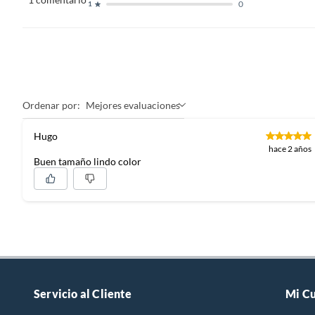
0
1
Ordenar por:
Mejores evaluaciones
Hugo
hace 2 años
Buen tamaño lindo color
Servicio al Cliente
Mi C