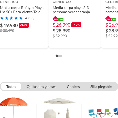
GENERICO
GENERICO
GENER
Media carpa Refugio Playa
Media carpa playa 2-3
Media c
ol paraviento
UV 50+ Para Viento Toldo
personas verdenaranja
persona
Familiar Plegable Portátil
4.9
(8)
220x115x115cm
$ 26.990
$ 26.
$ 19.980
-49%
-34%
leno
$ 28.990
$ 28.
$ 30.490
$ 52.990
$ 52.99
nal
illa
Todos
Quitasoles y bases
Coolers
Silla plegable