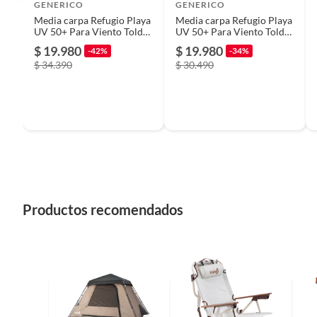
GENERICO
GENERICO
Media carpa Refugio Playa
Media carpa Refugio Playa
Modelo
quitals
UV 50+ Para Viento Toldo
UV 50+ Para Viento Toldo
Familiar Plegable Portátil
Familiar Plegable Portátil
$ 19.980
$ 19.980
-42%
-34%
220x115x115cm
220x115x115cm
$ 34.390
$ 30.490
Material
Polieti
Forma
Octago
Incluye
1 Sombr
Diámetro del quitasol
24m
Productos recomendados
Color
Azul
Ancho
24m