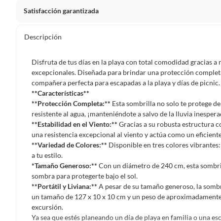
Satisfacción garantizada
Por ley, tienes hasta
10 días para devolver un producto
si
Descripción
Debe estar en perfecto estado, con todas sus etiquetas, sell
en cuenta que lo debes haber comprado por internet y que 
Disfruta de tus días en la playa con total comodidad gracias a 
Productos que, por su naturaleza, no puedan ser devueltos, pu
excepcionales. Diseñada para brindar una protección completa c
Confeccionados a la medida.
compañera perfecta para escapadas a la playa y días de picnic.
**Características**
De uso personal.
**Protección Completa:**
Esta sombrilla no solo te protege de
En sodimac.cl te damos
30 días desde que recibes el prod
resistente al agua, ¡manteniéndote a salvo de la lluvia inespera
etiquetas y sin uso, tal como te lo entregamos.
**Estabilidad en el Viento:**
Gracias a su robusta estructura co
una resistencia excepcional al viento y actúa como un eficient
Productos digitales que se entregan a través de una desc
**Variedad de Colores:**
Disponible en tres colores vibrantes:
programas para el computador.
a tu estilo.
Productos a pedido o confeccionados a medida.
*Tamaño Generoso:**
Con un diámetro de 240 cm, esta sombri
sombra para protegerte bajo el sol.
Productos que han sido informados como imperfectos, 
**Portátil y Liviana:**
A pesar de su tamaño generoso, la sombri
remanufacturados o con alguna deficiencia, que sean comprado
un tamaño de 127 x 10 x 10 cm y un peso de aproximadamente 2.8
Alimentos, bebidas, medicamentos, suplementos alimenticios, v
excursión.
Pinturas de un color a solicitud.
Ya sea que estés planeando un día de playa en familia o una es