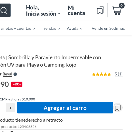
0
Hola
,
Mi
cuenta
Inicia sesión
Tarjetas y cuentas
Tiendas
Ayuda
Vende en Sodimac
o
f
n
I
Sombrilla y Paraviento Impermeable con
|
r
NA
e
ión UV para Playa o Camping Rojo
l
l
e
5 (1)
r
Beyai
S
990
-40%
 CMR y ahorra $10.000
Agregar al carro
+
roducto tiene
derecho a retracto
l producto: 125406826