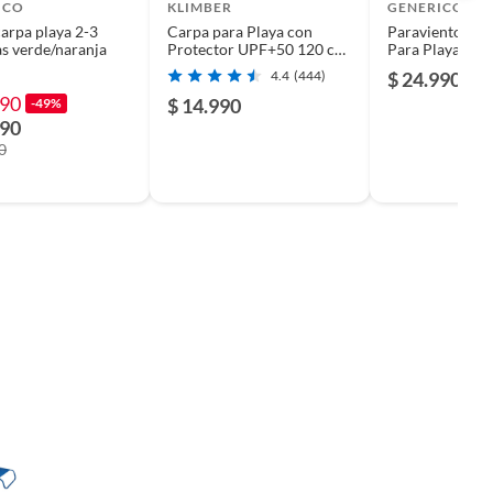
ICO
KLIMBER
GENERICO
arpa playa 2-3
Carpa para Playa con
Paraviento Me
s verde/naranja
Protector UPF+50 120 cm
Para Playa 2 P
889872B 1 Personas Azul
4.4
(444)
$ 24.990
990
$ 14.990
-49%
990
0