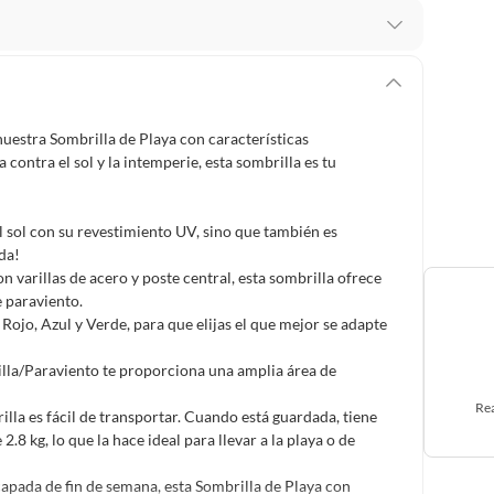
 te arrepientes de la compra.
os intactos y sin uso, tal como te lo entregamos. Ten
hay ciertas categorías que no tienen este derecho:
nuestra Sombrilla de Playa con características
edan deteriorarse o caducar con rapidez.
ontra el sol y la intemperie, esta sombrilla es tu
l sol con su revestimiento UV, sino que también es
ucto
. Debe estar en perfecto estado, con todas sus
da!
n varillas de acero y poste central, esta sombrilla ofrece
e paraviento.
arga electrónica, por ejemplo, cupones de experiencia o
 Rojo, Azul y Verde, para que elijas el que mejor se adapte
lla/Paraviento te proporciona una amplia área de
usados, reparados, abiertos, de segunda selección,
Rea
lla es fácil de transportar. Cuando está guardada, tiene
s en esa condición a un precio reducido.
 kg, lo que la hace ideal para llevar a la playa o de
itaminas, entre otros análogos.
capada de fin de semana, esta Sombrilla de Playa con