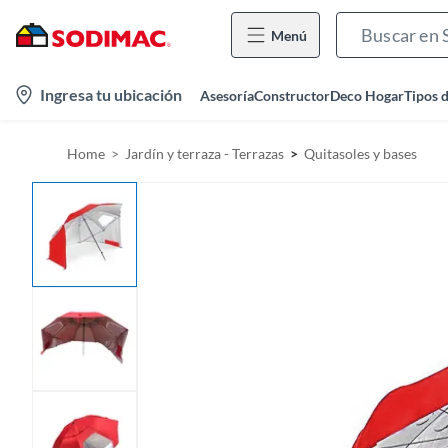
Menú
l
Ingresa tu ubicación
Asesoría
Constructor
Deco Hogar
Tipos 
o
c
Home
Jardín y terraza - Terrazas
Quitasoles y bases
a
t
i
o
n
-
i
c
o
n