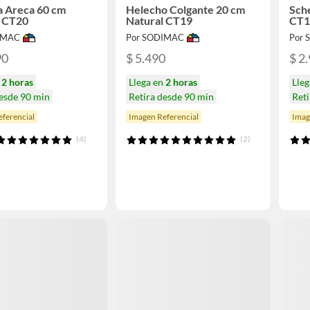
a Areca 60 cm
Helecho Colgante 20 cm
Sche
l CT20
Natural CT19
CT1
IMAC
Por SODIMAC
Por
90
$ 5.490
$ 2
n
2 horas
Llega en
2 horas
Lle
desde 90 min
Retira desde 90 min
Reti
ferencial
Imagen Referencial
Imag
(4)
(2)