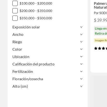
Palmer
$100.000 - $200.000
Natura
$200.000 - $350.000
Por SOD
$350.000 - $500.000
$ 39.9
$500.000 - $1.000.000
Exposición solar
Llega e
Retira 
Ancho
Imagen Re
Riego
Color
Ubicación
Calificación del producto
Fertilización
Floración/cosecha
Alto (cm)