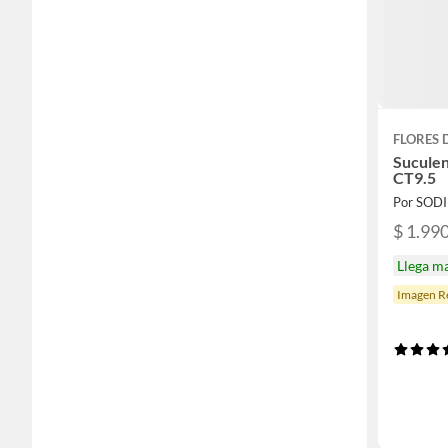
FLORES 
Suculen
CT9.5
Por SOD
$ 1.99
Llega m
Imagen Re