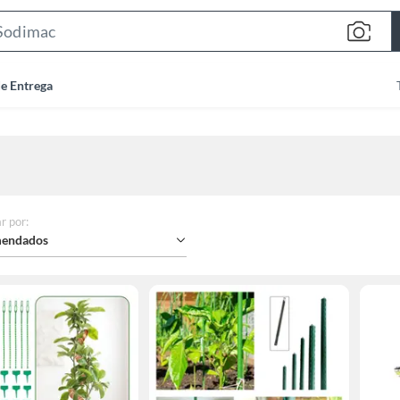
Search
Bar
de Entrega
r por
:
endados