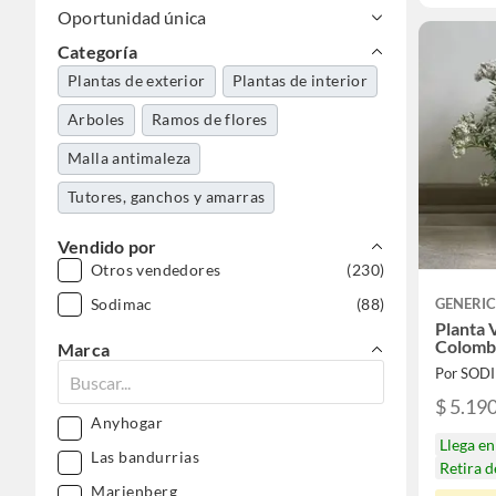
Oportunidad única
Categoría
Plantas de exterior
Plantas de interior
Arboles
Ramos de flores
Malla antimaleza
Tutores, ganchos y amarras
Vendido por
Otros vendedores
(230)
Sodimac
(88)
GENERI
Planta 
Colombi
Marca
Por SOD
$ 5.19
Anyhogar
Llega e
Las bandurrias
Retira 
Marienberg