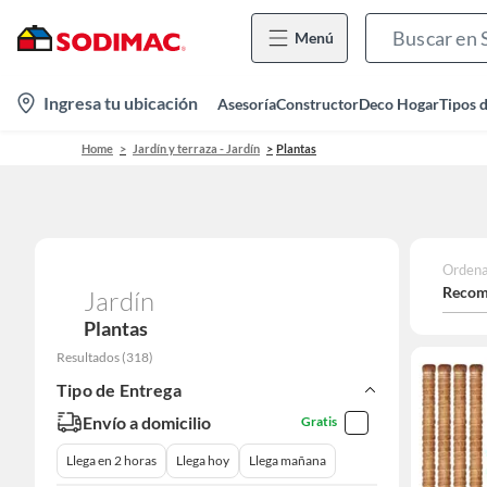
Menú
location-
Ingresa tu ubicación
Asesoría
Constructor
Deco Hogar
Tipos 
icon
Home
Jardín y terraza - Jardín
Plantas
Ordena
Recom
Jardín
Plantas
Resultados
(
318
)
Tipo de Entrega
Envío a domicilio
Gratis
Llega en 2 horas
Llega hoy
Llega mañana