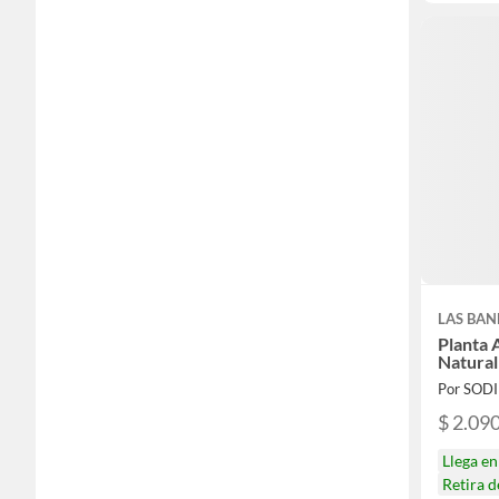
LAS BA
Planta
Natura
Por SOD
$ 2.09
Llega e
Retira 