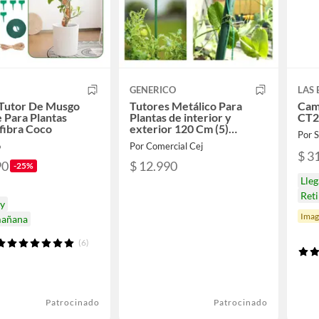
GENERICO
LAS
 Tutor De Musgo
Tutores Metálico Para
Came
 Para Plantas
Plantas de interior y
CT2
fibra Coco
exterior 120 Cm (5)
Por
Unidades
o
Por Comercial Cej
$ 3
90
$ 12.990
-25%
Lle
Reti
oy
Imag
mañana
(6)
Patrocinado
Patrocinado