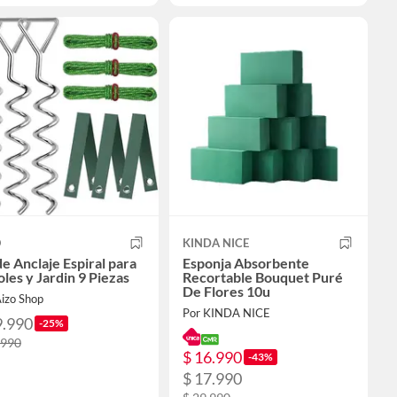
O
KINDA NICE
de Anclaje Espiral para
Esponja Absorbente
les y Jardin 9 Piezas
Recortable Bouquet Puré
De Flores 10u
Aizo Shop
Por KINDA NICE
9.990
-25%
.990
$ 16.990
-43%
$ 17.990