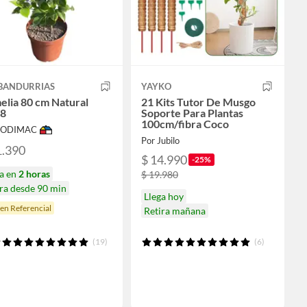
 BANDURRIAS
YAYKO
lia 80 cm Natural
21 Kits Tutor De Musgo
8
Soporte Para Plantas
100cm/fibra Coco
 SODIMAC
Por Jubilo
1.390
$ 14.990
-25%
ga en
2 horas
$ 19.980
ra desde 90 min
Llega hoy
en Referencial
Retira mañana
(19)
(6)