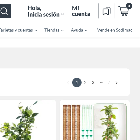
0
Hola
,
Mi
cuenta
Inicia sesión
Tarjetas y cuentas
Tiendas
Ayuda
Vende en Sodimac
...
1
2
3
7