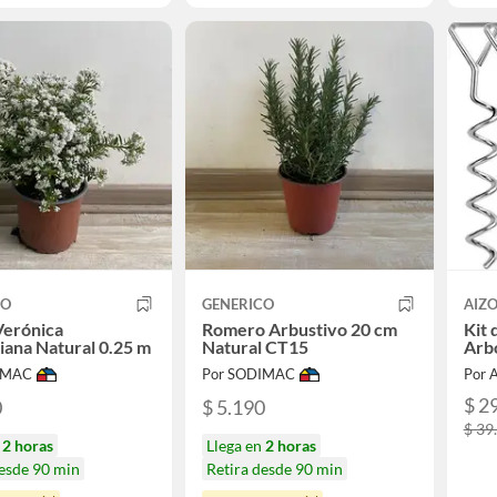
CO
GENERICO
AIZ
Verónica
Romero Arbustivo 20 cm
Kit 
ana Natural 0.25 m
Natural CT15
Arbo
IMAC
Por SODIMAC
Por 
$ 2
0
$ 5.190
$ 39
n
2 horas
Llega en
2 horas
desde 90 min
Retira desde 90 min