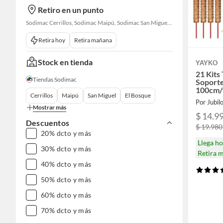
Retiro en un punto
Sodimac Cerrillos, Sodimac Maipú, Sodimac San Miguel, Sodimac El Bosque, Sodimac San Bernardo, Sodimac Talagante, Sodimac San Fernando
Retira hoy
Retira mañana
Stock en tienda
YAYKO
21 Kits
Tiendas Sodimac
Soporte
100cm/
Cerrillos
Maipú
San Miguel
El Bosque
Por Jubil
Mostrar más
$ 14.9
Descuentos
$ 19.980
20% dcto y más
Llega h
30% dcto y más
Retira 
40% dcto y más
50% dcto y más
60% dcto y más
70% dcto y más