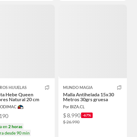
ROS HIJUELAS
MUNDO MAGIA
nta Hebe Queen
Malla Antihelada 15x30
res Natural 20 cm
Metros 30grs gruesa
 SODIMAC
Por BIZA.CL
$ 8.990
.190
-67%
$ 26.990
ga en
2 horas
ra desde 90 min