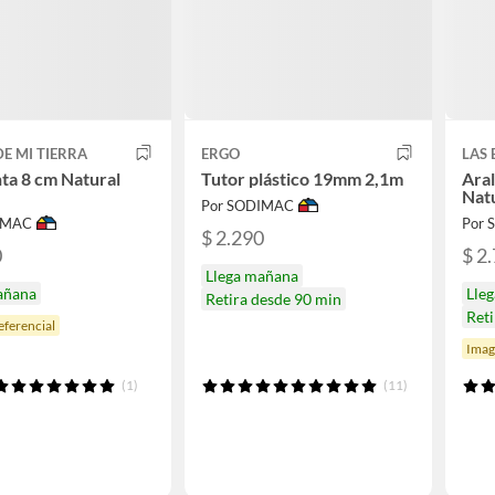
DE MI TIERRA
ERGO
LAS
ta 8 cm Natural
Tutor plástico 19mm 2,1m
Aral
Nat
Por SODIMAC
IMAC
Por
$ 2.290
0
$ 2
Llega mañana
añana
Lle
Retira desde 90 min
Reti
ferencial
Imag
(1)
(11)