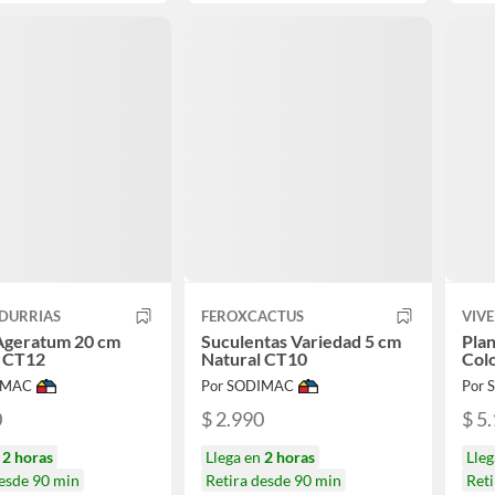
NDURRIAS
FEROXCACTUS
VIVE
 Ageratum 20 cm
Suculentas Variedad 5 cm
Pla
l CT12
Natural CT10
Colo
IMAC
Por SODIMAC
Por
0
$ 2.990
$ 5
n
2 horas
Llega en
2 horas
Lle
desde 90 min
Retira desde 90 min
Reti