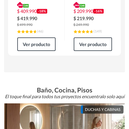
180 x 90 x 76 cm
Atlanta 91x101x94
Café
cm Negro
$
409.990
$
209.990
-18%
-16%
$
419.990
$
219.990
$
499.990
$
249.990
(
46
)
(
149
)
Ver producto
Ver producto
Baño, Cocina, Pisos
El toque final para todos tus proyectos encuentralo solo aquí