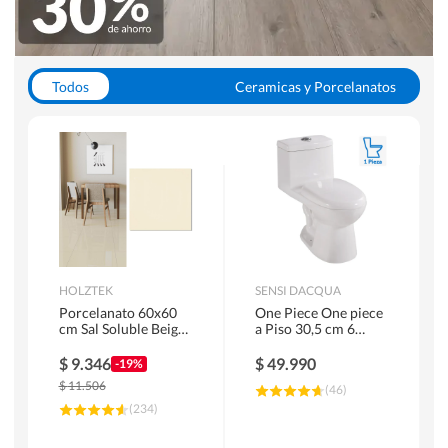
Todos
Ceramicas y Porcelanatos
Calefont y Termos
Pisos Vinilicos
WC y Sanitarios
Pisos Flotantes y Laminados
Pinturas
Duchas y Mamparas
HOLZTEK
SENSI DACQUA
Porcelanato 60x60
One Piece One piece
cm Sal Soluble Beige
a Piso 30,5 cm 6
1.44 m2
Litros Riva Blanco
$
9.346
$
49.990
-19%
$
11.506
(
46
)
(
234
)