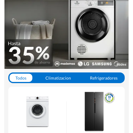
Todos
Climatizacion
Refrigeradores
Lavado y Secado
Cocinas
Aspiradoras
Hornos y Microondas
Otros