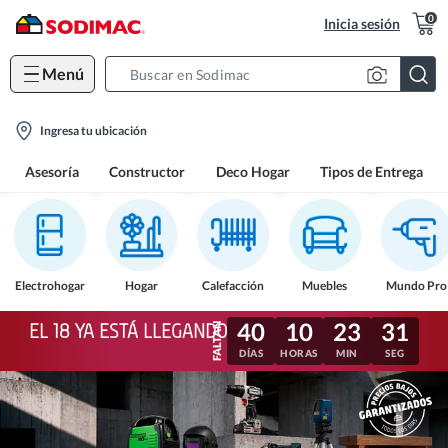
0
Inicia sesión
Menú
Search
Bar
location-
Ingresa tu ubicación
icon
Asesoría
Constructor
Deco Hogar
Tipos de Entrega
Electrohogar
Hogar
Calefacción
Muebles
Mundo Pro
40
10
23
28
EL 18 YA ESTÁ LLEGANDO
DÍAS
HORAS
MIN
SEG