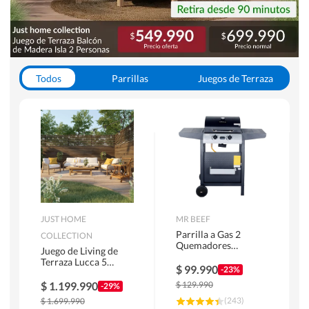
Todos
Parrillas
Juegos de Terraza
Toldos
JUST HOME
MR BEEF
Parrilla a Gas 2
COLLECTION
Quemadores
Juego de Living de
Bandejas Laterales
Terraza Lucca 5
$
99.990
-23%
Personas Natural
$
1.199.990
$
129.990
-29%
(
243
)
$
1.699.990