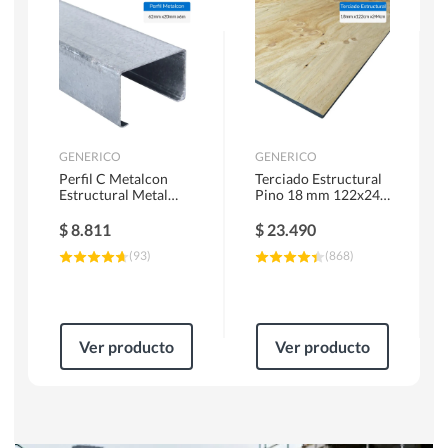
Herramientas Manuales
Sierras Circulares
GENERICO
GENERICO
Perfil C Metalcon
Terciado Estructural
Estructural Metal
Pino 18 mm 122x244
62x20x0.85 mm 6 m
cm
$
8.811
$
23.490
(
93
)
(
868
)
Ver producto
Ver producto