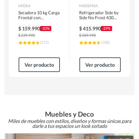
MIDEA
MADEMSA
Secadora 10 kg Carga
Refrigerador Side by
Frontal con
Side No Frost 430
Evacuación Blanco
Litros Negro
MD100A100/W2
MAS430B
$
159.990
$
415.990
-33%
-29%
$
239.990
$
589.990
(
275
)
(
108
)
Ver producto
Ver producto
Muebles y Deco
Miles de muebles con estilos, diseños y formas únicas para
darle a tus espacios un look soñado