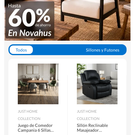
Todos
Sillones y Futones
Juegos de Comedor
Lamparas
Closets
Escritorios y Sillas PC
Racks y Muebles TV
Alfombras
JUST HOME
JUST HOME
COLLECTION
COLLECTION
Juego de Comedor
Sillón Reclinable
Campania 6 Sillas
Masajeador
Mesa Rectangular
Calentador 1 cuerpo