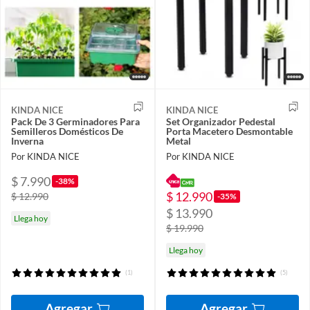
KINDA NICE
KINDA NICE
Pack De 3 Germinadores Para
Set Organizador Pedestal
Semilleros Domésticos De
Porta Macetero Desmontable
Inverna
Metal
Por KINDA NICE
Por KINDA NICE
$ 7.990
-38%
$ 12.990
$ 12.990
-35%
$ 13.990
Llega hoy
$ 19.990
Llega hoy
(1)
(5)
Agregar
Agregar