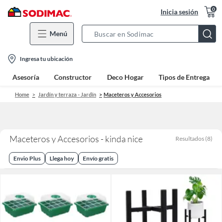
0
Inicia sesión
Menú
Search
Bar
location-
Ingresa tu ubicación
icon
Asesoría
Constructor
Deco Hogar
Tipos de Entrega
Home
Jardín y terraza - Jardín
Maceteros y Accesorios
Maceteros y Accesorios - kinda nice
Resultados
(
8
)
Envio Plus
Llega hoy
Envío gratis