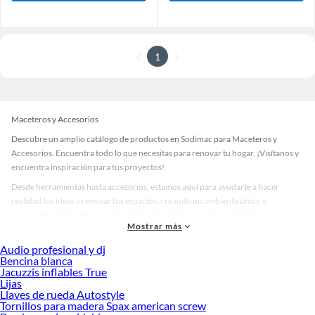
1
Maceteros y Accesorios
Descubre un amplio catálogo de productos en Sodimac para Maceteros y
Accesorios. Encuentra todo lo que necesitas para renovar tu hogar. ¡Visítanos y
encuentra inspiración para tus proyectos!
Desde herramientas hasta accesorios, estamos aquí para ayudarte a hacer
realidad tus ideas y renovar tus espacios, creando un ambiente único y
personalizado. Explora nuestra selección de herramientas, materiales y
Mostrar más
accesorios de calidad que te ayudarán a crear un espacio más tú.
Audio profesional y dj
Desde remodelaciones hasta proyectos de decoración, estamos aquí para hacer
Bencina blanca
tus ideas realidad. ¡Visítanos y encuentra todo lo que tenemos para ofrecerte en
Jacuzzis inflables True
Maceteros y Accesorios!
Lijas
Llaves de rueda Autostyle
Explora la variedad de productos de Maceteros y Accesorios en Sodimac
Tornillos para madera Spax american screw