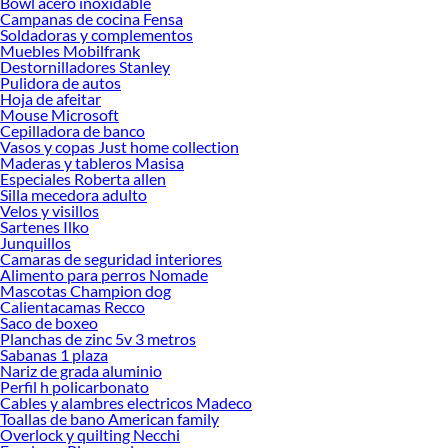
Bowl acero inoxidable
Herramientas, materiales y accesorios de calidad para tus proyectos y
Campanas de cocina Fensa
renovación de espacios. ¡Visítanos y descubre todo lo que tenemos para
Soldadoras y complementos
ofrecerte!
Muebles Mobilfrank
Destornilladores Stanley
Encuentra una amplia variedad de productos de Maceteros y Accesorios en
Pulidora de autos
Sodimac. Encuentra todo lo necesario para tus proyectos de renovación y
Hoja de afeitar
decoración. ¡Visítanos y haz tus ideas realidad!
Mouse Microsoft
Cepilladora de banco
Vasos y copas Just home collection
Maderas y tableros Masisa
Especiales Roberta allen
Silla mecedora adulto
Velos y visillos
Sartenes Ilko
Junquillos
Camaras de seguridad interiores
Alimento para perros Nomade
Mascotas Champion dog
Calientacamas Recco
Saco de boxeo
Planchas de zinc 5v 3 metros
Sabanas 1 plaza
Nariz de grada aluminio
Perfil h policarbonato
Cables y alambres electricos Madeco
Toallas de bano American family
Overlock y quilting Necchi