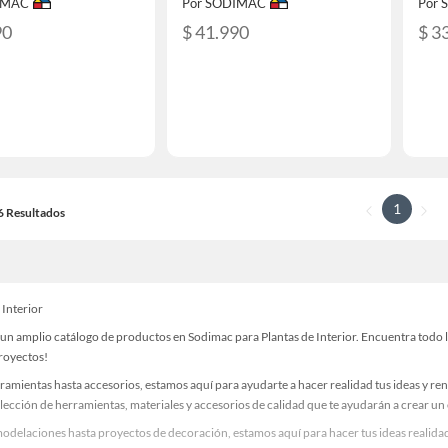
IMAC
Por SODIMAC
Por
90
$ 41.990
$ 3
1
16 Resultados
 Interior
n amplio catálogo de productos en Sodimac para Plantas de Interior. Encuentra todo lo
proyectos!
ramientas hasta accesorios, estamos aquí para ayudarte a hacer realidad tus ideas y re
lección de herramientas, materiales y accesorios de calidad que te ayudarán a crear un
odelaciones hasta proyectos de decoración, estamos aquí para hacer tus ideas realidad.