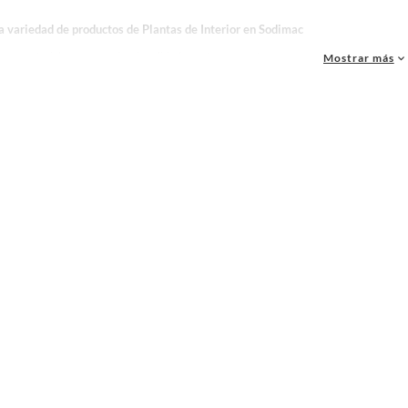
a variedad de productos de Plantas de Interior en Sodimac
as, materiales y accesorios de calidad para tus proyectos y renovación de espacios. ¡
Mostrar más
 una amplia variedad de productos de Plantas de Interior en Sodimac. Encuentra todo l
realidad!