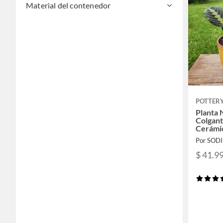
Material del contenedor
POTTER
Planta 
Colgan
Cerámic
17 Cm
Por SOD
$ 41.9