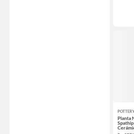
POTTER
Planta 
Spathi
Cerámic
Cm