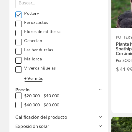
Pottery
Feroxcactus
Flores de mi tierra
POTTER
Generico
Planta 
Spathi
Las bandurrias
Cerámic
Claro 
Mallorca
Por SOD
Viveros hijuelas
$ 41.9
+ Ver más
Precio
$20.000 - $40.000
$40.000 - $60.000
Calificación del producto
Exposición solar