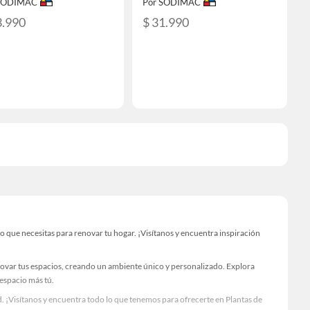
 SODIMAC
Por SODIMAC
3.990
$ 31.990
 que necesitas para renovar tu hogar. ¡Visítanos y encuentra inspiración
novar tus espacios, creando un ambiente único y personalizado. Explora
 espacio más tú.
 ¡Visítanos y encuentra todo lo que tenemos para ofrecerte en Plantas de