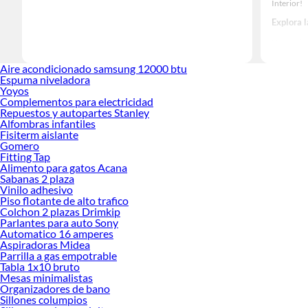
Interior!
Explora l
Herramient
Encuentra
Aire acondicionado samsung 12000 btu
tus ideas 
Espuma niveladora
Yoyos
Complementos para electricidad
Repuestos y autopartes Stanley
Alfombras infantiles
Fisiterm aislante
Gomero
Fitting Tap
Alimento para gatos Acana
Sabanas 2 plaza
Vinilo adhesivo
Piso flotante de alto trafico
Colchon 2 plazas Drimkip
Parlantes para auto Sony
Automatico 16 amperes
Aspiradoras Midea
Parrilla a gas empotrable
Tabla 1x10 bruto
Mesas minimalistas
Organizadores de bano
Sillones columpios