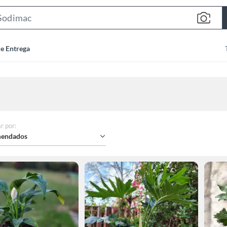
Search
Bar
de Entrega
r por
:
endados