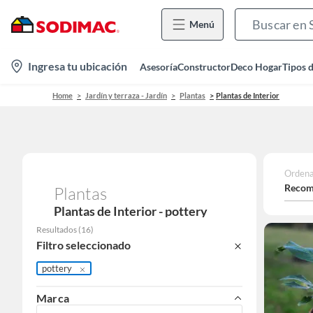
Menú
location-
Ingresa tu ubicación
Asesoría
Constructor
Deco Hogar
Tipos 
icon
Home
Jardín y terraza - Jardín
Plantas
Plantas de Interior
Ordena
Recom
Plantas
Plantas de Interior - pottery
Resultados
(
16
)
Filtro seleccionado
pottery
Marca