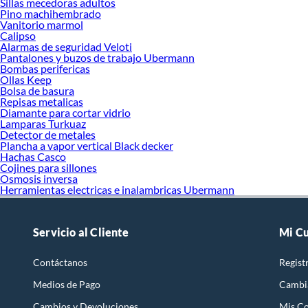
Sillas mecedoras adultos
Pino machihembrado
Vanitorio marmol
Calipso
Alarmas de seguridad Veloti
Pantalones y buzos de trabajo Ubermann
Bombas perifericas
Ollas Keep
Bolsa de basura
Repisas metalicas
Diamante para cortar vidrio
Lamparas Turkuaz
Detector de metales
Plancha a vapor vertical Black decker
Hachas Casco
Cojines para sillones
Osmosis inversa
Herramientas electricas e inalambricas Ubermann
Servicio al Cliente
Mi C
Contáctanos
Regist
Medios de Pago
Cambi
Cambios y Devoluciones
Mis C