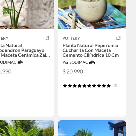
TERY
POTTERY
ta Natural
Planta Natural Peperomia
lodendron Paraguayo
Cucharita Con Maceta
 Maceta Cerámica Zaia
Cemento Cilíndrica 10 Cm
a 20 Cm
 SODIMAC
Por SODIMAC
4.990
$ 20.990
(3)