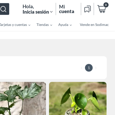
0
Hola
,
Mi
cuenta
Inicia sesión
Tarjetas y cuentas
Tiendas
Ayuda
Vende en Sodimac
1