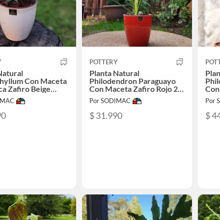
Y
POTTERY
POT
Natural
Planta Natural
Plan
phyllum Con Maceta
Philodendron Paraguayo
Phi
a Zafiro Beige
Con Maceta Zafiro Rojo 24
Con
17 Cm
Cm
Ros
IMAC
Por SODIMAC
Por
90
$ 31.990
$ 4