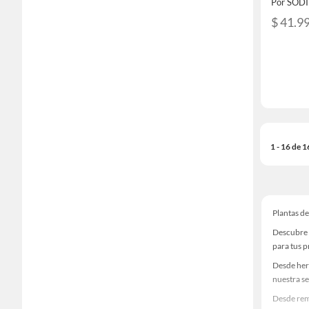
Por SOD
$ 41.9
1 - 16 de 
Plantas de
Descubre u
para tus 
Desde her
nuestra se
Desde rem