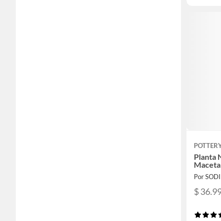
POTTER
Planta 
Maceta 
Por SOD
$ 36.9