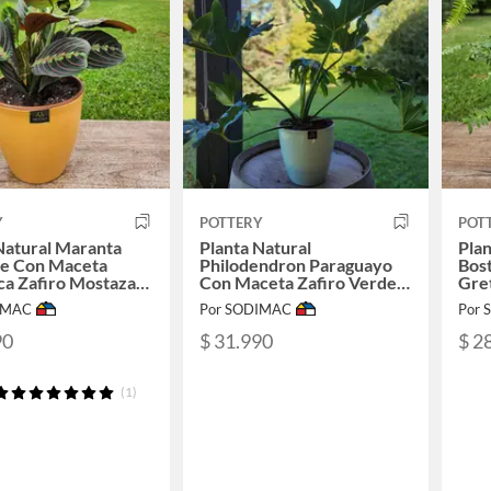
Y
POTTERY
POT
Natural Maranta
Planta Natural
Plan
te Con Maceta
Philodendron Paraguayo
Bost
a Zafiro Mostaza
Con Maceta Zafiro Verde
Gre
Agua 24 Cm
IMAC
Por SODIMAC
Por
90
$ 31.990
$ 2
(1)