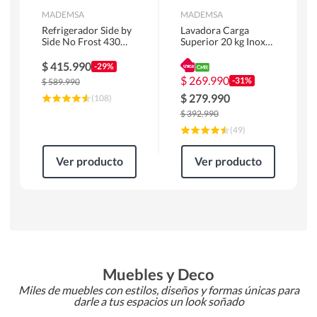
MADEMSA
MADEMSA
Refrigerador Side by
Lavadora Carga
Side No Frost 430
Superior 20 kg Inox
Litros Negro
MDWMT20S
MAS430B
$
415.990
-29%
$
269.990
-31%
$
589.990
$
279.990
(
108
)
$
392.990
(
49
)
Ver producto
Ver producto
Muebles y Deco
Miles de muebles con estilos, diseños y formas únicas para
darle a tus espacios un look soñado