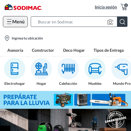
0
Inicia sesión
Menú
Search
Bar
location-
Ingresa tu ubicación
icon
Asesoría
Constructor
Deco Hogar
Tipos de Entrega
Electrohogar
Hogar
Calefacción
Muebles
Mundo Pro