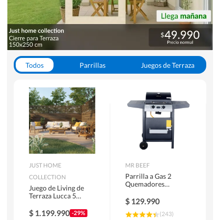
Todos
Parrillas
Juegos de Terraza
Toldos
JUST HOME
MR BEEF
Parrilla a Gas 2
COLLECTION
Quemadores
Juego de Living de
Bandejas Laterales
Terraza Lucca 5
$
129.990
Personas Natural
$
1.199.990
-29%
(
243
)