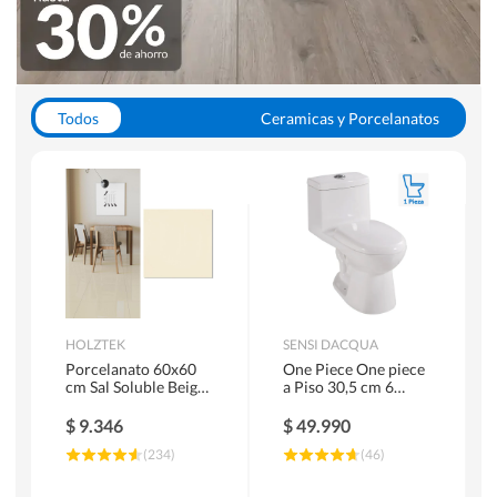
Todos
Ceramicas y Porcelanatos
Calefont y Termos
Pisos Vinilicos
WC y Sanitarios
Pisos Flotantes y Laminados
Pinturas
Duchas y Mamparas
HOLZTEK
SENSI DACQUA
Porcelanato 60x60
One Piece One piece
cm Sal Soluble Beige
a Piso 30,5 cm 6
1.44 m2
Litros Riva Blanco
$
9.346
$
49.990
(
234
)
(
46
)