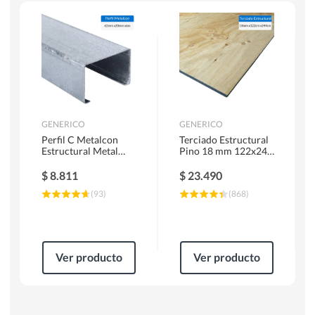
Escaleras
Soldadoras
Herramientas Manuales
Sierras Circulares
GENERICO
GENERICO
Perfil C Metalcon
Terciado Estructural
Estructural Metal
Pino 18 mm 122x244
62x20x0.85 mm 6 m
cm
$
8.811
$
23.490
(
93
)
(
868
)
Ver producto
Ver producto