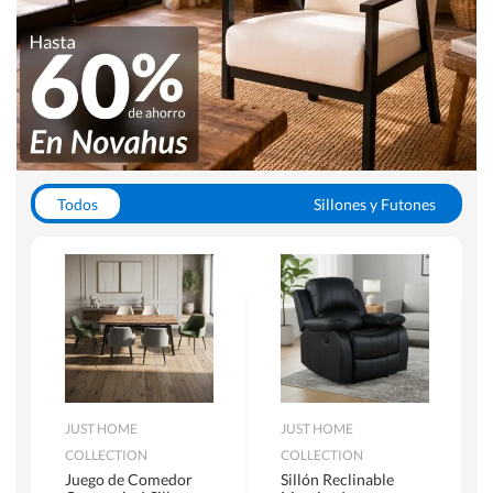
Todos
Sillones y Futones
Juegos de Comedor
Lamparas
Closets
Escritorios y Sillas PC
Racks y Muebles TV
Alfombras
JUST HOME
JUST HOME
COLLECTION
COLLECTION
Juego de Comedor
Sillón Reclinable