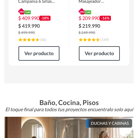
Campania 6 Sillas
Masajeador
Mesa Rectangular
Calentador 1 cuerpo
180 x 90 x 76 cm
Atlanta 91x101x94
Café
cm Negro
$
409.990
$
209.990
-18%
-16%
$
419.990
$
219.990
$
499.990
$
249.990
(
46
)
(
149
)
Ver producto
Ver producto
Baño, Cocina, Pisos
El toque final para todos tus proyectos encuentralo solo aquí