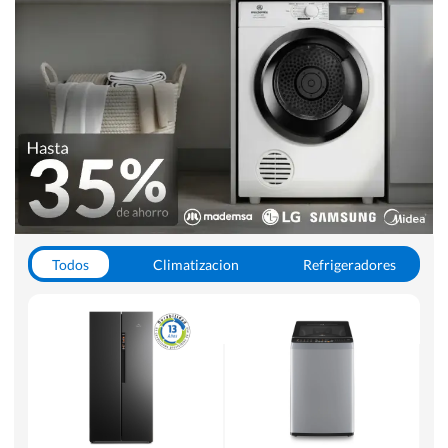
Todos
Climatizacion
Refrigeradores
Lavado y Secado
Cocinas
Aspiradoras
Hornos y Microondas
Otros