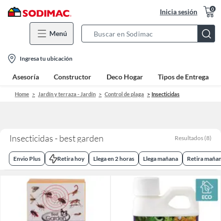
0
Inicia sesión
Menú
Search
Bar
location-
Ingresa tu ubicación
icon
Asesoría
Constructor
Deco Hogar
Tipos de Entrega
Home
Jardín y terraza - Jardín
Control de plaga
Insecticidas
Insecticidas - best garden
Resultados
(
8
)
Envio Plus
Retira hoy
Llega en 2 horas
Llega mañana
Retira maña