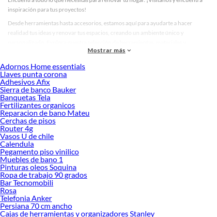
inspiración para tus proyectos!
Desde herramientas hasta accesorios, estamos aquí para ayudarte a hacer
realidad tus ideas y renovar tus espacios, creando un ambiente único y
personalizado. Explora nuestra selección de herramientas, materiales y
Mostrar más
accesorios de calidad que te ayudarán a crear un espacio más tú.
Adornos Home essentials
Desde remodelaciones hasta proyectos de decoración, estamos aquí para hacer
Llaves punta corona
tus ideas realidad. ¡Visítanos y encuentra todo lo que tenemos para ofrecerte en
Adhesivos Afix
Insecticidas!
Sierra de banco Bauker
Banquetas Tela
Explora la variedad de productos de Insecticidas en Sodimac
Fertilizantes organicos
Reparacion de bano Mateu
Herramientas, materiales y accesorios de calidad para tus proyectos y
Cerchas de pisos
renovación de espacios. ¡Visítanos y descubre todo lo que tenemos para
Router 4g
ofrecerte!
Vasos U de chile
Calendula
Encuentra una amplia variedad de productos de Insecticidas en Sodimac.
Pegamento piso vinilico
Encuentra todo lo necesario para tus proyectos de renovación y decoración.
Muebles de bano 1
¡Visítanos y haz tus ideas realidad!
Pinturas oleos Soquina
Ropa de trabajo 90 grados
Bar Tecnomobili
Rosa
Telefonia Anker
Persiana 70 cm ancho
Cajas de herramientas y organizadores Stanley