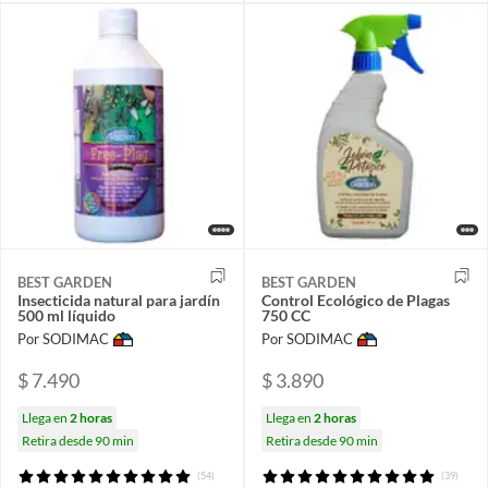
BEST GARDEN
BEST GARDEN
Insecticida natural para jardín
Control Ecológico de Plagas
500 ml líquido
750 CC
Por SODIMAC
Por SODIMAC
$ 7.490
$ 3.890
Llega en
2 horas
Llega en
2 horas
Retira desde 90 min
Retira desde 90 min
(54)
(39)