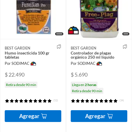
BEST GARDEN
BEST GARDEN
Humo insecticida 100 gr
Controlador de plagas
tabletas
orgánico 250 ml líquido
Por SODIMAC
Por SODIMAC
$ 22.490
$ 5.690
Retira desde 90 min
Llega en
2 horas
Retira desde 90 min
(52)
(34)
Agregar
Agregar