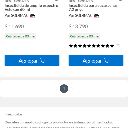
BEST GARDEN
BEST GARDEN
Insecticida de amplio espectro
Insecticida para cucarachas
Veloxan 60 ml
7,2 gr gel
Por SODIMAC
Por SODIMAC
$ 11.690
$ 13.790
Retira desde 90 min
Retira desde 90 min
(53)
Agregar
Agregar
1
Insecticidas
Descubre un amplio catálogo de productos en Sodimac para Insecticidas.
Encuentra todo lo que necesitas para renovar tu hogar. ¡Visítanos y encuentra