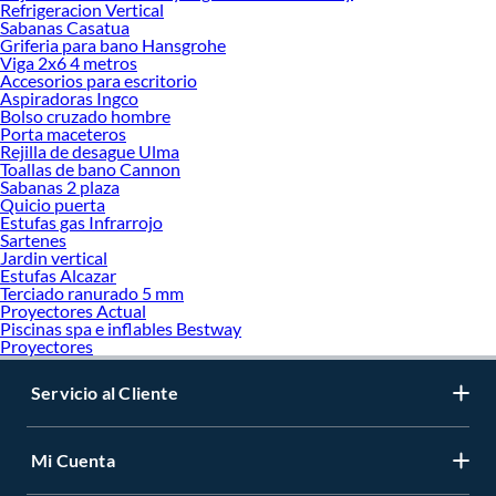
Refrigeracion Vertical
Sabanas Casatua
Griferia para bano Hansgrohe
Viga 2x6 4 metros
Accesorios para escritorio
Aspiradoras Ingco
Bolso cruzado hombre
Porta maceteros
Rejilla de desague Ulma
Toallas de bano Cannon
Sabanas 2 plaza
Quicio puerta
Estufas gas Infrarrojo
Sartenes
Jardin vertical
Estufas Alcazar
Terciado ranurado 5 mm
Proyectores Actual
Piscinas spa e inflables Bestway
Proyectores
Servicio al Cliente
Mi Cuenta