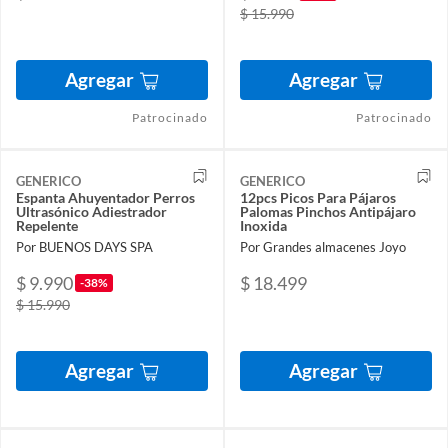
$ 15.990
Agregar
Agregar
Patrocinado
Patrocinado
GENERICO
GENERICO
Espanta Ahuyentador Perros
12pcs Picos Para Pájaros
Ultrasónico Adiestrador
Palomas Pinchos Antipájaro
Repelente
Inoxida
Por BUENOS DAYS SPA
Por Grandes almacenes Joyo
$ 9.990
$ 18.499
-38%
$ 15.990
Agregar
Agregar