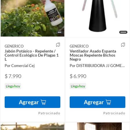
GENERICO
GENERICO
Jabón Potásico - Repelente /
Ventilador Asado Espanta
Control Ecológico De Plagas 1
Moscas Repelente Bichos
L
Negro
Por Comercial Cej
Por DISTRIBUIDORA JJ GOMEZ SPA
$ 7.990
$ 6.990
Llega hoy
Llega hoy
Agregar
Agregar
Patrocinado
Patrocinado