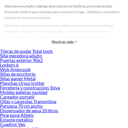
Descubre un amplio catálogo de productos en Sodimac para Insecticidas.
Encuentra todo lo que necesitas para renovar tu hogar. ¡Visítanos y encuentra
inspiración para tus proyectos!
Desde herramientas hasta accesorios, estamos aquí para ayudarte a hacer
realidad tus ideas y renovar tus espacios, creando un ambiente único y
personalizado. Explora nuestra selección de herramientas, materiales y
Mostrar más
accesorios de calidad que te ayudarán a crear un espacio más tú.
Tijeras de podar Total tools
Desde remodelaciones hasta proyectos de decoración, estamos aquí para hacer
Silla mecedora adulto
tus ideas realidad. ¡Visítanos y encuentra todo lo que tenemos para ofrecerte en
Puertas exterior 90x2
Insecticidas!
Lockers 6
Wok Amercook
Explora la variedad de productos de Insecticidas en Sodimac
Sillas de escritorio
Sillas gamer Metal
Herramientas, materiales y accesorios de calidad para tus proyectos y
Planchas Ursus trotter
renovación de espacios. ¡Visítanos y descubre todo lo que tenemos para
Ferreteria y construccion Tolva
ofrecerte!
Moldes galletas navidad
Cargador portatil
Encuentra una amplia variedad de productos de Insecticidas en Sodimac.
Ollas y cacerolas Tramontina
Encuentra todo lo necesario para tus proyectos de renovación y decoración.
Persiana 70 cm ancho
¡Visítanos y haz tus ideas realidad!
Dispensador de agua 20 litros
Ping pong Atletis
Estante metálico
Cuadros Vgo