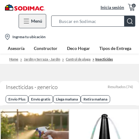
0
Inicia sesión
Menú
Search
Bar
location-
Ingresa tu ubicación
icon
Asesoría
Constructor
Deco Hogar
Tipos de Entrega
Home
Jardín y terraza - Jardín
Control de plaga
Insecticidas
Insecticidas - generico
Resultados
(
74
)
Envio Plus
Envío gratis
Llega mañana
Retira mañana