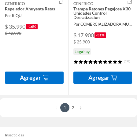
GENERICO
GENERICO
Repeledor Ahuyenta Ratas
Trampa Ratones Pegajosa X30
Unidades Control
Por RIQUI
Desratizacion
Por COMERCIALIZADORA MUNDO ILIMITADO LTDA
$ 35.990
-16%
$ 42.990
$ 17.900
-31%
$ 25.900
Llega hoy
(598)
Agregar
Agregar
1
2
Insecticidas