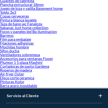
Guantes de cabritilla
Plancha estructural 18mm
Juego de loza y vajilla Basement home
Toldo 3x3
Copas cerveceras
Pintura blanca lavable
Taza de bano wc Fanaloza
Sabanas Just home collection
Focos y paneles led Bp iluminacion
Barreno
Film para embalaje
Fijaciones adhesivas
Mochilas hombre
Sifon ducha
Ventiladores sobremesa
Accesorios para ventanas Fixser
Plumon 1 5 plaza Mashini
Cortadoras de pasto Gardena
Roperos de madera
Air fryer Oster
Disco corte ceramica
Pinturas Kolor
Barra acero inoxidable
Servicio al Cliente