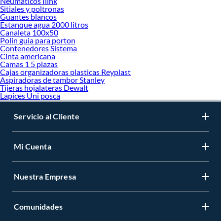
Neumaticos Ilink
Sitiales y poltronas
Guantes blancos
Estanque agua 2000 litros
Canaleta 100x50
Polin guia para porton
Contenedores Sistema
Cinta americana
Camas 1 5 plazas
Cajas organizadoras plasticas Reyplast
Aspiradoras de tambor Stanley
Tijeras hojalateras Dewalt
Lapices Uni posca
Servicio al Cliente
Mi Cuenta
Nuestra Empresa
Comunidades