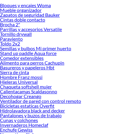
Bloques y encajes Woma
Desde remodelaciones hasta proyectos de decoración, estamos aquí para hacer
Mueble organizador
tus ideas realidad. ¡Visítanos y encuentra todo lo que tenemos para ofrecerte en
Zapatos de seguridad Bauker
Colgadores y Carros para manguera!
Cintas doble contacto
Brocha 2"
Explora la variedad de productos de Colgadores y Carros para
Parrillas y accesorios Versatile
manguera en Sodimac
Tornillo drywall
Paraviento
Herramientas, materiales y accesorios de calidad para tus proyectos y
Toldo 2x2
renovación de espacios. ¡Visítanos y descubre todo lo que tenemos para
Semillas y bulbos Mi primer huerto
ofrecerte!
Stand up paddle Aqua force
Comedor extensibles
Encuentra una amplia variedad de productos de Colgadores y Carros para
Alimento para perros Cachupin
manguera en Sodimac. Encuentra todo lo necesario para tus proyectos de
Basureros y papeleros Hbt
Sierra de cinta
renovación y decoración. ¡Visítanos y haz tus ideas realidad!
Hombre Franz mossi
Hieleras Universal
Chaqueta softshell mujer
Calientacamas Scaldasonno
Decohogar Creango
Ventilador de pared con control remoto
Bicicletas estaticas Overfit
Hidrolavadora black and decker
Pantalones y buzos de trabajo
Cunas y colchones
Invernaderos Homeclaf
Enchufe Gewiss