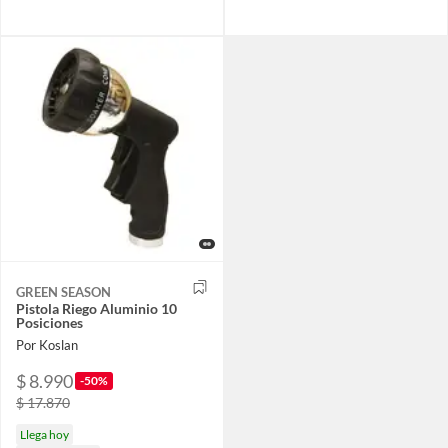
GREEN SEASON
Pistola Riego Aluminio 10
Posiciones
Por Koslan
$ 8.990
-50%
$ 17.870
Llega hoy