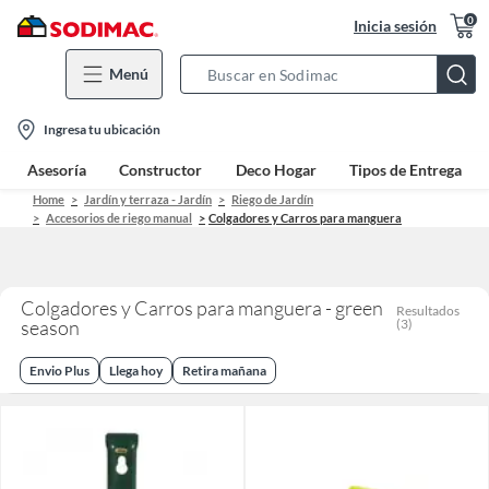
0
Inicia sesión
Menú
Search
Bar
location-
Ingresa tu ubicación
icon
Asesoría
Constructor
Deco Hogar
Tipos de Entrega
Home
Jardín y terraza - Jardín
Riego de Jardín
Accesorios de riego manual
Colgadores y Carros para manguera
Colgadores y Carros para manguera - green
Resultados
season
(
3
)
Envio Plus
Llega hoy
Retira mañana