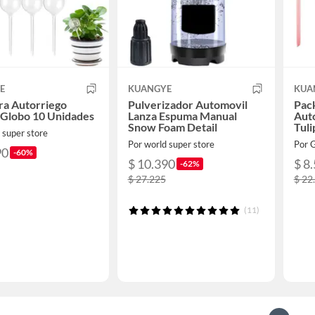
E
KUANGYE
KUA
ra Autorriego
Pulverizador Automovil
Pack
 Globo 10 Unidades
Lanza Espuma Manual
Aut
Snow Foam Detail
Tuli
 super store
Aut
Por world super store
90
-60%
$ 10.390
$ 8
-62%
$ 27.225
$ 22
(11)