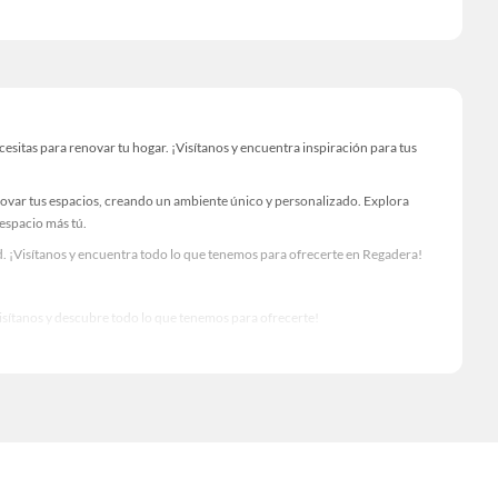
itas para renovar tu hogar. ¡Visítanos y encuentra inspiración para tus
novar tus espacios, creando un ambiente único y personalizado. Explora
 espacio más tú.
. ¡Visítanos y encuentra todo lo que tenemos para ofrecerte en Regadera!
Visítanos y descubre todo lo que tenemos para ofrecerte!
 para tus proyectos de renovación y decoración. ¡Visítanos y haz tus ideas