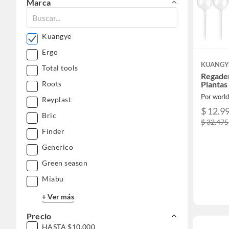
Marca
Kuangye
Ergo
KUANGY
Total tools
Regade
Plantas
Roots
Por world
Reyplast
$ 12.9
Bric
$ 32.475
Finder
Generico
Green season
Miabu
+ Ver más
Precio
HASTA $10.000