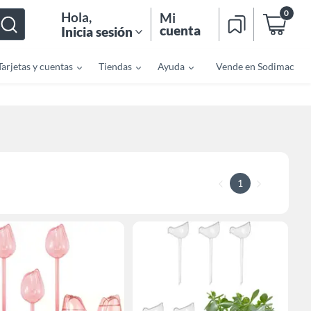
0
Hola
,
Mi
cuenta
Inicia sesión
Tarjetas y cuentas
Tiendas
Ayuda
Vende en Sodimac
1