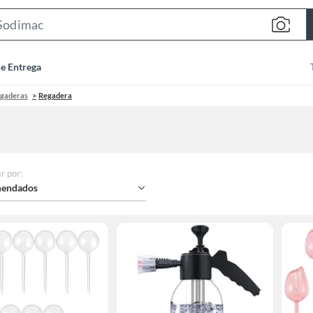
Search
Bar
de Entrega
egaderas
Regadera
r por
:
endados