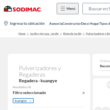
Menú
location-
Ingresa tu ubicación
Asesoría
Constructor
Deco Hogar
Tipos 
icon
Home
Jardín y terraza - Jardín
Riego de Jardín
Pulverizadores y R
Ordena
Recom
Pulverizadores y
Regaderas
Regadera - kuangye
Resultados
(
4
)
Filtro seleccionado
kuangye