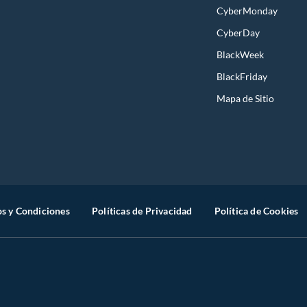
CyberMonday
CyberDay
BlackWeek
BlackFriday
Mapa de Sitio
s y Condiciones
Políticas de Privacidad
Política de Cookies