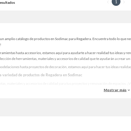
1
 Resultados
un amplio catálogo de productos en Sodimac para Regadera. Encuentra todo lo que neces
!
ramientas hasta accesorios, estamos aquí para ayudarte a hacer realidad tus ideas y re
lección de herramientas, materiales y accesorios de calidad que te ayudarán a crear un
odelaciones hasta proyectos de decoración, estamos aquí para hacer tus ideas realidad
la variedad de productos de Regadera en Sodimac
as, materiales y accesorios de calidad para tus proyectos y renovación de espacios. ¡
Mostrar más
 una amplia variedad de productos de Regadera en Sodimac. Encuentra todo lo necesario