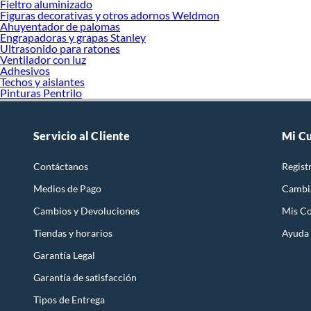
Fieltro aluminizado
Figuras decorativas y otros adornos Weldmon
Ahuyentador de palomas
Engrapadoras y grapas Stanley
Ultrasonido para ratones
Ventilador con luz
Adhesivos
Techos y aislantes
Pinturas Pentrilo
Servicio al Cliente
Mi C
Contáctanos
Regist
Medios de Pago
Cambi
Cambios y Devoluciones
Mis C
Tiendas y horarios
Ayuda
Garantía Legal
Garantía de satisfacción
Tipos de Entrega