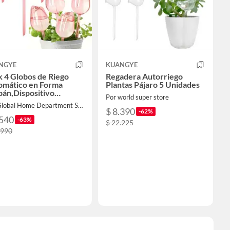
NGYE
KUANGYE
 4 Globos de Riego
Regadera Autorriego
omático en Forma
Plantas Pájaro 5 Unidades
pán,Dispositivo
Por world super store
orriego 170ml en PVC
Por Global Home Department Store
$ 8.390
-62%
.540
-63%
$ 22.225
.990