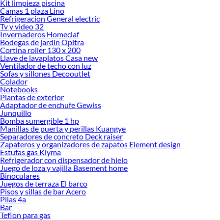
Kit limpieza piscina
Camas 1 plaza Lino
Refrigeracion General electric
Tv y video 32
Invernaderos Homeclaf
Bodegas de jardin Opitra
Cortina roller 130 x 200
Llave de lavaplatos Casa new
Ventilador de techo con luz
Sofas y sillones Decooutlet
Colador
Notebooks
Plantas de exterior
Adaptador de enchufe Gewiss
Junquillo
Bomba sumergible 1 hp
Manillas de puerta y perillas Kuangye
Separadores de concreto Deck raiser
Zapateros y organizadores de zapatos Element design
Estufas gas Klyma
Refrigerador con dispensador de hielo
Juego de loza y vajilla Basement home
Binoculares
Juegos de terraza El barco
Pisos y sillas de bar Acero
Pilas 4a
Bar
Teflon para gas