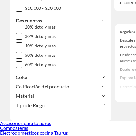
1 - 4 de 4
$10.000 - $20.000
Descuentos
20% dcto y más
Regadera
30% dcto y más
Descubre 
40% dcto y más
proyectos
Desde her
50% dcto y más
nuestra se
60% dcto y más
Desde rem
Color
Explora 
Calificación del producto
Herramient
Encuentra
Material
realidad!
Tipo de Riego
Accesorios para taladros
Composteras
Electrodomesticos cocina Taurus