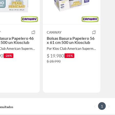
Y
CANWAY
Basura Papelero 46
Bolsas Basura Papelero 56
 500 un Kiosclub
x 61 cm 500 un Kiosclub
Por Kios Club American Supermarket
Por Kios Club American Supermarket
90
$ 19.980
-26%
-31%
$ 28.990
1
 Resultados