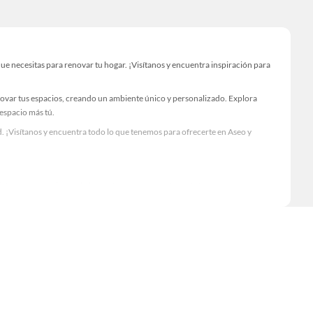
e necesitas para renovar tu hogar. ¡Visítanos y encuentra inspiración para
novar tus espacios, creando un ambiente único y personalizado. Explora
 espacio más tú.
. ¡Visítanos y encuentra todo lo que tenemos para ofrecerte en Aseo y
Visítanos y descubre todo lo que tenemos para ofrecerte!
cesario para tus proyectos de renovación y decoración. ¡Visítanos y haz tus