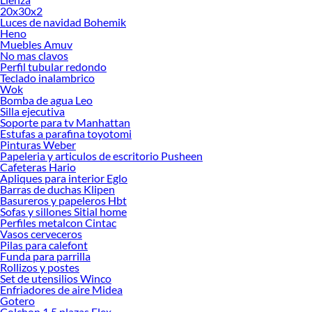
20x30x2
Luces de navidad Bohemik
Heno
Muebles Amuv
No mas clavos
Perfil tubular redondo
Teclado inalambrico
Wok
Bomba de agua Leo
Silla ejecutiva
Soporte para tv Manhattan
Estufas a parafina toyotomi
Pinturas Weber
Papeleria y articulos de escritorio Pusheen
Cafeteras Hario
Apliques para interior Eglo
Barras de duchas Klipen
Basureros y papeleros Hbt
Sofas y sillones Sitial home
Perfiles metalcon Cintac
Vasos cerveceros
Pilas para calefont
Funda para parrilla
Rollizos y postes
Set de utensilios Winco
Enfriadores de aire Midea
Gotero
Colchon 1 5 plazas Flex