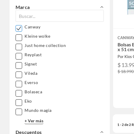
Marca
Canway
Kleine wolke
CANWA
Bolsas 
Just home collection
x 51 cm
Reyplast
Signet
$ 13.9
$ 18.990
Vileda
Everso
Bolaseca
Eko
Mundo magia
+ Ver más
1 - 2 de 2
Descuentos