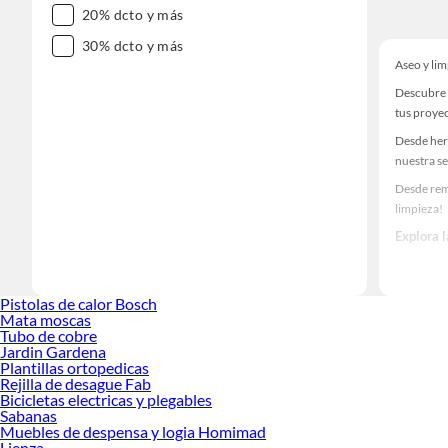
20% dcto y más
30% dcto y más
Aseo y li
Descubre 
tus proye
Desde her
nuestra se
Desde rem
limpieza!
Explora 
Herramient
Encuentra
Pistolas de calor Bosch
ideas real
Mata moscas
Tubo de cobre
Jardin Gardena
Plantillas ortopedicas
Rejilla de desague Fab
Bicicletas electricas y plegables
Sabanas
Muebles de despensa y logia Homimad
Lienza