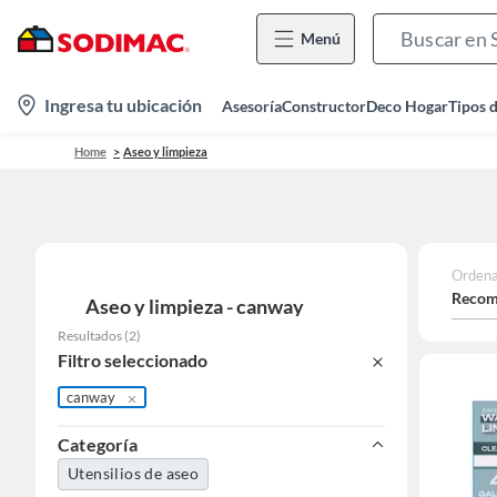
Menú
location-
Ingresa tu ubicación
Asesoría
Constructor
Deco Hogar
Tipos 
icon
Home
Aseo y limpieza
Ordena
Recom
Aseo y limpieza - canway
Resultados
(
2
)
Filtro seleccionado
canway
Categoría
Utensilios de aseo