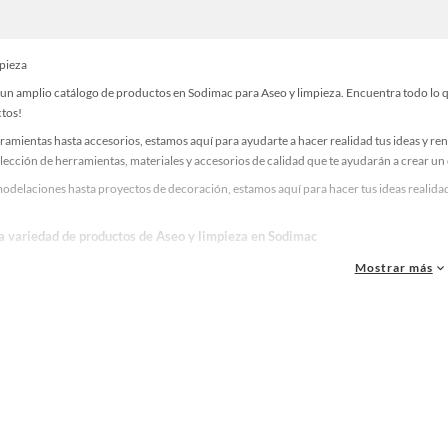
mpieza
un amplio catálogo de productos en Sodimac para Aseo y limpieza. Encuentra todo lo qu
ctos!
ramientas hasta accesorios, estamos aquí para ayudarte a hacer realidad tus ideas y re
lección de herramientas, materiales y accesorios de calidad que te ayudarán a crear un
odelaciones hasta proyectos de decoración, estamos aquí para hacer tus ideas realidad
la variedad de productos de Aseo y limpieza en Sodimac
as, materiales y accesorios de calidad para tus proyectos y renovación de espacios. ¡
Mostrar más
 una amplia variedad de productos de Aseo y limpieza en Sodimac. Encuentra todo lo ne
idad!