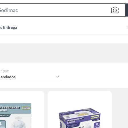
Search
Bar
de Entrega
r por
:
endados