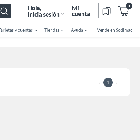
0
Hola
,
Mi
cuenta
Inicia sesión
Tarjetas y cuentas
Tiendas
Ayuda
Vende en Sodimac
1