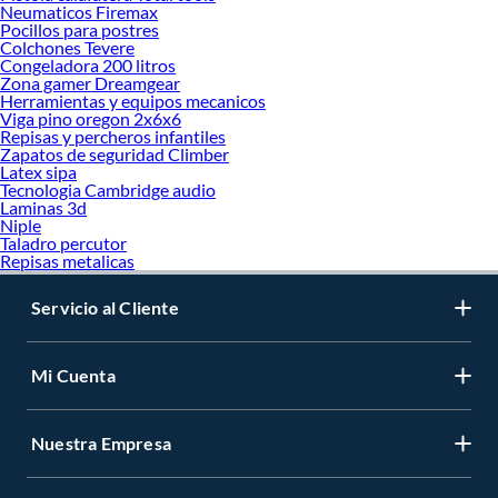
Neumaticos Firemax
Pocillos para postres
Colchones Tevere
Congeladora 200 litros
Zona gamer Dreamgear
Herramientas y equipos mecanicos
Viga pino oregon 2x6x6
Repisas y percheros infantiles
Zapatos de seguridad Climber
Latex sipa
Tecnologia Cambridge audio
Laminas 3d
Niple
Taladro percutor
Repisas metalicas
Servicio al Cliente
Mi Cuenta
Nuestra Empresa