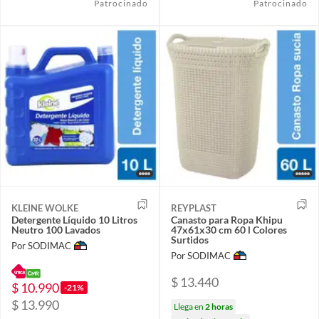
Patrocinado
Patrocinado
KLEINE WOLKE
REYPLAST
Detergente Líquido 10 Litros
Canasto para Ropa Khipu
Neutro 100 Lavados
47x61x30 cm 60 l Colores
Surtidos
Por SODIMAC
Por SODIMAC
$ 13.440
$ 10.990
-21%
$ 13.990
Llega en
2 horas