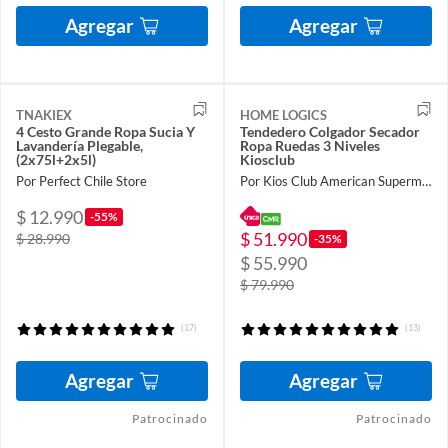
Agregar
Agregar
TNAKIEX
HOME LOGICS
4 Cesto Grande Ropa Sucia Y
Tendedero Colgador Secador
Lavandería Plegable,
Ropa Ruedas 3 Niveles
(2x75l+2x5l)
Kiosclub
Por Perfect Chile Store
Por Kios Club American Supermarket
$ 12.990
-55%
$ 51.990
$ 28.990
-35%
$ 55.990
$ 79.990
(17)
(13)
Agregar
Agregar
Patrocinado
Patrocinado