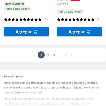
Llega en
2 horas
$ 4.990
Retira desde 90 min
Retira desde 90 min
(354)
(39)
Agregar
Agregar
...
1
2
3
21
Aseo y limpieza
Descubre un amplio catálogo de productos en Sodimac para Aseo y limpieza.
Encuentra todo lo que necesitas para renovar tu hogar. ¡Visítanos y encuentra
inspiración para tus proyectos!
Desde herramientas hasta accesorios, estamos aquí para ayudarte a hacer
realidad tus ideas y renovar tus espacios, creando un ambiente único y