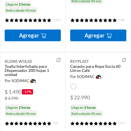
Retira desde 90 min
Llega en
2 horas
Retira desde 90 min
(1727)
(430)
Agregar
Agregar
KLEINE WOLKE
REYPLAST
Toalla Interfoliada para
Canasto para Ropa Sucia 60
Dispensador 200 hojas 1
Litros Café
unidad
Por SODIMAC
Por SODIMAC
$ 1.490
-17%
$ 22.990
$ 1.790
Llega en
2 horas
Llega en
2 horas
Retira desde 90 min
Retira desde 90 min
(13)
(517)