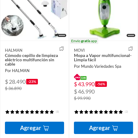
Envío
gratis
app
HALMAN
MOVI
Cómodo cepillo de limpieza
Mopa a Vapor multifuncional-
eléctrico multifunción sin
Limpia fácil
cable
Por Mundo Variedades Spa
Por HALMAN
$ 28.490
-23%
$ 43.990
-56%
$ 36.890
$ 46.990
$ 99.990
(8)
(2)
Agregar
Agregar