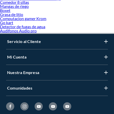
Comedor 8 sillas
Mangas de riego
Boxet
Grasa de litio
Computacion gamer Krom
Go kart
Detector de fugas de agua
Audifonos Audio pro
Servicio al Cliente
Mi Cuenta
Nuestra Empresa
Comunidades