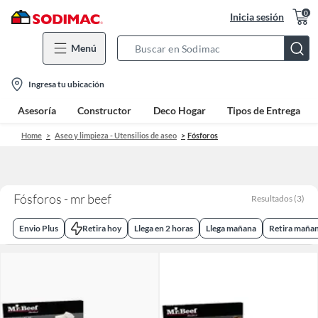
0
Inicia sesión
Menú
Search
Bar
location-
Ingresa tu ubicación
icon
Asesoría
Constructor
Deco Hogar
Tipos de Entrega
Home
Aseo y limpieza - Utensilios de aseo
Fósforos
Fósforos - mr beef
Resultados
(
3
)
Envio Plus
Retira hoy
Llega en 2 horas
Llega mañana
Retira maña