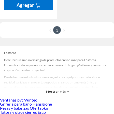
Agregar
1
Fósforos
Descubre un amplio catálogo de productos en Sodimac para Fósforos.
Encuentra todo lo que necesitas para renovar tu hogar. ¡Visítanos y encuentra
inspiración para tus proyectos!
Desde herramientas hasta accesorios, estamos aquí para ayudarte a hacer
realidad tus ideas y renovar tus espacios, creando un ambiente único y
personalizado. Explora nuestra selección de herramientas, materiales y
Mostrar más
accesorios de calidad que te ayudarán a crear un espacio más tú.
Ventanas pvc Wintec
Desde remodelaciones hasta proyectos de decoración, estamos aquí para hacer
Griferia para bano Hansgrohe
tus ideas realidad. ¡Visítanos y encuentra todo lo que tenemos para ofrecerte en
Pesas y balanzas Ofertabkn
Fósforos!
Totora y otros cierres Ergo