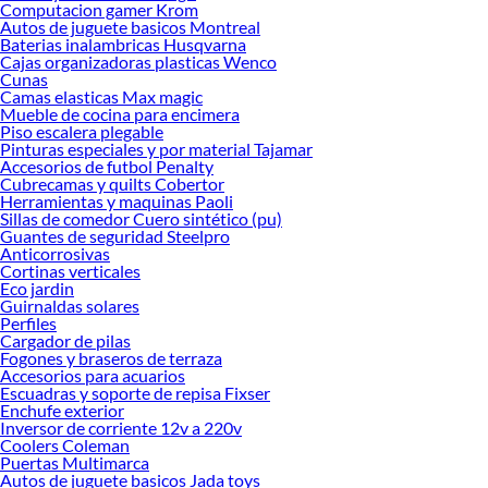
Computacion gamer Krom
Explora la variedad de productos de Fósforos en Sodimac
Autos de juguete basicos Montreal
Baterias inalambricas Husqvarna
Herramientas, materiales y accesorios de calidad para tus proyectos y
Cajas organizadoras plasticas Wenco
renovación de espacios. ¡Visítanos y descubre todo lo que tenemos para
Cunas
ofrecerte!
Camas elasticas Max magic
Mueble de cocina para encimera
Encuentra una amplia variedad de productos de Fósforos en Sodimac.
Piso escalera plegable
Encuentra todo lo necesario para tus proyectos de renovación y decoración.
Pinturas especiales y por material Tajamar
¡Visítanos y haz tus ideas realidad!
Accesorios de futbol Penalty
Cubrecamas y quilts Cobertor
Herramientas y maquinas Paoli
Sillas de comedor Cuero sintético (pu)
Guantes de seguridad Steelpro
Anticorrosivas
Cortinas verticales
Eco jardin
Guirnaldas solares
Perfiles
Cargador de pilas
Fogones y braseros de terraza
Accesorios para acuarios
Escuadras y soporte de repisa Fixser
Enchufe exterior
Inversor de corriente 12v a 220v
Coolers Coleman
Puertas Multimarca
Autos de juguete basicos Jada toys