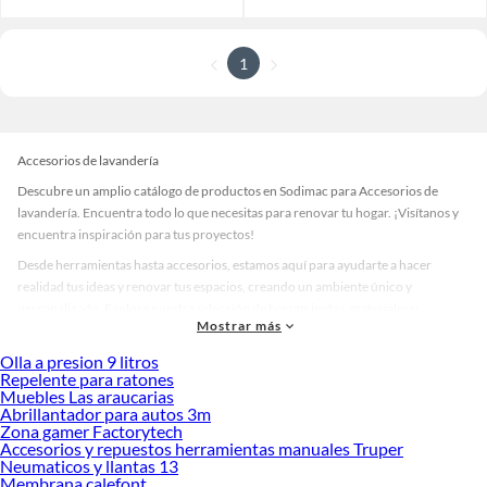
1
Accesorios de lavandería
Descubre un amplio catálogo de productos en Sodimac para Accesorios de
lavandería. Encuentra todo lo que necesitas para renovar tu hogar. ¡Visítanos y
encuentra inspiración para tus proyectos!
Desde herramientas hasta accesorios, estamos aquí para ayudarte a hacer
realidad tus ideas y renovar tus espacios, creando un ambiente único y
personalizado. Explora nuestra selección de herramientas, materiales y
Mostrar más
accesorios de calidad que te ayudarán a crear un espacio más tú.
Olla a presion 9 litros
Desde remodelaciones hasta proyectos de decoración, estamos aquí para hacer
Repelente para ratones
tus ideas realidad. ¡Visítanos y encuentra todo lo que tenemos para ofrecerte en
Muebles Las araucarias
Accesorios de lavandería!
Abrillantador para autos 3m
Zona gamer Factorytech
Explora la variedad de productos de Accesorios de lavandería en
Accesorios y repuestos herramientas manuales Truper
Sodimac
Neumaticos y llantas 13
Membrana calefont
Herramientas, materiales y accesorios de calidad para tus proyectos y