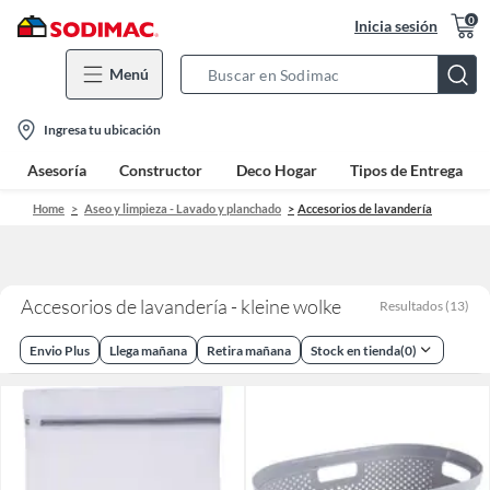
0
Inicia sesión
Menú
Search
Bar
location-
Ingresa tu ubicación
icon
Asesoría
Constructor
Deco Hogar
Tipos de Entrega
Home
Aseo y limpieza - Lavado y planchado
Accesorios de lavandería
Accesorios de lavandería - kleine wolke
Resultados
(
13
)
Envio Plus
Llega mañana
Retira mañana
Stock en tienda
(
0
)