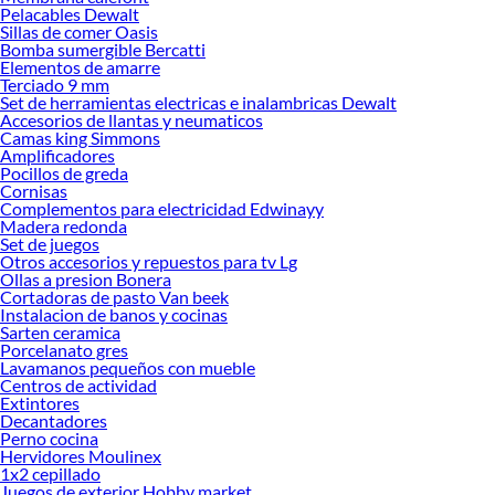
Pelacables Dewalt
renovación de espacios. ¡Visítanos y descubre todo lo que tenemos para
Sillas de comer Oasis
ofrecerte!
Bomba sumergible Bercatti
Elementos de amarre
Encuentra una amplia variedad de productos de Accesorios de lavandería en
Terciado 9 mm
Sodimac. Encuentra todo lo necesario para tus proyectos de renovación y
Set de herramientas electricas e inalambricas Dewalt
Accesorios de llantas y neumaticos
decoración. ¡Visítanos y haz tus ideas realidad!
Camas king Simmons
Amplificadores
Pocillos de greda
Cornisas
Complementos para electricidad Edwinayy
Madera redonda
Set de juegos
Otros accesorios y repuestos para tv Lg
Ollas a presion Bonera
Cortadoras de pasto Van beek
Instalacion de banos y cocinas
Sarten ceramica
Porcelanato gres
Lavamanos pequeños con mueble
Centros de actividad
Extintores
Decantadores
Perno cocina
Hervidores Moulinex
1x2 cepillado
Juegos de exterior Hobby market