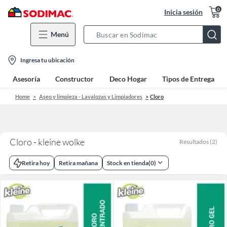
0
Inicia sesión
Menú
Search
Bar
location-
Ingresa tu ubicación
icon
Asesoría
Constructor
Deco Hogar
Tipos de Entrega
Home
Aseo y limpieza - Lavalozas y Limpiadores
Cloro
Cloro - kleine wolke
Resultados
(
2
)
Retira hoy
Retira mañana
Stock en tienda
(
0
)