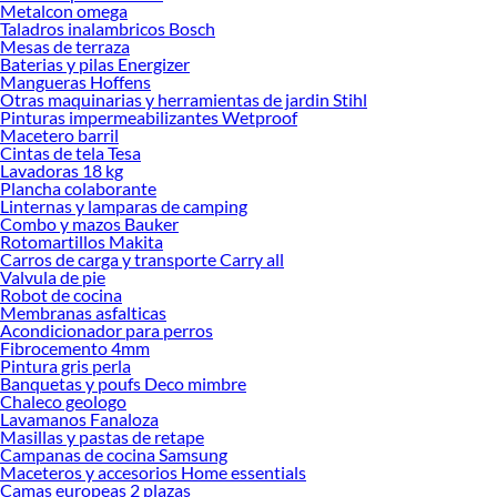
Metalcon omega
Encuentra una amplia variedad de productos de Cloro en Sodimac. Encuentra
Taladros inalambricos Bosch
todo lo necesario para tus proyectos de renovación y decoración. ¡Visítanos y
Mesas de terraza
haz tus ideas realidad!
Baterias y pilas Energizer
Mangueras Hoffens
Otras maquinarias y herramientas de jardin Stihl
Pinturas impermeabilizantes Wetproof
Macetero barril
Cintas de tela Tesa
Lavadoras 18 kg
Plancha colaborante
Linternas y lamparas de camping
Combo y mazos Bauker
Rotomartillos Makita
Carros de carga y transporte Carry all
Valvula de pie
Robot de cocina
Membranas asfalticas
Acondicionador para perros
Fibrocemento 4mm
Pintura gris perla
Banquetas y poufs Deco mimbre
Chaleco geologo
Lavamanos Fanaloza
Masillas y pastas de retape
Campanas de cocina Samsung
Maceteros y accesorios Home essentials
Camas europeas 2 plazas