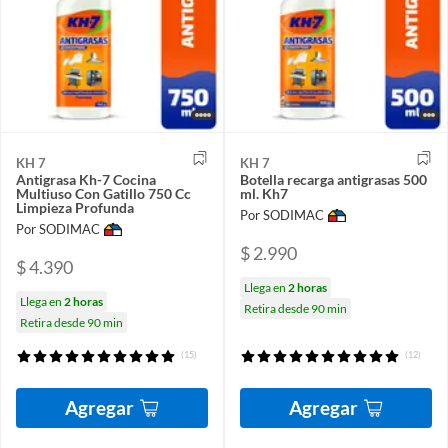
KH 7
KH 7
Antigrasa Kh-7 Cocina
Botella recarga antigrasas 500
Multiuso Con Gatillo 750 Cc
ml. Kh7
Limpieza Profunda
Por SODIMAC
Por SODIMAC
$ 2.990
$ 4.390
Llega en
2 horas
Llega en
2 horas
Retira desde 90 min
Retira desde 90 min
(15)
(12)
Agregar
Agregar