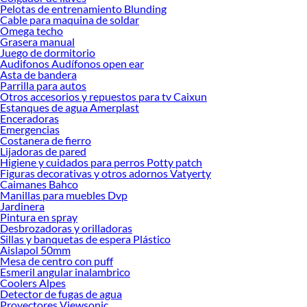
renovación de espacios. ¡Visítanos y descubre todo lo que tenemos para
Pelotas de entrenamiento Blunding
ofrecerte!
Cable para maquina de soldar
Omega techo
Encuentra una amplia variedad de productos de Limpiador Cocina en Sodimac.
Grasera manual
Encuentra todo lo necesario para tus proyectos de renovación y decoración.
Juego de dormitorio
¡Visítanos y haz tus ideas realidad!
Audifonos Audífonos open ear
Asta de bandera
Parrilla para autos
Otros accesorios y repuestos para tv Caixun
Estanques de agua Amerplast
Enceradoras
Emergencias
Costanera de fierro
Lijadoras de pared
Higiene y cuidados para perros Potty patch
Figuras decorativas y otros adornos Vatyerty
Caimanes Bahco
Manillas para muebles Dvp
Jardinera
Pintura en spray
Desbrozadoras y orilladoras
Sillas y banquetas de espera Plástico
Aislapol 50mm
Mesa de centro con puff
Esmeril angular inalambrico
Coolers Alpes
Detector de fugas de agua
Proyectores Viewsonic