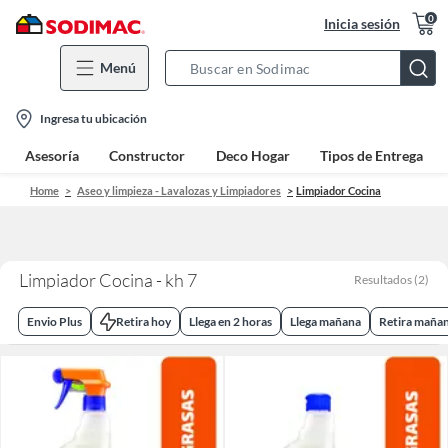
0
Inicia sesión
Menú
Search
Bar
location-
Ingresa tu ubicación
icon
Asesoría
Constructor
Deco Hogar
Tipos de Entrega
Home
Aseo y limpieza - Lavalozas y Limpiadores
Limpiador Cocina
Limpiador Cocina - kh 7
Resultados
(
2
)
Envio Plus
Retira hoy
Llega en 2 horas
Llega mañana
Retira maña