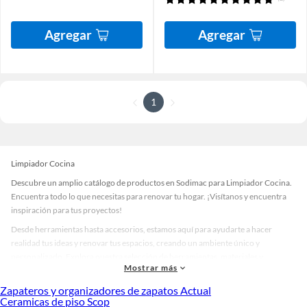
Agregar
Agregar
1
Limpiador Cocina
Descubre un amplio catálogo de productos en Sodimac para Limpiador Cocina.
Encuentra todo lo que necesitas para renovar tu hogar. ¡Visítanos y encuentra
inspiración para tus proyectos!
Desde herramientas hasta accesorios, estamos aquí para ayudarte a hacer
realidad tus ideas y renovar tus espacios, creando un ambiente único y
personalizado. Explora nuestra selección de herramientas, materiales y
Mostrar más
accesorios de calidad que te ayudarán a crear un espacio más tú.
Zapateros y organizadores de zapatos Actual
Desde remodelaciones hasta proyectos de decoración, estamos aquí para hacer
Ceramicas de piso Scop
tus ideas realidad. ¡Visítanos y encuentra todo lo que tenemos para ofrecerte en