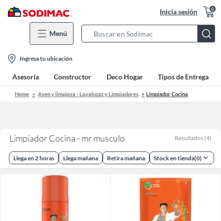
0
Inicia sesión
Menú
Search
Bar
location-
Ingresa tu ubicación
icon
Asesoría
Constructor
Deco Hogar
Tipos de Entrega
Home
Aseo y limpieza - Lavalozas y Limpiadores
Limpiador Cocina
Limpiador Cocina - mr musculo
Resultados
(
4
)
Llega en 2 horas
Llega mañana
Retira mañana
Stock en tienda
(
0
)