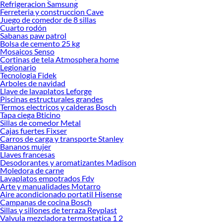
Refrigeracion Samsung
Limpiador Cocina!
Ferreteria y construccion Cave
Juego de comedor de 8 sillas
Explora la variedad de productos de Limpiador Cocina en Sodimac
Cuarto rodón
Sabanas paw patrol
Herramientas, materiales y accesorios de calidad para tus proyectos y
Bolsa de cemento 25 kg
renovación de espacios. ¡Visítanos y descubre todo lo que tenemos para
Mosaicos Senso
ofrecerte!
Cortinas de tela Atmosphera home
Legionario
Encuentra una amplia variedad de productos de Limpiador Cocina en Sodimac.
Tecnologia Fidek
Encuentra todo lo necesario para tus proyectos de renovación y decoración.
Arboles de navidad
¡Visítanos y haz tus ideas realidad!
Llave de lavaplatos Leforge
Piscinas estructurales grandes
Termos electricos y calderas Bosch
Tapa ciega Bticino
Sillas de comedor Metal
Cajas fuertes Fixser
Carros de carga y transporte Stanley
Bananos mujer
Llaves francesas
Desodorantes y aromatizantes Madison
Moledora de carne
Lavaplatos empotrados Fdv
Arte y manualidades Motarro
Aire acondicionado portatil Hisense
Campanas de cocina Bosch
Sillas y sillones de terraza Reyplast
Valvula mezcladora termostatica 1 2