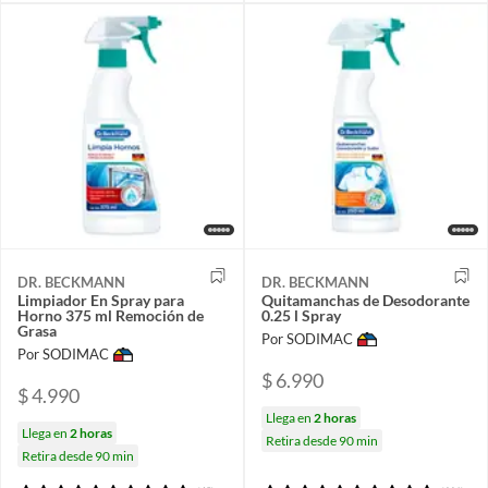
DR. BECKMANN
DR. BECKMANN
Limpiador En Spray para
Quitamanchas de Desodorante
Horno 375 ml Remoción de
0.25 l Spray
Grasa
Por SODIMAC
Por SODIMAC
$ 6.990
$ 4.990
Llega en
2 horas
Llega en
2 horas
Retira desde 90 min
Retira desde 90 min