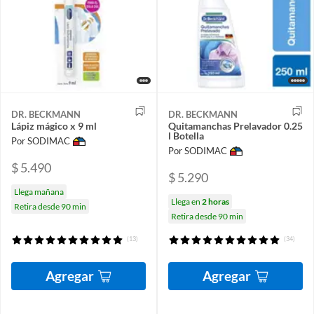
DR. BECKMANN
DR. BECKMANN
Lápiz mágico x 9 ml
Quitamanchas Prelavador 0.25
l Botella
Por SODIMAC
Por SODIMAC
$ 5.490
$ 5.290
Llega mañana
Llega en
2 horas
Retira desde 90 min
Retira desde 90 min
(13)
(34)
Agregar
Agregar