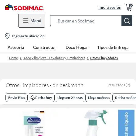
0
Inicia sesión
Menú
Search
Bar
location-
Ingresa tu ubicación
icon
Asesoría
Constructor
Deco Hogar
Tipos de Entrega
Home
Aseo y limpieza - Lavalozas y Limpiadores
Otros Limpiadores
Otros Limpiadores - dr. beckmann
Resultados
(
7
)
Envio Plus
Retira hoy
Llega en 2 horas
Llega mañana
Retira maña