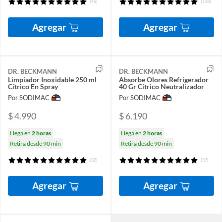
(43)
(116)
Agregar
Agregar
DR. BECKMANN
DR. BECKMANN
Limpiador Inoxidable 250 ml
Absorbe Olores Refrigerador
Cítrico En Spray
40 Gr Cítrico Neutralizador
Por SODIMAC
Por SODIMAC
$ 4.990
$ 6.190
Llega en
2 horas
Llega en
2 horas
Retira desde 90 min
Retira desde 90 min
(32)
(57)
Agregar
Agregar