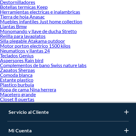
Destornilladores
Botellas termicas Keep
Herramientas electricas e inalambricas
Tierra de hoja Anasac
Muebles infantiles Just home collection
Llantas Bmw
Monomando y llave de ducha Stretto
Rejilla para lavaplatos
Silla plegable Atakama outdoor
Motor porton electrico 1500 kilos
Neumaticos y llantas 24
Teclados Genius
Aspersores Rain bird
Complementos de bano Swiss nature labs
Zapatos Sherpas
Comoda blanca
Estante plastico
Plastico burbuja
Ropa de cama Nina herrera
Macetero grande
Closet 8 puertas
Servicio al Cliente
Mi Cuenta