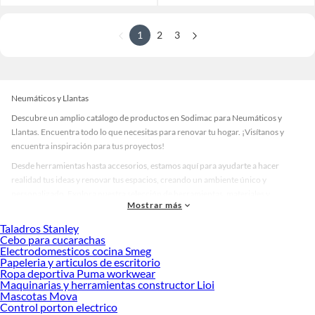
1
2
3
Neumáticos y Llantas
Descubre un amplio catálogo de productos en Sodimac para Neumáticos y
Llantas. Encuentra todo lo que necesitas para renovar tu hogar. ¡Visítanos y
encuentra inspiración para tus proyectos!
Desde herramientas hasta accesorios, estamos aquí para ayudarte a hacer
realidad tus ideas y renovar tus espacios, creando un ambiente único y
personalizado. Explora nuestra selección de herramientas, materiales y
Mostrar más
accesorios de calidad que te ayudarán a crear un espacio más tú.
Taladros Stanley
Desde remodelaciones hasta proyectos de decoración, estamos aquí para hacer
Cebo para cucarachas
tus ideas realidad. ¡Visítanos y encuentra todo lo que tenemos para ofrecerte en
Electrodomesticos cocina Smeg
Neumáticos y Llantas!
Papeleria y articulos de escritorio
Ropa deportiva Puma workwear
Explora la variedad de productos de Neumáticos y Llantas en Sodimac
Maquinarias y herramientas constructor Lioi
Mascotas Mova
Herramientas, materiales y accesorios de calidad para tus proyectos y
Control porton electrico
renovación de espacios. ¡Visítanos y descubre todo lo que tenemos para