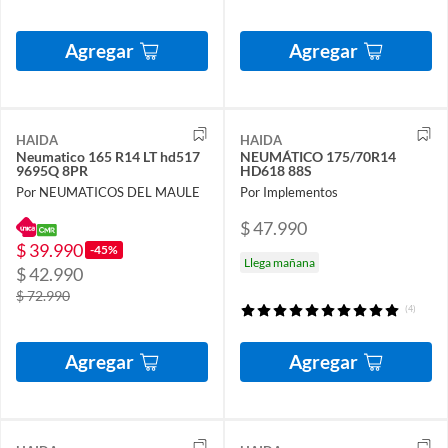
Agregar
Agregar
HAIDA
HAIDA
Neumatico 165 R14 LT hd517
NEUMÁTICO 175/70R14
9695Q 8PR
HD618 88S
Por NEUMATICOS DEL MAULE
Por Implementos
$ 47.990
$ 39.990
-45%
Llega mañana
$ 42.990
$ 72.990
(4)
Agregar
Agregar