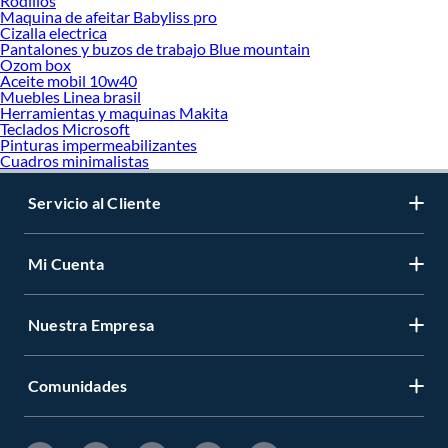
Rodillos
Maquina de afeitar Babyliss pro
Cizalla electrica
Pantalones y buzos de trabajo Blue mountain
Ozom box
Aceite mobil 10w40
Muebles Linea brasil
Herramientas y maquinas Makita
Teclados Microsoft
Pinturas impermeabilizantes
Cuadros minimalistas
Servicio al Cliente
Mi Cuenta
Nuestra Empresa
Comunidades