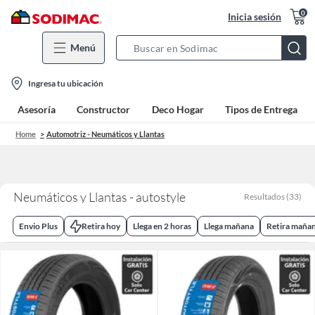
0
Inicia sesión
Menú
Search
Bar
location-
Ingresa tu ubicación
icon
Asesoría
Constructor
Deco Hogar
Tipos de Entrega
Home
Automotriz - Neumáticos y Llantas
Neumáticos y Llantas - autostyle
Resultados
(
33
)
Envio Plus
Retira hoy
Llega en 2 horas
Llega mañana
Retira maña