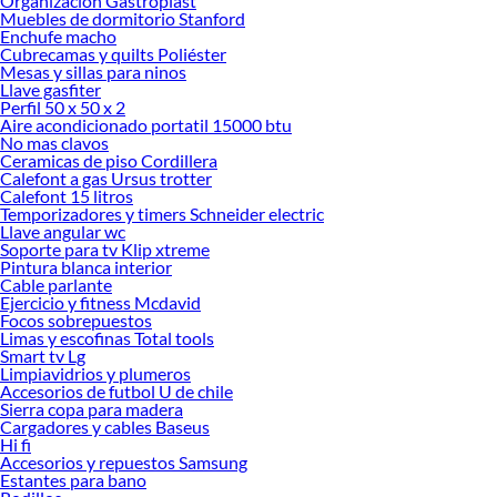
Organizacion Gastroplast
tus ideas realidad. ¡Visítanos y encuentra todo lo que tenemos para ofrecerte en
Muebles de dormitorio Stanford
Neumáticos y Llantas!
Enchufe macho
Cubrecamas y quilts Poliéster
Explora la variedad de productos de Neumáticos y Llantas en Sodimac
Mesas y sillas para ninos
Llave gasfiter
Herramientas, materiales y accesorios de calidad para tus proyectos y
Perfil 50 x 50 x 2
renovación de espacios. ¡Visítanos y descubre todo lo que tenemos para
Aire acondicionado portatil 15000 btu
ofrecerte!
No mas clavos
Ceramicas de piso Cordillera
Encuentra una amplia variedad de productos de Neumáticos y Llantas en
Calefont a gas Ursus trotter
Sodimac. Encuentra todo lo necesario para tus proyectos de renovación y
Calefont 15 litros
decoración. ¡Visítanos y haz tus ideas realidad!
Temporizadores y timers Schneider electric
Llave angular wc
Soporte para tv Klip xtreme
Pintura blanca interior
Cable parlante
Ejercicio y fitness Mcdavid
Focos sobrepuestos
Limas y escofinas Total tools
Smart tv Lg
Limpiavidrios y plumeros
Accesorios de futbol U de chile
Sierra copa para madera
Cargadores y cables Baseus
Hi fi
Accesorios y repuestos Samsung
Estantes para bano