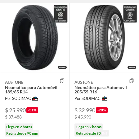
AUSTONE
AUSTONE
Neumático para Automóvil
Neumático para Automóvil
185/65 R14
205/55 R16
Por SODIMAC
Por SODIMAC
$ 25.990
$ 32.990
-31%
-28%
$ 37.488
$ 45.990
Llega en
2 horas
Llega en
2 horas
Retira desde 90 min
Retira desde 90 min