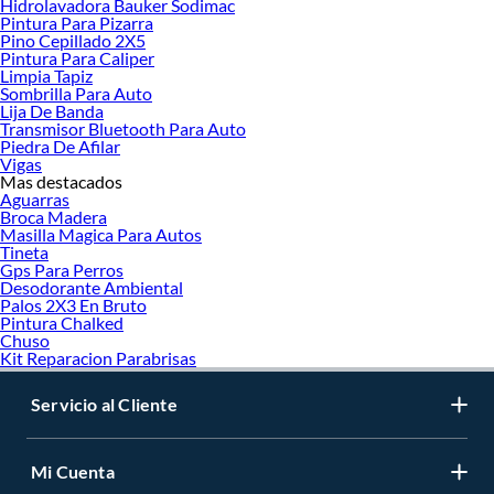
Hidrolavadora Bauker Sodimac
Pintura Para Pizarra
Pino Cepillado 2X5
Pintura Para Caliper
Limpia Tapiz
Sombrilla Para Auto
Lija De Banda
Transmisor Bluetooth Para Auto
Piedra De Afilar
Vigas
Mas destacados
Aguarras
Broca Madera
Masilla Magica Para Autos
Tineta
Gps Para Perros
Desodorante Ambiental
Palos 2X3 En Bruto
Pintura Chalked
Chuso
Kit Reparacion Parabrisas
Servicio al Cliente
Mi Cuenta