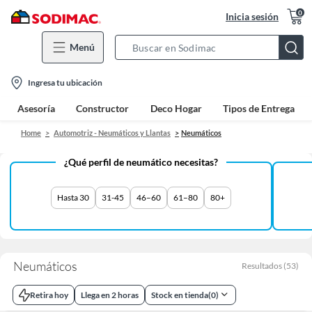
0
Inicia sesión
Menú
Search
Bar
location-
Ingresa tu ubicación
icon
Asesoría
Constructor
Deco Hogar
Tipos de Entrega
Home
Automotriz - Neumáticos y Llantas
Neumáticos
¿Qué perfil de neumático necesitas?
Hasta 30
31-45
46–60
61–80
80+
Neumáticos
Resultados
(
53
)
Retira hoy
Llega en 2 horas
Stock en tienda
(
0
)