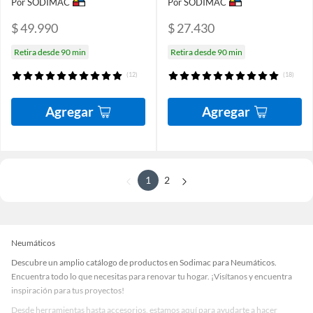
Por SODIMAC
Por SODIMAC
$ 49.990
$ 27.430
Retira desde 90 min
Retira desde 90 min
(12)
(18)
Agregar
Agregar
1
2
Neumáticos
Descubre un amplio catálogo de productos en Sodimac para Neumáticos.
Encuentra todo lo que necesitas para renovar tu hogar. ¡Visítanos y encuentra
inspiración para tus proyectos!
Desde herramientas hasta accesorios, estamos aquí para ayudarte a hacer