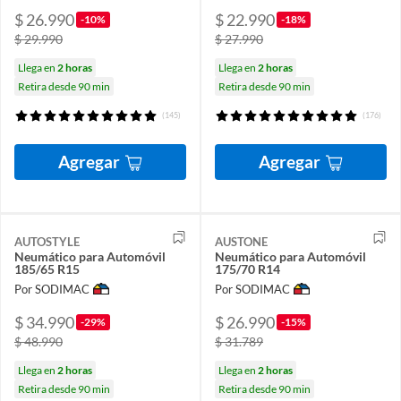
$ 26.990
$ 22.990
-10%
-18%
$ 29.990
$ 27.990
Llega en
2 horas
Llega en
2 horas
Retira desde 90 min
Retira desde 90 min
(145)
(176)
Agregar
Agregar
AUTOSTYLE
AUSTONE
Neumático para Automóvil
Neumático para Automóvil
185/65 R15
175/70 R14
Por SODIMAC
Por SODIMAC
$ 34.990
$ 26.990
-29%
-15%
$ 48.990
$ 31.789
Llega en
2 horas
Llega en
2 horas
Retira desde 90 min
Retira desde 90 min