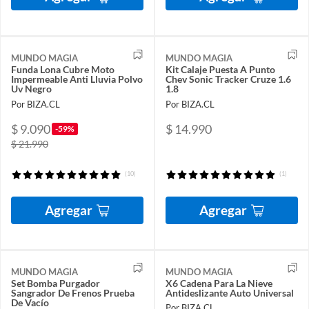
MUNDO MAGIA
MUNDO MAGIA
Funda Lona Cubre Moto
Kit Calaje Puesta A Punto
Impermeable Anti Lluvia Polvo
Chev Sonic Tracker Cruze 1.6
Uv Negro
1.8
Por BIZA.CL
Por BIZA.CL
$ 9.090
$ 14.990
-59%
$ 21.990
(10)
(1)
Agregar
Agregar
MUNDO MAGIA
MUNDO MAGIA
Set Bomba Purgador
X6 Cadena Para La Nieve
Sangrador De Frenos Prueba
Antideslizante Auto Universal
De Vacío
Por BIZA.CL