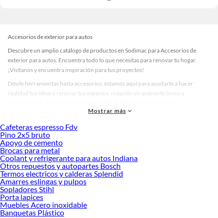
Accesorios de exterior para autos
Descubre un amplio catálogo de productos en Sodimac para Accesorios de
exterior para autos. Encuentra todo lo que necesitas para renovar tu hogar.
¡Visítanos y encuentra inspiración para tus proyectos!
Desde herramientas hasta accesorios, estamos aquí para ayudarte a hacer
realidad tus ideas y renovar tus espacios, creando un ambiente único y
personalizado. Explora nuestra selección de herramientas, materiales y
Mostrar más
accesorios de calidad que te ayudarán a crear un espacio más tú.
Cafeteras espresso Fdv
Desde remodelaciones hasta proyectos de decoración, estamos aquí para hacer
Pino 2x5 bruto
tus ideas realidad. ¡Visítanos y encuentra todo lo que tenemos para ofrecerte en
Apoyo de cemento
Accesorios de exterior para autos!
Brocas para metal
Coolant y refrigerante para autos Indiana
Explora la variedad de productos de Accesorios de exterior para autos
Otros repuestos y autopartes Bosch
en Sodimac
Termos electricos y calderas Splendid
Amarres eslingas y pulpos
Herramientas, materiales y accesorios de calidad para tus proyectos y
Sopladores Stihl
renovación de espacios. ¡Visítanos y descubre todo lo que tenemos para
Porta lapices
ofrecerte!
Muebles Acero inoxidable
Banquetas Plástico
Encuentra una amplia variedad de productos de Accesorios de exterior para