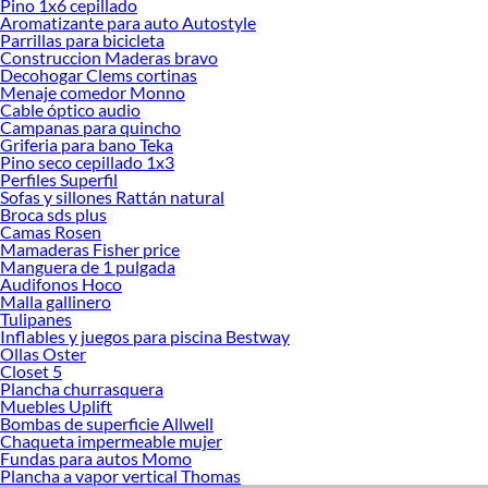
Pino 1x6 cepillado
autos en Sodimac. Encuentra todo lo necesario para tus proyectos de
Aromatizante para auto Autostyle
Parrillas para bicicleta
renovación y decoración. ¡Visítanos y haz tus ideas realidad!
Construccion Maderas bravo
Decohogar Clems cortinas
Menaje comedor Monno
Cable óptico audio
Campanas para quincho
Griferia para bano Teka
Pino seco cepillado 1x3
Perfiles Superfil
Sofas y sillones Rattán natural
Broca sds plus
Camas Rosen
Mamaderas Fisher price
Manguera de 1 pulgada
Audifonos Hoco
Malla gallinero
Tulipanes
Inflables y juegos para piscina Bestway
Ollas Oster
Closet 5
Plancha churrasquera
Muebles Uplift
Bombas de superficie Allwell
Chaqueta impermeable mujer
Fundas para autos Momo
Plancha a vapor vertical Thomas