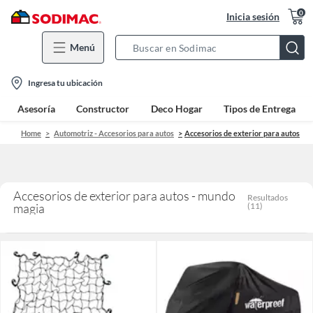
0
Inicia sesión
Menú
Search
Bar
location-
Ingresa tu ubicación
icon
Asesoría
Constructor
Deco Hogar
Tipos de Entrega
Home
Automotriz - Accesorios para autos
Accesorios de exterior para autos
Accesorios de exterior para autos - mundo
Resultados
magia
(
11
)