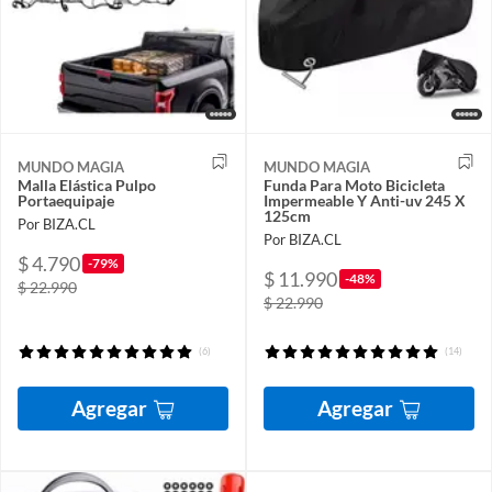
MUNDO MAGIA
MUNDO MAGIA
Malla Elástica Pulpo
Funda Para Moto Bicicleta
Portaequipaje
Impermeable Y Anti-uv 245 X
125cm
Por BIZA.CL
Por BIZA.CL
$ 4.790
-79%
$ 11.990
-48%
$ 22.990
$ 22.990
(6)
(14)
Agregar
Agregar