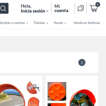
0
Hola
,
Mi
cuenta
Inicia sesión
Tarjetas y cuentas
Tiendas
Ayuda
Vende en Sodimac
1