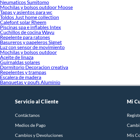
Neumaticos Sumitomo
Mochilas y bolsos outdoor Moose
Tapas y asientos para wc
Toldos Just home collection
Calefont solar Rheem
Piscinas spa e inflables Intex
Cuchillos de cocina Wayu
Repelente para ratones
Basureros y papeleros Signet
Luz con sensor de movimiento
Mochilas y bolsos outdoor
Aceite de linaza
Guirnaldas solares
Dormitorio Decoracion creativa
Repelentes y trampas
Escalera de madera
Banquetas y poufs Aluminio
Servicio al Cliente
Mi C
Contáctanos
Regist
Medios de Pago
Cambi
Cambios y Devoluciones
Mis C