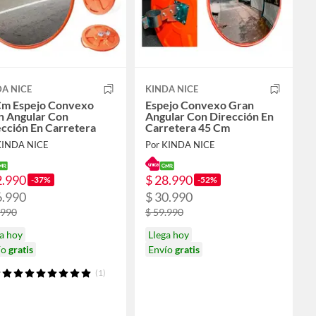
A NICE
KINDA NICE
Cm Espejo Convexo
Espejo Convexo Gran
n Angular Con
Angular Con Dirección En
cción En Carretera
Carretera 45 Cm
KINDA NICE
Por KINDA NICE
2.990
$ 28.990
-37%
-52%
6.990
$ 30.990
.990
$ 59.990
a hoy
Llega hoy
ío
gratis
Envío
gratis
(1)