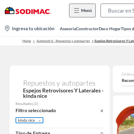
Menú
location-
Ingresa tu ubicación
Asesoría
Constructor
Deco Hogar
Tipos 
icon
Home
Automotriz - Repuestos y autopartes
Espejos Retrovisores Y Lat
Ordena
Recom
Repuestos y autopartes
Espejos Retrovisores Y Laterales -
kinda nice
Resultados
(
2
)
Filtro seleccionado
kinda nice
Tipo de Entrega