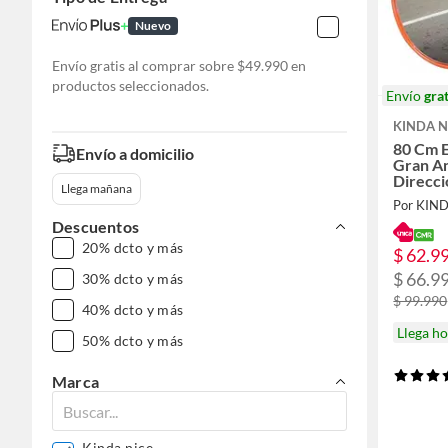
Nuevo
Envío gratis al comprar sobre $49.990 en
productos seleccionados.
Envío
grat
KINDA N
80 Cm 
Envío a domicilio
Gran A
Direcci
Llega mañana
Por KIN
Descuentos
20% dcto y más
$ 62.9
$ 66.9
30% dcto y más
$ 99.990
40% dcto y más
Llega h
50% dcto y más
Marca
Kinda nice