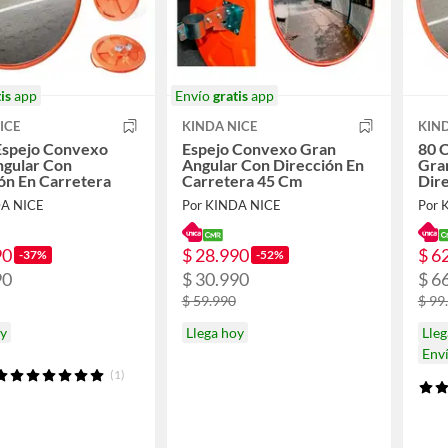
is
app
Envío
gratis
app
ICE
KINDA NICE
KIND
Espejo Convexo
Espejo Convexo Gran
80 
ngular Con
Angular Con Dirección En
Gra
ón En Carretera
Carretera 45 Cm
Dire
DA NICE
Por KINDA NICE
Por 
90
$ 28.990
$ 6
-37%
-52%
90
$ 30.990
$ 6
$ 59.990
$ 99
oy
Llega hoy
Lleg
Env
(1)