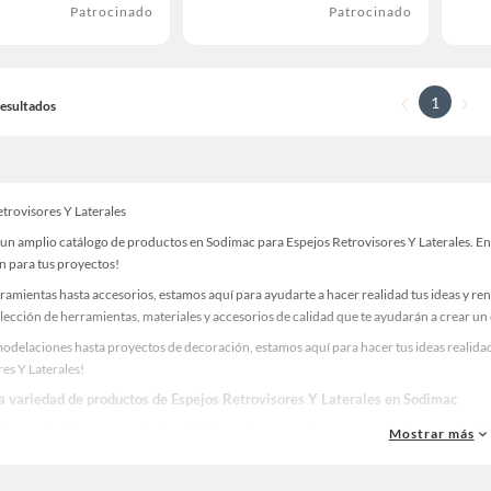
Patrocinado
Patrocinado
1
 Resultados
trovisores Y Laterales
un amplio catálogo de productos en Sodimac para Espejos Retrovisores Y Laterales. Enc
n para tus proyectos!
ramientas hasta accesorios, estamos aquí para ayudarte a hacer realidad tus ideas y re
lección de herramientas, materiales y accesorios de calidad que te ayudarán a crear un
odelaciones hasta proyectos de decoración, estamos aquí para hacer tus ideas realidad
es Y Laterales!
la variedad de productos de Espejos Retrovisores Y Laterales en Sodimac
as, materiales y accesorios de calidad para tus proyectos y renovación de espacios. ¡
Mostrar más
 una amplia variedad de productos de Espejos Retrovisores Y Laterales en Sodimac. En
 y haz tus ideas realidad!