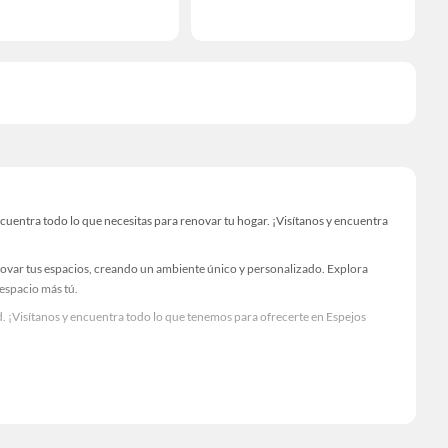
uentra todo lo que necesitas para renovar tu hogar. ¡Visítanos y encuentra
novar tus espacios, creando un ambiente único y personalizado. Explora
 espacio más tú.
. ¡Visítanos y encuentra todo lo que tenemos para ofrecerte en Espejos
Visítanos y descubre todo lo que tenemos para ofrecerte!
cuentra todo lo necesario para tus proyectos de renovación y decoración.