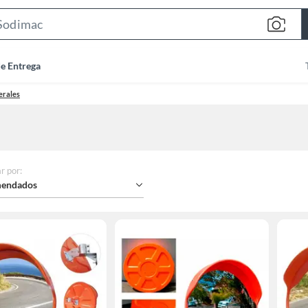
Search
Bar
de Entrega
erales
r por
:
endados