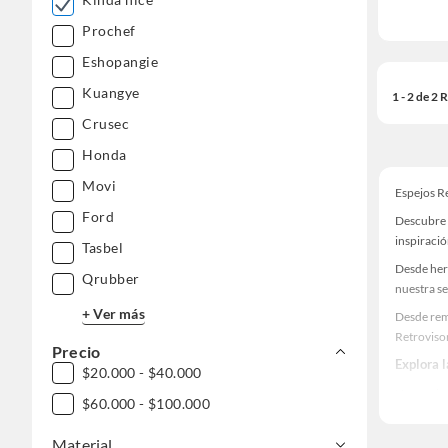
Prochef
Eshopangie
Kuangye
1 - 2 de 2
Crusec
Honda
Movi
Espejos Re
Ford
Descubre 
inspiració
Tasbel
Desde her
Qrubber
nuestra se
+ Ver más
Desde rem
Retrovisor
Precio
Explora 
$20.000 - $40.000
Herramient
$60.000 - $100.000
Encuentra
¡Visítanos
Material