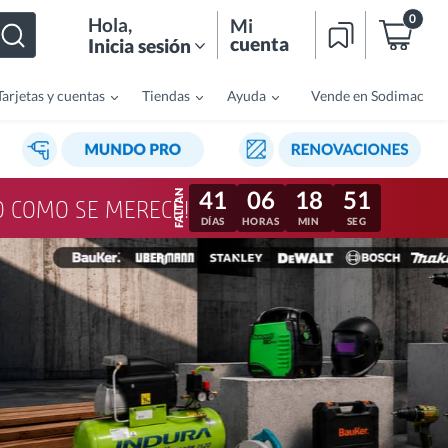
0
Hola
,
Mi
cuenta
Inicia sesión
Tarjetas y cuentas
Tiendas
Ayuda
Vende en Sodimac
41
06
18
48
LO COMO SE MERECE!
DÍAS
HORAS
MIN
SEG