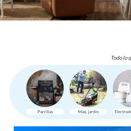
Todo lo q
Parrillas
Maq. jardín
Electrod