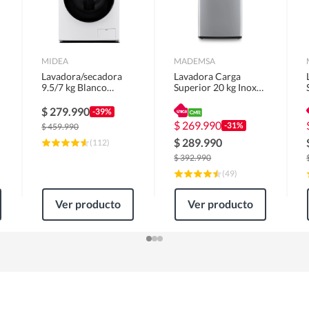
MIDEA
MADEMSA
Lavadora/secadora
Lavadora Carga
9.5/7 kg Blanco
Superior 20 kg Inox
MLSF-095B/W
MDWMT20S
$
279.990
-39%
$
269.990
-31%
$
459.990
$
289.990
(
112
)
$
392.990
(
49
)
Ver producto
Ver producto