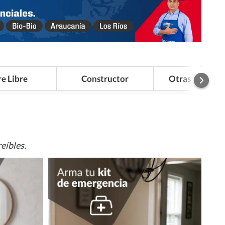
re Libre
Constructor
Otras Categor
eíbles.