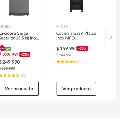
MIDEA
MIDEA
SAMSUNG
Lavadora Carga
Cocina a Gas 4 Platos
Aire Acon
Superior 15.5 kg Inox
Inox MFO-
Split Inve
MLS-155GE04N
MG20TCSSLBK
BTU
$
159.990
$
689.99
-35%
$
239.990
-23%
$
244.990
$
819.990
$
249.990
(
83
)
$
309.990
(
55
)
Ver producto
Ver producto
Ver pr