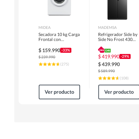
MIDEA
MADEMSA
Secadora 10 kg Carga
Refrigerador Side by
Frontal con
Side No Frost 430
Evacuación Blanco
Litros Negro
MD100A100/W2
MAS430B
$
159.990
-33%
$
419.990
-29%
$
239.990
$
439.990
(
275
)
$
589.990
(
108
)
Ver producto
Ver producto