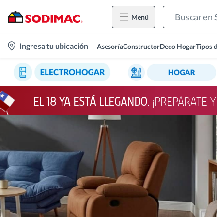
Menú
location-
Ingresa tu ubicación
Asesoría
Constructor
Deco Hogar
Tipos 
icon
EL 18 YA ESTÁ LLEGANDO
. ¡PREPÁRATE 