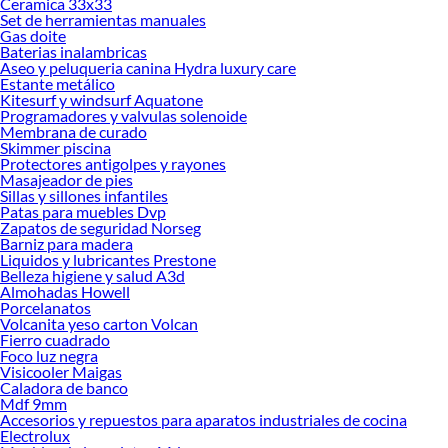
Ceramica 33x33
Set de herramientas manuales
Herramientas, materiales y accesorios de calidad para tus proyectos y
Gas doite
renovación de espacios. ¡Visítanos y descubre todo lo que tenemos para
Baterias inalambricas
ofrecerte!
Aseo y peluqueria canina Hydra luxury care
Estante metálico
Encuentra una amplia variedad de productos de Herramientas Mecánicas para
Kitesurf y windsurf Aquatone
autos en Sodimac. Encuentra todo lo necesario para tus proyectos de
Programadores y valvulas solenoide
Membrana de curado
renovación y decoración. ¡Visítanos y haz tus ideas realidad!
Skimmer piscina
Protectores antigolpes y rayones
Masajeador de pies
Sillas y sillones infantiles
Patas para muebles Dvp
Zapatos de seguridad Norseg
Barniz para madera
Liquidos y lubricantes Prestone
Belleza higiene y salud A3d
Almohadas Howell
Porcelanatos
Volcanita yeso carton Volcan
Fierro cuadrado
Foco luz negra
Visicooler Maigas
Caladora de banco
Mdf 9mm
Accesorios y repuestos para aparatos industriales de cocina
Electrolux