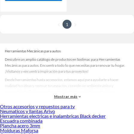
1
Herramientas Mecánicas para autos
Descubre un amplio catálogo de productos en Sodimac para Herramientas
Mecánicas para autos. Encuentra todo lo que necesitas para renovar tu hogar.
¡Visítanos y encuentra inspiración para tus proyectos!
Desde herramientas hasta accesorios, estamos aquí para ayudarte a hacer
realidad tus ideas y renovar tus espacios, creando un ambiente único y
personalizado. Explora nuestra selección de herramientas, materiales y
Mostrar más
accesorios de calidad que te ayudarán a crear un espacio más tú.
Otros accesorios y repuestos para tv
Desde remodelaciones hasta proyectos de decoración, estamos aquí para hacer
Neumaticos y llantas Arivo
tus ideas realidad. ¡Visítanos y encuentra todo lo que tenemos para ofrecerte en
Herramientas electricas e inalambricas Black decker
Herramientas Mecánicas para autos!
Escuadra combinada
Plancha acero 3mm
Explora la variedad de productos de Herramientas Mecánicas para
Molduras Maforsa
autos en Sodimac