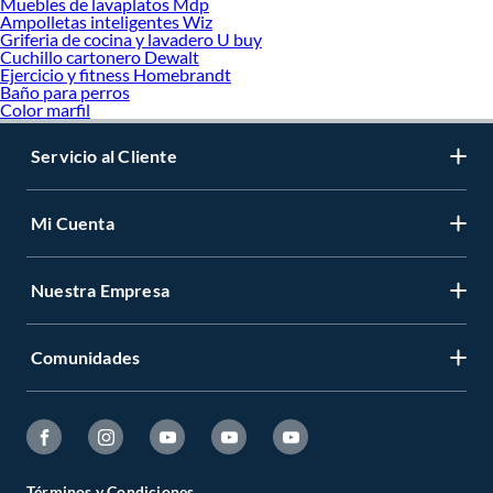
Muebles de lavaplatos Mdp
Ampolletas inteligentes Wiz
Griferia de cocina y lavadero U buy
Cuchillo cartonero Dewalt
Ejercicio y fitness Homebrandt
Baño para perros
Color marfil
Servicio al Cliente
Mi Cuenta
Nuestra Empresa
Comunidades
Términos y Condiciones