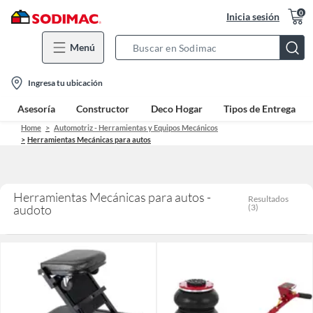
0
Inicia sesión
Menú
Search
Bar
location-
Ingresa tu ubicación
icon
Asesoría
Constructor
Deco Hogar
Tipos de Entrega
Home
Automotriz - Herramientas y Equipos Mecánicos
Herramientas Mecánicas para autos
Herramientas Mecánicas para autos -
Resultados
audoto
(
3
)