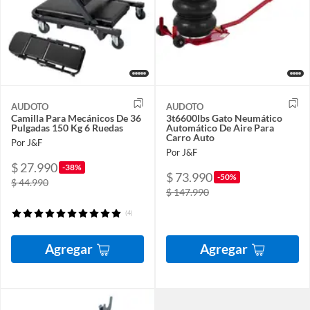
AUDOTO
AUDOTO
Camilla Para Mecánicos De 36
3t6600lbs Gato Neumático
Pulgadas 150 Kg 6 Ruedas
Automático De Aire Para
Carro Auto
Por J&F
Por J&F
$ 27.990
-38%
$ 73.990
-50%
$ 44.990
$ 147.990
(4)
Agregar
Agregar