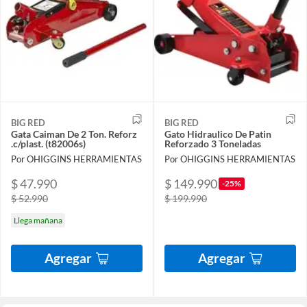
BIG RED
BIG RED
Gata Caiman De 2 Ton. Reforz
Gato Hidraulico De Patin
.c/plast. (t82006s)
Reforzado 3 Toneladas
Por OHIGGINS HERRAMIENTAS
Por OHIGGINS HERRAMIENTAS
$ 47.990
$ 149.990
-25%
$ 52.990
$ 199.990
Llega mañana
Agregar
Agregar