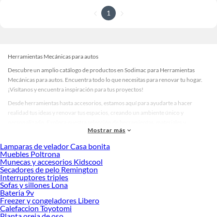
1
Herramientas Mecánicas para autos
Descubre un amplio catálogo de productos en Sodimac para Herramientas
Mecánicas para autos. Encuentra todo lo que necesitas para renovar tu hogar.
¡Visítanos y encuentra inspiración para tus proyectos!
Desde herramientas hasta accesorios, estamos aquí para ayudarte a hacer
realidad tus ideas y renovar tus espacios, creando un ambiente único y
personalizado. Explora nuestra selección de herramientas, materiales y
Mostrar más
accesorios de calidad que te ayudarán a crear un espacio más tú.
Lamparas de velador Casa bonita
Desde remodelaciones hasta proyectos de decoración, estamos aquí para hacer
Muebles Poltrona
tus ideas realidad. ¡Visítanos y encuentra todo lo que tenemos para ofrecerte en
Munecas y accesorios Kidscool
Herramientas Mecánicas para autos!
Secadores de pelo Remington
Interruptores triples
Explora la variedad de productos de Herramientas Mecánicas para
Sofas y sillones Lona
autos en Sodimac
Bateria 9v
Freezer y congeladores Libero
Herramientas, materiales y accesorios de calidad para tus proyectos y
Calefaccion Toyotomi
renovación de espacios. ¡Visítanos y descubre todo lo que tenemos para
Planta oreja de oso