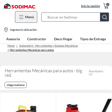
0
Inicia sesión
Menú
Search
Bar
location-
Ingresa tu ubicación
icon
Asesoría
Constructor
Deco Hogar
Tipos de Entrega
Home
Automotriz - Herramientas y Equipos Mecánicos
Herramientas Mecánicas para autos
Herramientas Mecánicas para autos - big
Resultados
red
(
2
)
Llega mañana