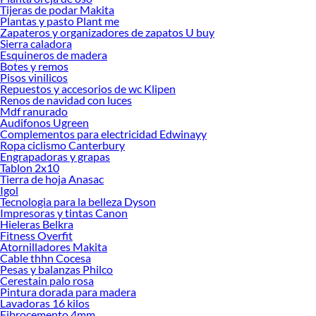
ofrecerte!
Tijeras de podar Makita
Plantas y pasto Plant me
Encuentra una amplia variedad de productos de Herramientas Mecánicas para
Zapateros y organizadores de zapatos U buy
autos en Sodimac. Encuentra todo lo necesario para tus proyectos de
Sierra caladora
Esquineros de madera
renovación y decoración. ¡Visítanos y haz tus ideas realidad!
Botes y remos
Pisos vinilicos
Repuestos y accesorios de wc Klipen
Renos de navidad con luces
Mdf ranurado
Audifonos Ugreen
Complementos para electricidad Edwinayy
Ropa ciclismo Canterbury
Engrapadoras y grapas
Tablon 2x10
Tierra de hoja Anasac
Igol
Tecnologia para la belleza Dyson
Impresoras y tintas Canon
Hieleras Belkra
Fitness Overfit
Atornilladores Makita
Cable thhn Cocesa
Pesas y balanzas Philco
Cerestain palo rosa
Pintura dorada para madera
Lavadoras 16 kilos
Fibrocemento 4mm