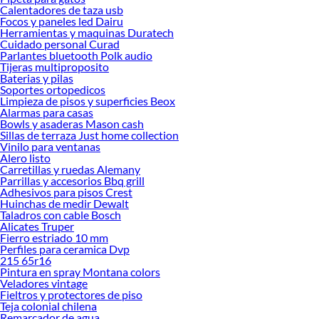
Calentadores de taza usb
tus ideas realidad. ¡Visítanos y encuentra todo lo que tenemos para ofrecerte en
Focos y paneles led Dairu
Herramientas Mecánicas para autos!
Herramientas y maquinas Duratech
Cuidado personal Curad
Explora la variedad de productos de Herramientas Mecánicas para
Parlantes bluetooth Polk audio
autos en Sodimac
Tijeras multiproposito
Baterias y pilas
Herramientas, materiales y accesorios de calidad para tus proyectos y
Soportes ortopedicos
renovación de espacios. ¡Visítanos y descubre todo lo que tenemos para
Limpieza de pisos y superficies Beox
ofrecerte!
Alarmas para casas
Bowls y asaderas Mason cash
Encuentra una amplia variedad de productos de Herramientas Mecánicas para
Sillas de terraza Just home collection
autos en Sodimac. Encuentra todo lo necesario para tus proyectos de
Vinilo para ventanas
Alero listo
renovación y decoración. ¡Visítanos y haz tus ideas realidad!
Carretillas y ruedas Alemany
Parrillas y accesorios Bbq grill
Adhesivos para pisos Crest
Huinchas de medir Dewalt
Taladros con cable Bosch
Alicates Truper
Fierro estriado 10 mm
Perfiles para ceramica Dvp
215 65r16
Pintura en spray Montana colors
Veladores vintage
Fieltros y protectores de piso
Teja colonial chilena
Remarcador de agua