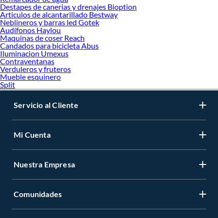
Destapes de canerias y drenajes Bioption
Articulos de alcantarillado Bestway
Neblineros y barras led Gotek
Audifonos Haylou
Maquinas de coser Reach
Candados para bicicleta Abus
Iluminacion Umexus
Contraventanas
Verduleros y fruteros
Mueble esquinero
Split
Servicio al Cliente
Mi Cuenta
Nuestra Empresa
Comunidades