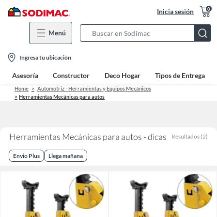
0
Inicia sesión
Menú
Search
Bar
location-
Ingresa tu ubicación
icon
Asesoría
Constructor
Deco Hogar
Tipos de Entrega
Home
Automotriz - Herramientas y Equipos Mecánicos
Herramientas Mecánicas para autos
Herramientas Mecánicas para autos - dicas
Resultados
(
2
)
Envio Plus
Llega mañana