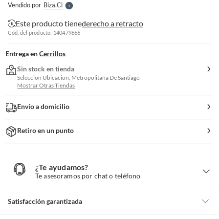
Vendido por
Biza.cl
S
Este producto tiene
derecho a retracto
Cód. del producto: 140479666
Entrega en
Cerrillos
Sin stock en tienda
Seleccion Ubicacion, Metropolitana De Santiago
Mostrar Otras Tiendas
Envío a domicilio
Retiro en un punto
¿Te ayudamos?
¿
T
Te asesoramos por chat o teléfono
e
a
y
u
d
Satisfacción garantizada
a
m
o
s