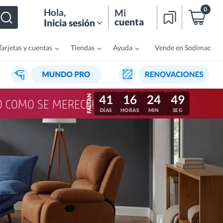
0
Hola
,
Mi
cuenta
Inicia sesión
Tarjetas y cuentas
Tiendas
Ayuda
Vende en Sodimac
41
16
24
46
LO COMO SE MERECE!
DÍAS
HORAS
MIN
SEG