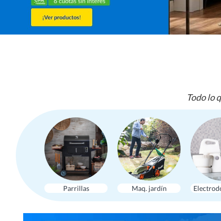
Todo lo q
Parrillas
Maq. jardín
Electrod