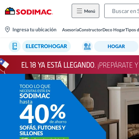
Menú
location-
Ingresa tu ubicación
Asesoría
Constructor
Deco Hogar
Tipos 
icon
EL 18 YA ESTÁ LLEGANDO
. ¡PREPÁRATE 