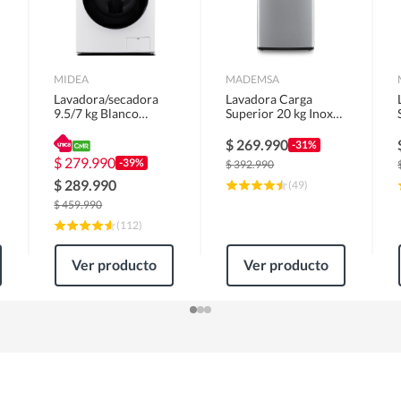
MIDEA
MADEMSA
Lavadora/secadora
Lavadora Carga
9.5/7 kg Blanco
Superior 20 kg Inox
MLSF-095B/W
MDWMT20S
$
269.990
-31%
$
279.990
-39%
$
392.990
$
289.990
(
49
)
$
459.990
(
112
)
Ver producto
Ver producto