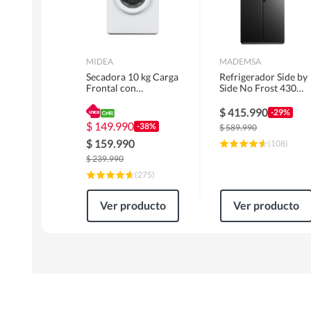
MIDEA
MADEMSA
Secadora 10 kg Carga
Refrigerador Side by
Frontal con
Side No Frost 430
Evacuación Blanco
Litros Negro
MD100A100/W2
MAS430B
$
415.990
-29%
$
149.990
-38%
$
589.990
$
159.990
(
108
)
$
239.990
(
275
)
Ver producto
Ver producto