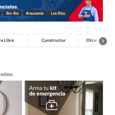
re Libre
Constructor
Otras Categor
eíbles.