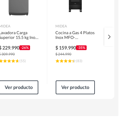
MIDEA
MIDEA
SAMSUNG
Lavadora Carga
Cocina a Gas 4 Platos
Aire Acon
Superior 15.5 kg Inox
Inox MFO-
Split Inve
MLS-155GE04N
MG20TCSSLBK
BTU
$
229.990
$
159.990
$
647.89
-26%
-35%
$
309.990
$
244.990
$
819.990
(
55
)
(
83
)
Ver producto
Ver producto
Ver pr