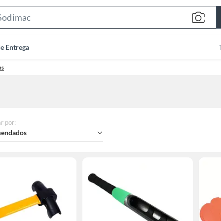
Search
Bar
de Entrega
as
r por
:
endados