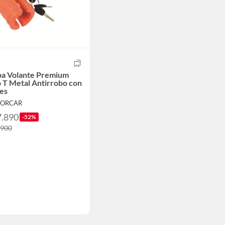
ba Volante Premium
 T Metal Antirrobo con
es
FORCAR
7.890
-52%
.900