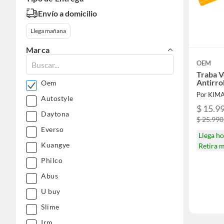
Envío a domicilio
Llega mañana
Marca
OEM
Traba 
Antirro
Oem
Por KIM
Autostyle
$ 15.9
Daytona
$ 25.990
Everso
Llega h
Kuangye
Retira 
Philco
Abus
U buy
Slime
Irm