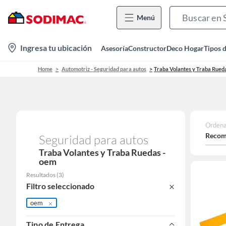
Menú
location-
Ingresa tu ubicación
Asesoría
Constructor
Deco Hogar
Tipos 
icon
Home
Automotriz - Seguridad para autos
Traba Volantes y Traba Rued
Ordena
Recom
Seguridad para autos
Traba Volantes y Traba Ruedas -
oem
Resultados
(
3
)
Filtro seleccionado
oem
Tipo de Entrega