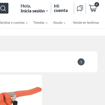
0
Hola
,
Mi
cuenta
Inicia sesión
Tarjetas y cuentas
Tiendas
Ayuda
Vende en Sodimac
1