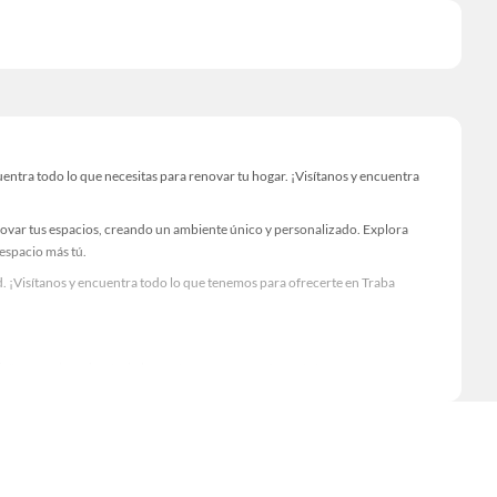
ntra todo lo que necesitas para renovar tu hogar. ¡Visítanos y encuentra
novar tus espacios, creando un ambiente único y personalizado. Explora
 espacio más tú.
. ¡Visítanos y encuentra todo lo que tenemos para ofrecerte en Traba
Visítanos y descubre todo lo que tenemos para ofrecerte!
ntra todo lo necesario para tus proyectos de renovación y decoración.