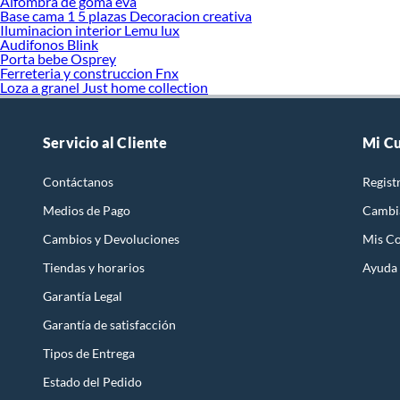
Alfombra de goma eva
Base cama 1 5 plazas Decoracion creativa
Iluminacion interior Lemu lux
Audifonos Blink
Porta bebe Osprey
Ferreteria y construccion Fnx
Loza a granel Just home collection
Servicio al Cliente
Mi C
Contáctanos
Regist
Medios de Pago
Cambi
Cambios y Devoluciones
Mis C
Tiendas y horarios
Ayuda
Garantía Legal
Garantía de satisfacción
Tipos de Entrega
Estado del Pedido