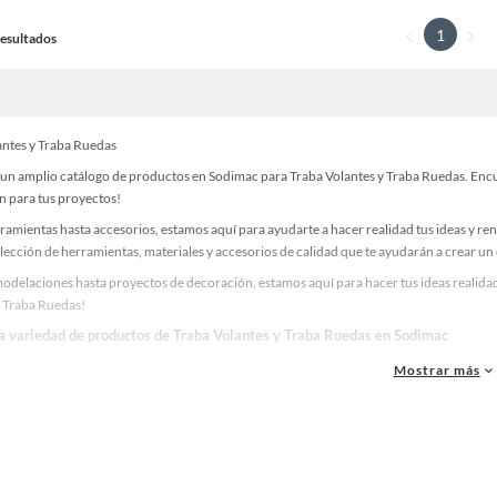
1
 Resultados
antes y Traba Ruedas
un amplio catálogo de productos en Sodimac para Traba Volantes y Traba Ruedas. Encue
n para tus proyectos!
ramientas hasta accesorios, estamos aquí para ayudarte a hacer realidad tus ideas y re
lección de herramientas, materiales y accesorios de calidad que te ayudarán a crear un
odelaciones hasta proyectos de decoración, estamos aquí para hacer tus ideas realidad
y Traba Ruedas!
la variedad de productos de Traba Volantes y Traba Ruedas en Sodimac
as, materiales y accesorios de calidad para tus proyectos y renovación de espacios. ¡
Mostrar más
 una amplia variedad de productos de Traba Volantes y Traba Ruedas en Sodimac. Encue
 y haz tus ideas realidad!