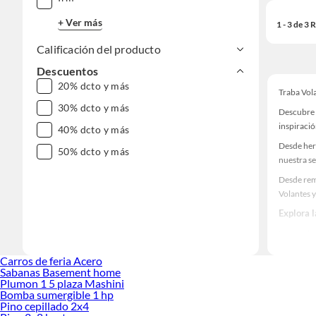
+ Ver más
1 - 3 de 3
Calificación del producto
Descuentos
20% dcto y más
Traba Vol
30% dcto y más
Descubre 
inspiració
40% dcto y más
Desde her
50% dcto y más
nuestra se
Desde rem
Volantes 
Explora 
Herramient
Encuentra
Carros de feria Acero
¡Visítanos
Sabanas Basement home
Plumon 1 5 plaza Mashini
Bomba sumergible 1 hp
Pino cepillado 2x4