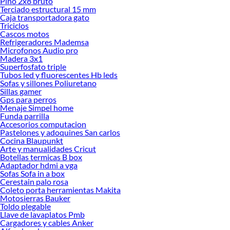
Pino 2x8 bruto
Terciado estructural 15 mm
Caja transportadora gato
Triciclos
Cascos motos
Refrigeradores Mademsa
Microfonos Audio pro
Madera 3x1
Superfosfato triple
Tubos led y fluorescentes Hb leds
Sofas y sillones Poliuretano
Sillas gamer
Gps para perros
Menaje Simpel home
Funda parrilla
Accesorios computacion
Pastelones y adoquines San carlos
Cocina Blaupunkt
Arte y manualidades Cricut
Botellas termicas B box
Adaptador hdmi a vga
Sofas Sofa in a box
Cerestain palo rosa
Coleto porta herramientas Makita
Motosierras Bauker
Toldo plegable
Llave de lavaplatos Pmb
Cargadores y cables Anker