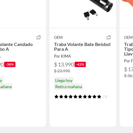
OEM
OEM
Volante Candado
Traba Volante Bate Beisbol
Tra
bo A
Para A
Tipo
Llav
A
Por KIMA
Por 
90
$ 13.990
-38%
-42%
$ 1
$ 23.990
$ 36
oy
Llega hoy
mañana
Retira mañana
(1)