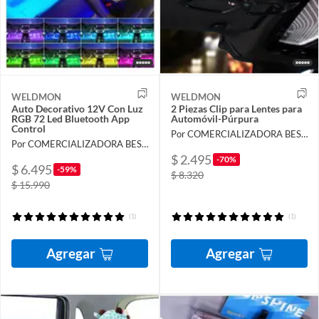
WELDMON
WELDMON
Auto Decorativo 12V Con Luz
2 Piezas Clip para Lentes para
RGB 72 Led Bluetooth App
Automóvil-Púrpura
Control
Por COMERCIALIZADORA BESTVENTA SPA
Por COMERCIALIZADORA BESTVENTA SPA
$ 2.495
-70%
$ 6.495
-59%
$ 8.320
$ 15.990
(1)
(1)
Agregar
Agregar