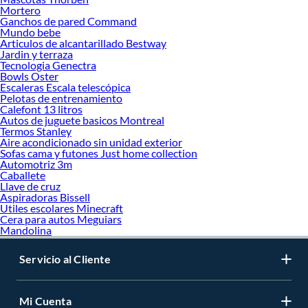
Mortero
Ganchos de pared Command
Mundo bebe
Articulos de alcantarillado Bestway
Jardin y terraza
Tecnologia Genectra
Bowls Oster
Escaleras Escala telescópica
Pelotas de entrenamiento
Calefont 13 litros
Autos de juguete basicos Montreal
Termos Stanley
Aire acondicionado sin unidad exterior
Sofas cama y futones Just home collection
Automotriz 3m
Caballete
Llave de cruz
Aspiradoras Bissell
Utiles escolares Minecraft
Cera para autos Meguiars
Mandolina
Servicio al Cliente
Mi Cuenta