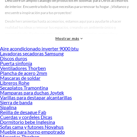
Descubre un amplio catálogo de productos en Sodimac para Otros accesorios
de interior. Encuentra todo lo que necesitas para renovar tu hogar. ¡Visítanos y
encuentra inspiración para tus proyectos!
Desde herramientas hasta accesorios, estamos aquí para ayudarte a hacer
realidad tus ideas y renovar tus espacios, creando un ambiente único y
personalizado. Explora nuestra selección de herramientas, materiales y
Mostrar más
accesorios de calidad que te ayudarán a crear un espacio más tú.
Aire acondicionado inverter 9000 btu
Desde remodelaciones hasta proyectos de decoración, estamos aquí para hacer
Lavadoras secadoras Samsung
tus ideas realidad. ¡Visítanos y encuentra todo lo que tenemos para ofrecerte en
Discos duros
Otros accesorios de interior!
Puerta sinfonia
Ventiladores Thorben
Explora la variedad de productos de Otros accesorios de interior en
Plancha de acero 2mm
Sodimac
Mascaras de soldar
Libreros Rohe
Herramientas, materiales y accesorios de calidad para tus proyectos y
Secaplatos Tramontina
renovación de espacios. ¡Visítanos y descubre todo lo que tenemos para
Mamparas para duchas Joytek
ofrecerte!
Varillas para destapar alcantarillas
Sierra de banda
Encuentra una amplia variedad de productos de Otros accesorios de interior en
Sipalina
Sodimac. Encuentra todo lo necesario para tus proyectos de renovación y
Rejilla de desague Fab
Cuerdas y cordeles Dicas
decoración. ¡Visítanos y haz tus ideas realidad!
Dormitorio bebe Inglesina
Sofas cama y futones Novahus
Mueble para horno empotrado
Mascotas Thorben