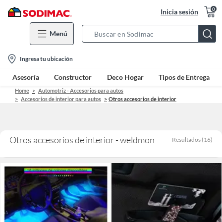
0
Inicia sesión
Menú
Search
Bar
location-
Ingresa tu ubicación
icon
Asesoría
Constructor
Deco Hogar
Tipos de Entrega
Home
Automotriz - Accesorios para autos
Accesorios de interior para autos
Otros accesorios de interior
Otros accesorios de interior - weldmon
Resultados
(
16
)