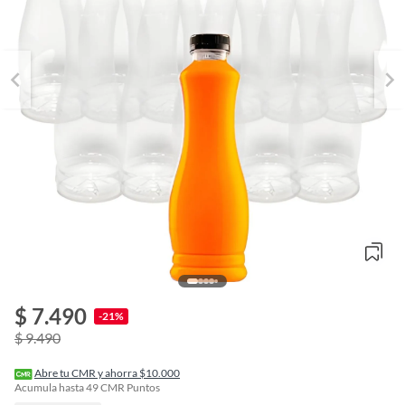
$ 7.490
o
-21%
f
$ 9.490
n
I
r
Abre tu CMR y ahorra $10.000
e
Acumula hasta
49
CMR Puntos
l