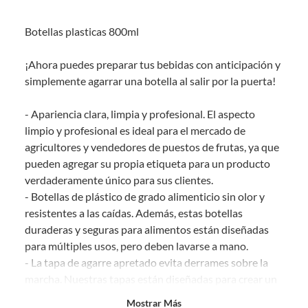
Debe estar en perfecto estado, con todas sus etiquetas, sellos intactos y
sin uso, tal como te lo entregamos. Ten en cuenta que lo debes haber
Botellas plasticas 800ml
comprado por internet y que hay ciertas categorías que no tienen este
derecho:
¡Ahora puedes preparar tus bebidas con anticipación y
Productos que, por su naturaleza, no puedan ser devueltos,
simplemente agarrar una botella al salir por la puerta!
puedan deteriorarse o caducar con rapidez.
Confeccionados a la medida.
- Apariencia clara, limpia y profesional. El aspecto
De uso personal.
limpio y profesional es ideal para el mercado de
En sodimac.cl te damos
30 días desde que recibes el producto
. Debe
agricultores y vendedores de puestos de frutas, ya que
estar en perfecto estado, con todas sus etiquetas y sin uso, tal como te lo
pueden agregar su propia etiqueta para un producto
entregamos.
verdaderamente único para sus clientes.
Productos digitales que se entregan a través de una descarga
- Botellas de plástico de grado alimenticio sin olor y
electrónica, por ejemplo, cupones de experiencia o programas
resistentes a las caídas. Además, estas botellas
para el computador.
duraderas y seguras para alimentos están diseñadas
Productos a pedido o confeccionados a medida.
para múltiples usos, pero deben lavarse a mano.
Productos que han sido informados como imperfectos, usados,
- La tapa de agarre apretado evita derrames sobre la
reparados, abiertos, de segunda selección, remanufacturados o
marcha. Nuestras tapas están diseñadas para crear un
con alguna deficiencia, que sean comprados en esa condición a
un precio reducido.
sellado hermético para que ninguna de tus deliciosas
Mostrar Más