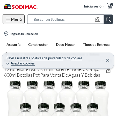
0
Inicia sesión
Menú
S
e
l
a
Ingresa tu ubicación
o
r
Asesoría
Constructor
Deco Hogar
Tipos de Entrega
c
c
a
h
Home
Automotriz - Herramientas y Equipos Mecánicos
Bidones
t
Revisa nuestras
políticas de privacidad
y
de
cookies
B
(0)
C
PASTELERIUSCL
Aceptar cookies
e
i
a
r
12 Botellas Plasticas Transparentes Botella C/tapa
o
r
r
a
800ml Botellas Pet Para Venta De Aguas Y Bebidas
n
r
-
i
c
o
n