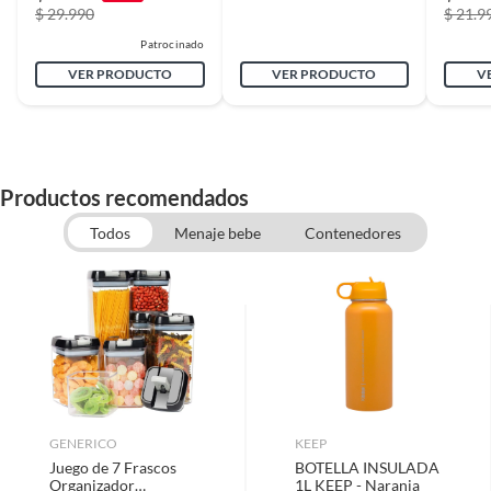
$ 29.990
$ 21.9
Patrocinado
Material
Plástico
VER PRODUCTO
VER PRODUCTO
V
Incluye
Pack 12 Botellas Plasticas
Productos recomendados
Capacidad
800ml
Todos
Menaje bebe
Contenedores
Tamaño de la boquilla
25cm
Garantía
3 meses
GENERICO
KEEP
Juego de 7 Frascos
BOTELLA INSULADA
Organizador
1L KEEP - Naranja