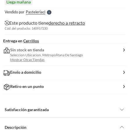
Llega mañana
l
e
Vendido por
Pasteleriacl
S
Este producto tiene
derecho a retracto
Cód. del producto: 140957230
Entrega en
Cerrillos
Sin stock en tienda
Seleccion Ubicacion, Metropolitana De Santiago
Mostrar Otras Tiendas
Envío a domicilio
Retiro en un punto
Satisfacción garantizada
Por ley, tienes hasta
10 días para devolver un producto
si te arrepientes
de la compra.
Descripción