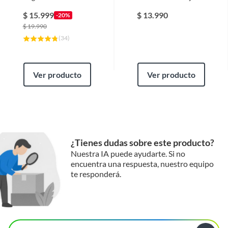
Despensa Para
Condimentos
$
15.999
$
13.990
-20%
Recipientes
$
19.990
(
34
)
Ver producto
Ver producto
¿Tienes dudas sobre este producto?
Nuestra IA puede ayudarte. Si no
encuentra una respuesta, nuestro equipo
te responderá.