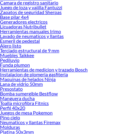
Camara de registro sanitario
renovación de espacios. ¡Visítanos y descubre todo lo que tenemos para
Juego de loza y vajilla Fantuzzi
ofrecerte!
Zapatos de seguridad Sherpas
Base pilar 4x4
Encuentra una amplia variedad de productos de Materiales de Construcción en
Generadores electricos
Sodimac. Encuentra todo lo necesario para tus proyectos de renovación y
Licuadoras Nutribullet
Herramientas manuales Irimo
decoración. ¡Visítanos y haz tus ideas realidad!
Lavado de neumaticos y llantas
Esmeril de pedestal
Alero listo
Terciado estructural de 9 mm
Muebles Taikkee
Pediluvio
Funda plumon
Herramientas de medicion y trazado Bosch
Instalacion de plomeria gasfiteria
Maquinas de helados Ninja
Lana de vidrio 50mm
Presostato
Bomba sumergible Bestflow
Manguera ducha
Toalla microfibra Fitnics
Perfil 40x20
Juegos de mesa Pokemon
Pino cielo
Neumaticos y llantas Firemax
Molduras
Platina 50x3mm