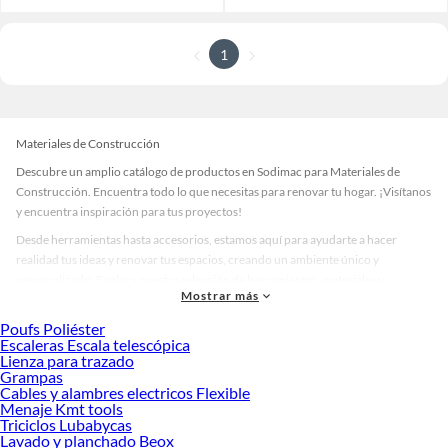
1
Materiales de Construcción
Descubre un amplio catálogo de productos en Sodimac para Materiales de
Construcción. Encuentra todo lo que necesitas para renovar tu hogar. ¡Visítanos
y encuentra inspiración para tus proyectos!
Desde herramientas hasta accesorios, estamos aquí para ayudarte a hacer
realidad tus ideas y renovar tus espacios, creando un ambiente único y
personalizado. Explora nuestra selección de herramientas, materiales y
Mostrar más
accesorios de calidad que te ayudarán a crear un espacio más tú.
Poufs Poliéster
Desde remodelaciones hasta proyectos de decoración, estamos aquí para hacer
Escaleras Escala telescópica
tus ideas realidad. ¡Visítanos y encuentra todo lo que tenemos para ofrecerte en
Lienza para trazado
Materiales de Construcción!
Grampas
Cables y alambres electricos Flexible
Explora la variedad de productos de Materiales de Construcción en
Menaje Kmt tools
Sodimac
Triciclos Lubabycas
Lavado y planchado Beox
Herramientas, materiales y accesorios de calidad para tus proyectos y