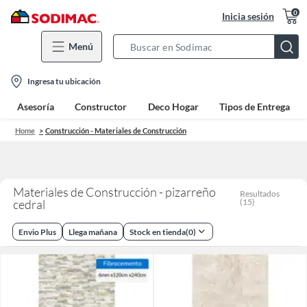
0
Inicia sesión
Menú
Search
Bar
location-
Ingresa tu ubicación
icon
Asesoría
Constructor
Deco Hogar
Tipos de Entrega
Home
Construcción - Materiales de Construcción
Materiales de Construcción - pizarreño
Resultados
cedral
(
15
)
Envio Plus
Llega mañana
Stock en tienda
(
0
)