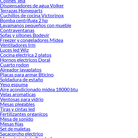
Cojines Tela
renovación de espacios. ¡Visítanos y descubre todo lo que tenemos para
Dispensadores de agua Volker
ofrecerte!
Terrazas Homeparts
Cuchillos de cocina Victorinox
Encuentra una amplia variedad de productos de Techos y Aislantes en Sodimac.
Bomba centrifuga 2 hp
Encuentra todo lo necesario para tus proyectos de renovación y decoración.
Lavamanos pequeños con mueble
¡Visítanos y haz tus ideas realidad!
Contraventanas
Sofas y sillones Bodevir
Freezer y congeladores Midea
Ventiladores Irm
Luces led Wiz
Cocina electrica 2 platos
Hornos electricos Doral
Cuarto rodon
Aireador lavaplatos
Placas para armar Bticino
Soldadura de estaño
Yeso espuma
Aire acondicionado midea 18000 btu
Velas aromaticas
Ventosas para vidrio
Mesas plegables
Tiras y cintas led
Fertilizantes organicos
Mesa de sonido
Mesas fijas
Set de maletas
Sacacorcho electrico