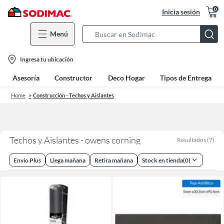
0
Inicia sesión
Menú
Search
Bar
location-
Ingresa tu ubicación
icon
Asesoría
Constructor
Deco Hogar
Tipos de Entrega
Home
Construcción - Techos y Aislantes
Techos y Aislantes - owens corning
Resultados
(
7
)
Envio Plus
Llega mañana
Retira mañana
Stock en tienda
(
0
)