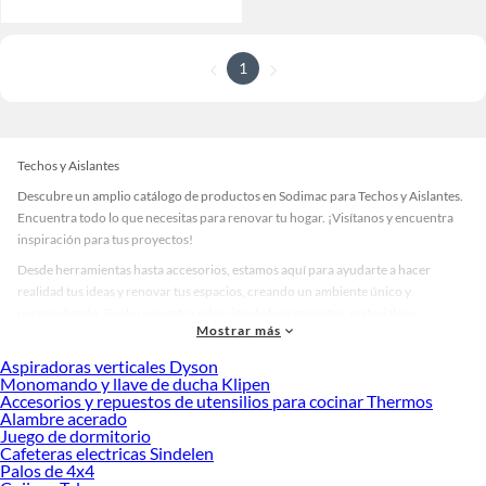
1
Techos y Aislantes
Descubre un amplio catálogo de productos en Sodimac para Techos y Aislantes.
Encuentra todo lo que necesitas para renovar tu hogar. ¡Visítanos y encuentra
inspiración para tus proyectos!
Desde herramientas hasta accesorios, estamos aquí para ayudarte a hacer
realidad tus ideas y renovar tus espacios, creando un ambiente único y
personalizado. Explora nuestra selección de herramientas, materiales y
Mostrar más
accesorios de calidad que te ayudarán a crear un espacio más tú.
Aspiradoras verticales Dyson
Desde remodelaciones hasta proyectos de decoración, estamos aquí para hacer
Monomando y llave de ducha Klipen
tus ideas realidad. ¡Visítanos y encuentra todo lo que tenemos para ofrecerte en
Accesorios y repuestos de utensilios para cocinar Thermos
Techos y Aislantes!
Alambre acerado
Juego de dormitorio
Explora la variedad de productos de Techos y Aislantes en Sodimac
Cafeteras electricas Sindelen
Palos de 4x4
Herramientas, materiales y accesorios de calidad para tus proyectos y