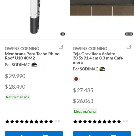
OWENS CORNING
OWENS CORNING
Membrana Para Techo Rhino
Teja Gravillada Asfalto
Roof U10 40M2
30.5x91.4 cm 0.3 mm Café
moro
Por SODIMAC
Por SODIMAC
$ 29.990
$ 28.490
$ 27.435
Retira mañana
$ 26.063
Llega mañana
(14)
(23)