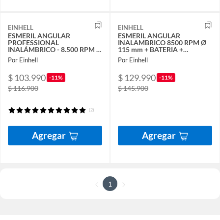
EINHELL
EINHELL
ESMERIL ANGULAR
ESMERIL ANGULAR
PROFESSIONAL
INALAMBRICO 8500 RPM Ø
INALÁMBRICO - 8.500 RPM -
115 mm + BATERIA +
115 MM - BRUSHLESS
CARGADOR
Por Einhell
Por Einhell
$ 103.990
$ 129.990
-11%
-11%
$ 116.900
$ 145.900
(2)
Agregar
Agregar
1