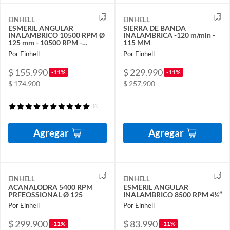
EINHELL
EINHELL
ESMERIL ANGULAR
SIERRA DE BANDA
INALAMBRICO 10500 RPM Ø
INALAMBRICA -120 m/min -
125 mm - 10500 RPM -
115 MM
BRUSHLESS
Por Einhell
Por Einhell
$ 155.990
$ 229.990
-11%
-11%
$ 174.900
$ 257.900
(6)
Agregar
Agregar
EINHELL
EINHELL
ACANALODRA 5400 RPM
ESMERIL ANGULAR
PRFEOSSIONAL Ø 125
INALAMBRICO 8500 RPM 4½”
Por Einhell
Por Einhell
$ 299.900
$ 83.990
-11%
-11%