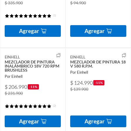
$ 335.900
$ 94.900
(1)
Agregar
Agregar
EINHELL
EINHELL
MEZCLADOR DE PINTURA
MEZCLADOR DE PINTURA 18
INALÁMBRICO 18V 720 RPM
V 580 R.P.M.
BRUSHLESS
Por Einhell
Por Einhell
$ 124.990
-11%
$ 206.990
-11%
$ 139.900
$ 231.900
(2)
Agregar
Agregar