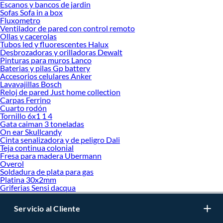
Escanos y bancos de jardin
Sofas Sofa in a box
Fluxometro
Ventilador de pared con control remoto
Ollas y cacerolas
Tubos led y fluorescentes Halux
Desbrozadoras y orilladoras Dewalt
Pinturas para muros Lanco
Baterias y pilas Gp battery
Accesorios celulares Anker
Lavavajillas Bosch
Reloj de pared Just home collection
Carpas Ferrino
Cuarto rodón
Tornillo 6x1 1 4
Gata caiman 3 toneladas
On ear Skullcandy
Cinta senalizadora y de peligro Dali
Teja continua colonial
Fresa para madera Ubermann
Overol
Soldadura de plata para gas
Platina 30x2mm
Griferias Sensi dacqua
Servicio al Cliente