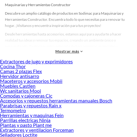
Maquinarias y Herramientas Constructor
Descubre un amplio catálogo de productos en Sodimac para Maquinarias y
Herramientas Constructor. Encuentra todo lo que necesitas para renovar tu
hogar. ¡Visítanos y encuentra inspiración para tus proyectos!
Desde herramientas hasta accesorios, estamos aquí para ayudarte a hacer
realidad tus ideas y renovar tus espacios, creando un ambiente único y
personalizado. Explora nuestra selección de herramientas, materiales y
Mostrar más
accesorios de calidad que te ayudarán a crear un espacio más tú.
Extractores de jugo y exprimidores
Desde remodelaciones hasta proyectos de decoración, estamos aquí para hacer
Cocina Thor
tus ideas realidad. ¡Visítanos y encuentra todo lo que tenemos para ofrecerte en
Camas 2 plazas Flex
Maquinarias y Herramientas Constructor!
Hervidor antisarro
Maceteros y accesorios Mobii
Explora la variedad de productos de Maquinarias y Herramientas
Muebles Castlen
Constructor en Sodimac
Wc sanitarios Mooi
Comodas y cajoneras Cic
Herramientas, materiales y accesorios de calidad para tus proyectos y
Accesorios y repuestos herramientas manuales Bosch
renovación de espacios. ¡Visítanos y descubre todo lo que tenemos para
Parabrisas y repuestos Rain x
ofrecerte!
Termometro
Herramientas y maquinas Fein
Encuentra una amplia variedad de productos de Maquinarias y Herramientas
Parrillas electricas Ninja
Constructor en Sodimac. Encuentra todo lo necesario para tus proyectos de
Plantas y pasto Plant me
Extractores y ventilacion Forceman
renovación y decoración. ¡Visítanos y haz tus ideas realidad!
Selladores Loctite