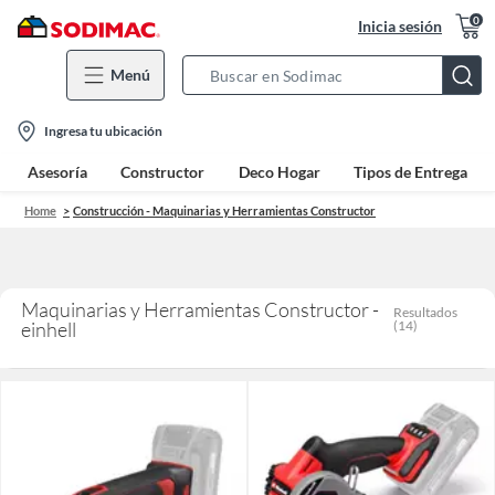
0
Inicia sesión
Menú
Search
Bar
location-
Ingresa tu ubicación
icon
Asesoría
Constructor
Deco Hogar
Tipos de Entrega
Home
Construcción - Maquinarias y Herramientas Constructor
Maquinarias y Herramientas Constructor -
Resultados
einhell
(
14
)