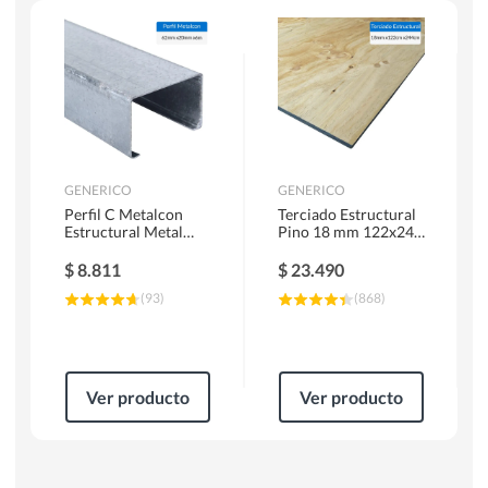
Herramientas Manuales
Sierras Circulares
GENERICO
GENERICO
Perfil C Metalcon
Terciado Estructural
Estructural Metal
Pino 18 mm 122x244
62x20x0.85 mm 6 m
cm
$
8.811
$
23.490
(
93
)
(
868
)
Ver producto
Ver producto