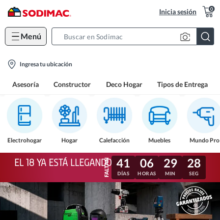
0
Inicia sesión
Menú
Search
Bar
location-
Ingresa tu ubicación
icon
Asesoría
Constructor
Deco Hogar
Tipos de Entrega
Electrohogar
Hogar
Calefacción
Muebles
Mundo Pro
41
06
29
25
EL 18 YA ESTÁ LLEGANDO
DÍAS
HORAS
MIN
SEG