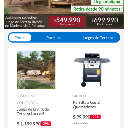
Todos
Parrillas
Juegos de Terraza
Toldos
JUST HOME
MR BEEF
Parrilla a Gas 2
COLLECTION
Quemadores
Juego de Living de
Bandejas Laterales
Terraza Lucca 5
$
99.990
-23%
Personas Natural
$
1.199.990
$
129.990
-29%