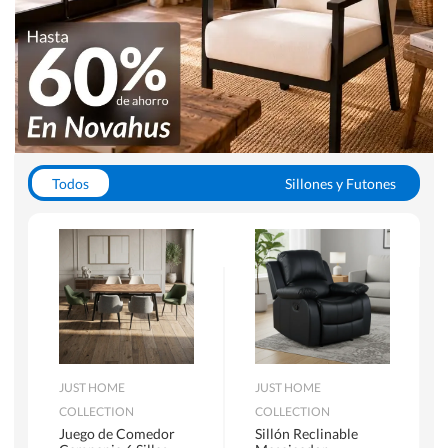
Todos
Sillones y Futones
Juegos de Comedor
Lamparas
Closets
Escritorios y Sillas PC
Racks y Muebles TV
Alfombras
JUST HOME
JUST HOME
COLLECTION
COLLECTION
Juego de Comedor
Sillón Reclinable