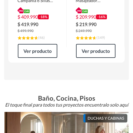
Campania 6 Sillas
Masajeador
Mesa Rectangular
Calentador 1 cuerpo
180 x 90 x 76 cm
Atlanta 91x101x94
Café
cm Negro
$
409.990
$
209.990
-18%
-16%
$
419.990
$
219.990
$
499.990
$
249.990
(
46
)
(
149
)
Ver producto
Ver producto
Baño, Cocina, Pisos
El toque final para todos tus proyectos encuentralo solo aquí