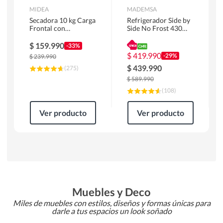
MIDEA
MADEMSA
Secadora 10 kg Carga
Refrigerador Side by
Frontal con
Side No Frost 430
Evacuación Blanco
Litros Negro
MD100A100/W2
MAS430B
$
159.990
-33%
$
419.990
-29%
$
239.990
$
439.990
(
275
)
$
589.990
(
108
)
Ver producto
Ver producto
Muebles y Deco
Miles de muebles con estilos, diseños y formas únicas para
darle a tus espacios un look soñado