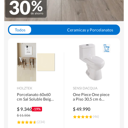
Todos
Ceramicas y Porcelanatos
Calefont y Termos
Pisos Vinilicos
WC y Sanitarios
Pisos Flotantes y Laminados
Pinturas
Duchas y Mamparas
HOLZTEK
SENSI DACQUA
Porcelanato 60x60
One Piece One piece
cm Sal Soluble Beige
a Piso 30,5 cm 6
1.44 m2
Litros Riva Blanco
$
9.346
$
49.990
-19%
$
11.506
(
46
)
(
234
)