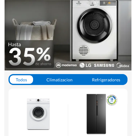
Todos
Climatizacion
Refrigeradores
Lavado y Secado
Cocinas
Aspiradoras
Hornos y Microondas
Otros