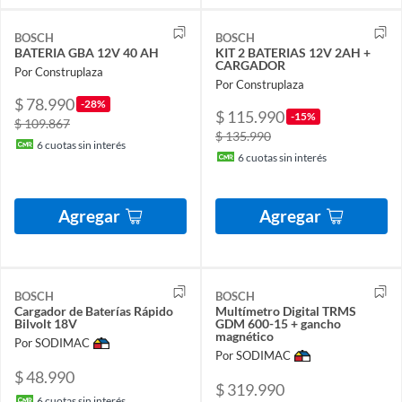
BOSCH
BOSCH
BATERIA GBA 12V 40 AH
KIT 2 BATERIAS 12V 2AH +
CARGADOR
Por Construplaza
Por Construplaza
$ 78.990
-28%
$ 115.990
-15%
$ 109.867
$ 135.990
6
cuotas sin interés
6
cuotas sin interés
Agregar
Agregar
BOSCH
BOSCH
Cargador de Baterías Rápido
Multímetro Digital TRMS
Bilvolt 18V
GDM 600-15 + gancho
magnético
Por SODIMAC
Por SODIMAC
$ 48.990
$ 319.990
6
cuotas sin interés