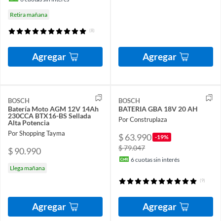
Retira mañana
(8)
Agregar
Agregar
BOSCH
BOSCH
Batería Moto AGM 12V 14Ah
BATERIA GBA 18V 20 AH
230CCA BTX16-BS Sellada
Por Construplaza
Alta Potencia
Por Shopping Tayma
$ 63.990
-19%
$ 79.047
$ 90.990
6
cuotas sin interés
Llega mañana
(9)
Agregar
Agregar