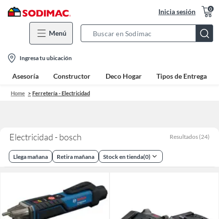
0
Inicia sesión
Menú
Search
Bar
location-
Ingresa tu ubicación
icon
Asesoría
Constructor
Deco Hogar
Tipos de Entrega
Home
Ferretería - Electricidad
Electricidad - bosch
Resultados
(
24
)
Llega mañana
Retira mañana
Stock en tienda
(
0
)