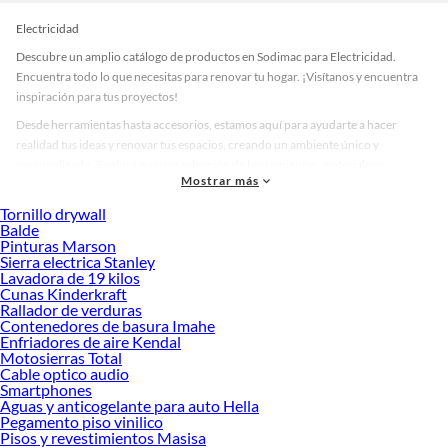
Electricidad
Descubre un amplio catálogo de productos en Sodimac para Electricidad.
Encuentra todo lo que necesitas para renovar tu hogar. ¡Visítanos y encuentra
inspiración para tus proyectos!
Desde herramientas hasta accesorios, estamos aquí para ayudarte a hacer
realidad tus ideas y renovar tus espacios, creando un ambiente único y
personalizado. Explora nuestra selección de herramientas, materiales y
Mostrar más
accesorios de calidad que te ayudarán a crear un espacio más tú.
Tornillo drywall
Desde remodelaciones hasta proyectos de decoración, estamos aquí para hacer
Balde
tus ideas realidad. ¡Visítanos y encuentra todo lo que tenemos para ofrecerte en
Pinturas Marson
Electricidad!
Sierra electrica Stanley
Lavadora de 19 kilos
Explora la variedad de productos de Electricidad en Sodimac
Cunas Kinderkraft
Rallador de verduras
Herramientas, materiales y accesorios de calidad para tus proyectos y
Contenedores de basura Imahe
renovación de espacios. ¡Visítanos y descubre todo lo que tenemos para
Enfriadores de aire Kendal
ofrecerte!
Motosierras Total
Cable optico audio
Encuentra una amplia variedad de productos de Electricidad en Sodimac.
Smartphones
Encuentra todo lo necesario para tus proyectos de renovación y decoración.
Aguas y anticogelante para auto Hella
¡Visítanos y haz tus ideas realidad!
Pegamento piso vinilico
Pisos y revestimientos Masisa