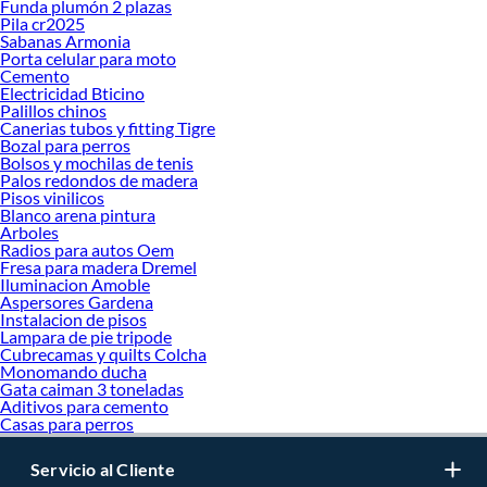
Funda plumón 2 plazas
Pila cr2025
Sabanas Armonia
Porta celular para moto
Cemento
Electricidad Bticino
Palillos chinos
Canerias tubos y fitting Tigre
Bozal para perros
Bolsos y mochilas de tenis
Palos redondos de madera
Pisos vinilicos
Blanco arena pintura
Arboles
Radios para autos Oem
Fresa para madera Dremel
Iluminacion Amoble
Aspersores Gardena
Instalacion de pisos
Lampara de pie tripode
Cubrecamas y quilts Colcha
Monomando ducha
Gata caiman 3 toneladas
Aditivos para cemento
Casas para perros
Servicio al Cliente