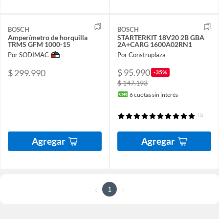
BOSCH
BOSCH
Amperímetro de horquilla
STARTERKIT 18V20 2B GBA
TRMS GFM 1000-15
2A+CARG 1600A02RN1
Por SODIMAC
Por Construplaza
$ 95.990
$ 299.990
-35%
$ 147.193
6
cuotas sin interés
(1)
Agregar
Agregar
1