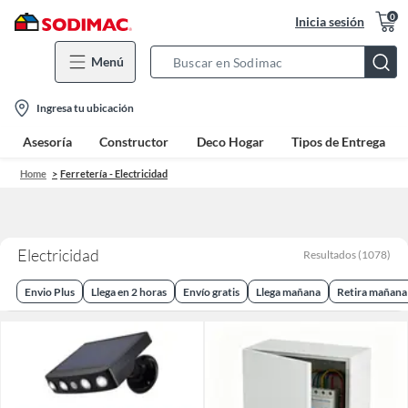
0
Inicia sesión
Menú
Search
Bar
location-
Ingresa tu ubicación
icon
Asesoría
Constructor
Deco Hogar
Tipos de Entrega
Home
Ferretería - Electricidad
Electricidad
Resultados
(
1078
)
Envio Plus
Llega en 2 horas
Envío gratis
Llega mañana
Retira mañana