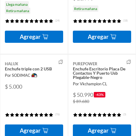
Llega mañana
Retira mañana
Retira mañana
(24)
(18)
Agregar
Agregar
HALUX
PUREPOWER
Enchufe triple con 2 USB
Enchufe Escritorio Placa De
Contactos Y Puerto Usb
Por SODIMAC
Plegable-Negro
Por Vkchampion CL
$ 5.000
$ 50.990
-43%
$ 89.680
(76)
(3)
Agregar
Agregar