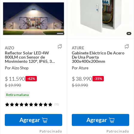
AIZO
ATURE
Reflector Solar LED 4W
Gabinete Eléctrico De Acero
800LM con Sensor de
De Una Puerta
Movimiento 120°, IP65, 3
300x400x200mm
Modos de Luz, para Exterior
Por Aizo Shop
Por Ature
$ 11.590
$ 38.990
-42%
-35%
$ 19.990
$ 59.990
Retira mañana
(31)
Agregar
Agregar
Patrocinado
Patrocinado