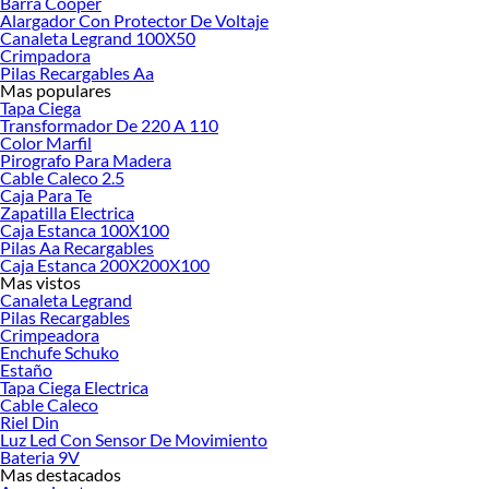
Barra Cooper
Herramientas, materiales y accesorios de calidad para tus proyectos y
Alargador Con Protector De Voltaje
renovación de espacios. ¡Visítanos y descubre todo lo que tenemos para
Canaleta Legrand 100X50
ofrecerte!
Crimpadora
Pilas Recargables Aa
Encuentra una amplia variedad de productos de Electricidad en Sodimac.
Mas populares
Encuentra todo lo necesario para tus proyectos de renovación y decoración.
Tapa Ciega
¡Visítanos y haz tus ideas realidad!
Transformador De 220 A 110
Color Marfil
Pirografo Para Madera
Cable Caleco 2.5
Caja Para Te
Zapatilla Electrica
Caja Estanca 100X100
Pilas Aa Recargables
Caja Estanca 200X200X100
Mas vistos
Canaleta Legrand
Pilas Recargables
Crimpeadora
Enchufe Schuko
Estaño
Tapa Ciega Electrica
Cable Caleco
Riel Din
Luz Led Con Sensor De Movimiento
Bateria 9V
Mas destacados