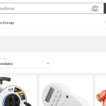
Search
Bar
de Entrega
r por
:
endados