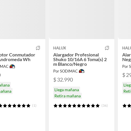
HALUX
HAL
uptor Conmutador
Alargador Profesional
Alar
Andromeda Wh
Shuko 10/16A 6 Toma(s) 2
Neg
m Blanco/Negro
IMAC
Por
Por SODIMAC
0
$ 2
$ 32.990
añana
Lle
Llega mañana
mañana
Ret
Retira mañana
(1)
(36)