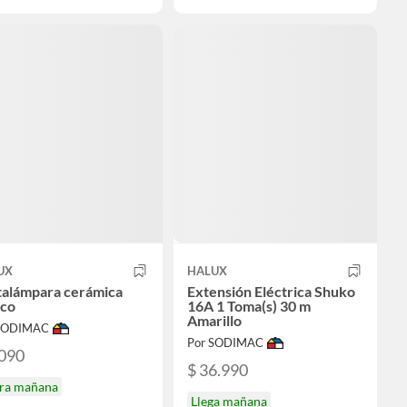
UX
HALUX
talámpara cerámica
Extensión Eléctrica Shuko
nco
16A 1 Toma(s) 30 m
Amarillo
 SODIMAC
Por SODIMAC
.090
$ 36.990
ira mañana
Llega mañana