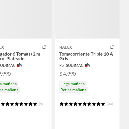
UX
HALUX
gador 6 Toma(s) 2 m
Tomacorriente Triple 10 A
ro; Plateado
Gris
 SODIMAC
Por SODIMAC
9.990
$ 4.990
ga mañana
Llega mañana
ira mañana
Retira mañana
(5)
(34)