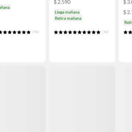
$ 2.590
$ 3
añana
$ 2
Llega mañana
Retira mañana
Ret
(76)
(16)