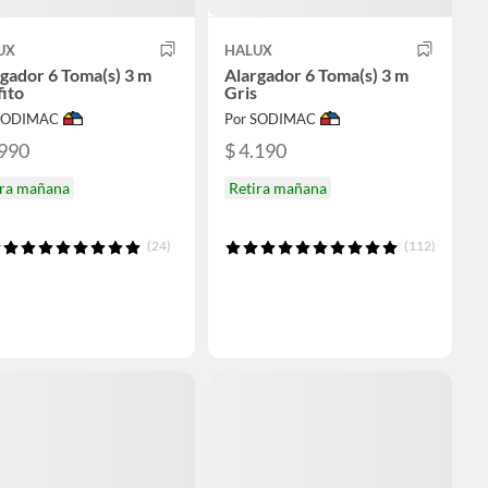
UX
HALUX
gador 6 Toma(s) 3 m
Alargador 6 Toma(s) 3 m
ito
Gris
 SODIMAC
Por SODIMAC
.990
$ 4.190
ira mañana
Retira mañana
(24)
(112)