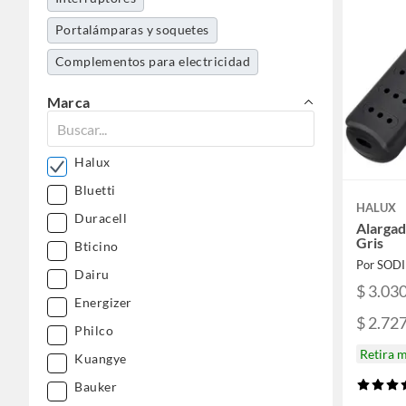
Portalámparas y soquetes
Complementos para electricidad
Marca
Halux
Bluetti
HALUX
Duracell
Alargad
Gris
Bticino
Por SOD
Dairu
$ 3.03
Energizer
$ 2.72
Philco
Retira 
Kuangye
Bauker