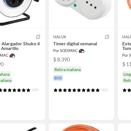
HALUX
HAL
 Alargador Shuko 4
Timer digital semanal
Exte
 Amarillo
Toma
Por SODIMAC
IMAC
Por
$ 8.390
90
$ 1
Retira mañana
añana
Lle
ECO
mañana
Ret
(20)
(62)