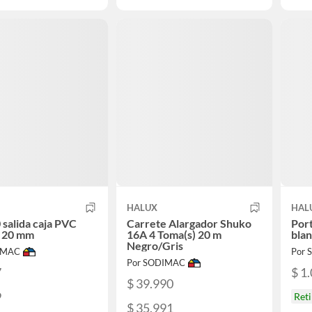
HALUX
HAL
 salida caja PVC
Carrete Alargador Shuko
Por
t 20 mm
16A 4 Toma(s) 20 m
bla
Negro/Gris
IMAC
Por
Por SODIMAC
7
$ 1
$ 39.990
9
Ret
$ 35.991