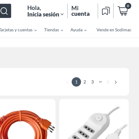
0
Hola
,
Mi
cuenta
Inicia sesión
Tarjetas y cuentas
Tiendas
Ayuda
Vende en Sodimac
...
1
2
3
5