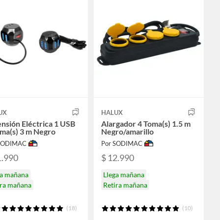
UX
HALUX
nsión Eléctrica 1 USB
Alargador 4 Toma(s) 1.5 m
ma(s) 3 m Negro
Negro/amarillo
 SODIMAC
Por SODIMAC
1.990
$ 12.990
ga mañana
Llega mañana
ira mañana
Retira mañana
(18)
(10)