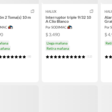
HALUX
HAL
ón 2 Toma(s) 10 m
Interruptor triple 9/32 10
Alar
A Clio Blanco
Graf
IMAC
Por SODIMAC
Por
90
$ 3.490
$ 4
añana
Llega mañana
Ret
mañana
Retira mañana
(8)
(12)