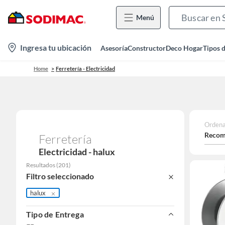
Menú
location-
Ingresa tu ubicación
Asesoría
Constructor
Deco Hogar
Tipos 
icon
Home
Ferretería - Electricidad
Ordena
Recom
Ferretería
Electricidad - halux
Resultados
(
201
)
Filtro seleccionado
halux
Tipo de Entrega