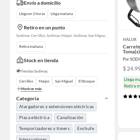
Envío a domicilio
Llega en 2 horas
Llega mañana
Retiro en un punto
Sodimac Cerrillos, Sodimac Maipú, Sodimac San Miguel, Sodimac El Bosque, Sodimac San Bernardo, Constructor Cantagallo, Sodimac Talagante, Sodimac San Fernando
HALUX
Carrete
Retira mañana
Toma(s)
Por SOD
Stock en tienda
$ 24.9
Tiendas Sodimac
Llega m
Cerrillos
Maipú
San Miguel
El Bosque
Retira 
Mostrar más
Categoría
Alargadores y extensiones eléctricas
Placa eléctrica
Canalización
Temporizadores y timers
Enchufe
Interruptores