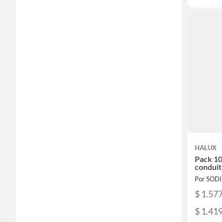
HALUX
Pack 10
condui
Por SOD
$ 1.57
$ 1.41