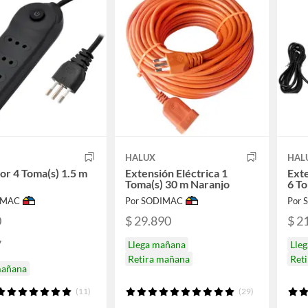
HALUX
HAL
or 4 Toma(s) 1.5 m
Extensión Eléctrica 1
Exte
Toma(s) 30 m Naranjo
6 To
IMAC
Por SODIMAC
Por
0
$ 29.890
$ 2
7
Llega mañana
Lle
Retira mañana
Ret
mañana
(11)
(29)