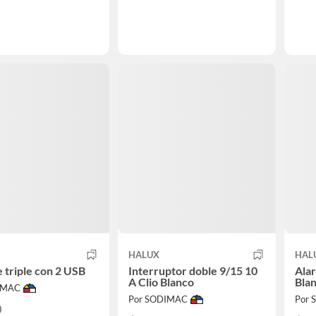
HALUX
HAL
 triple con 2 USB
Interruptor doble 9/15 10
Alar
A Clio Blanco
Bla
IMAC
Por SODIMAC
Por
0