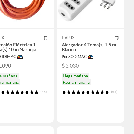
UX
HALUX
nsión Eléctrica 1
Alargador 4 Toma(s) 1.5 m
(s) 10 m Naranja
Blanco
 SODIMAC
Por SODIMAC
1.090
$ 3.030
ga mañana
Llega mañana
ira mañana
Retira mañana
(46)
(55)