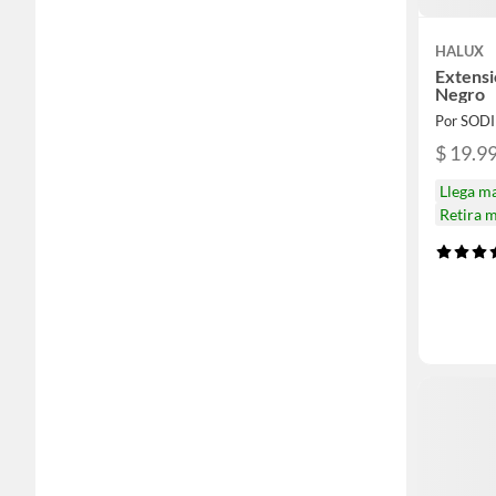
HALUX
Extensi
Negro
Por SOD
$ 19.9
Llega m
Retira 