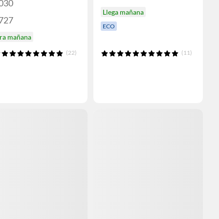
.030
Llega mañana
.727
ECO
ira mañana
(22)
(11)